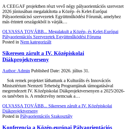
A CEEGAF projektben részt vevő négy pályaorientációs szervezet
2026 júniusában megalakította a Közép- és Kelet-Európai
Pályaorientácisó szervezetek Együttműködési Fórumát, amelyhez
más érintett országokból is várják…
OLVASSA TOVÁBB...
Megalakult a Közép- és Kelet-Európai
Pályaorientációs Szervezetek Együttműködési Fóruma
Posted in
Nem kategorizált
Sikeresen zárult a IV. Középiskolai
Diákprojektverseny
Author:
Admin
Published Date:
2026. július 31.
Sok remek projektet láthattunk a Kulturális és Innovációs
Minisztérium Nemzeti Tehetség Programjának támogatásával
megrendezett IV. Középiskolai Diákprojektversenyen a 2025/2026-
os tanévben is. A rendezvény nemcsak a…
OLVASSA TOVÁBB...
Sikeresen zárult a IV. Középiskolai
Diákprojektverseny
Posted in
Pályaorientációs Szakosztály
Konferencia a Közép-európai Pályaorientációs