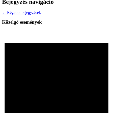
Bejegyzés navigáció
← Régebbi bejegyzések
Közelgő események