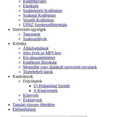
Küldöttgyűlés
Elnökség
Szakképzési Kollégium
Szakmai Kollégium
Vezetői Kollégium
ÚPSZ Szerkesztőbizottság
Szervezeti egységek
Tagozatok
Szakosztályok
Krónika
Állásfoglalások
Jeles évek az MPT-ben
Kis társaságtörténet
Emlékezet Bizottság
Megszűnt vagy átalakult szervezeti egységek
Tiszteletbeli tagok
Kiadványok
Folyóiratok
Új Pedagógiai Szemle
A Kisgyermek
Könyvek
Évkönyvek
Tagsági viszony létesítése
Elérhetőségek