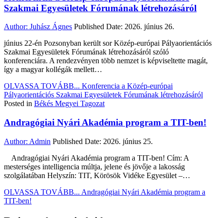
Szakmai Egyesületek Fórumának létrehozásáról
Author:
Juhász Ágnes
Published Date:
2026. június 26.
június 22-én Pozsonyban került sor Közép-európai Pályaorientációs
Szakmai Egyesületek Fórumának létrehozásáról szóló
konferenciára. A rendezvényen több nemzet is képviseltette magát,
így a magyar kollégák mellett…
OLVASSA TOVÁBB...
Konferencia a Közép-európai
Pályaorientációs Szakmai Egyesületek Fórumának létrehozásáról
Posted in
Békés Megyei Tagozat
Andragógiai Nyári Akadémia program a TIT-ben!
Author:
Admin
Published Date:
2026. június 25.
Andragógiai Nyári Akadémia program a TIT-ben! Cím: A
mesterséges intelligencia múltja, jelene és jövője a lakosság
szolgálatában Helyszín: TIT, Körösök Vidéke Egyesület –…
OLVASSA TOVÁBB...
Andragógiai Nyári Akadémia program a
TIT-ben!