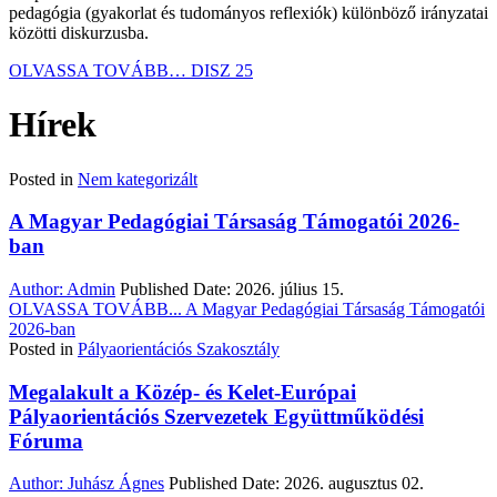
pedagógia (gyakorlat és tudományos reflexiók) különböző irányzatai
közötti diskurzusba.
OLVASSA TOVÁBB…
DISZ 25
Hírek
Posted in
Nem kategorizált
A Magyar Pedagógiai Társaság Támogatói 2026-
ban
Author:
Admin
Published Date:
2026. július 15.
OLVASSA TOVÁBB...
A Magyar Pedagógiai Társaság Támogatói
2026-ban
Posted in
Pályaorientációs Szakosztály
Megalakult a Közép- és Kelet-Európai
Pályaorientációs Szervezetek Együttműködési
Fóruma
Author:
Juhász Ágnes
Published Date:
2026. augusztus 02.