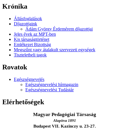
Krónika
Állásfoglalások
Díjazottjaink
Ádám György Érdemérem díjazottjai
Jeles évek az MPT-ben
Kis társaságtörténet
Emlékezet Bizottság
Megszűnt vagy átalakult szervezeti egységek
Tiszteletbeli tagok
Rovatok
Egészségnevelés
Egészségnevelési hírmagazin
Egészségnevelési Tudástár
Elérhetőségek
Magyar Pedagógiai Társaság
Alapítva 1891
Budapest VII. Kazinczy u. 23-27.