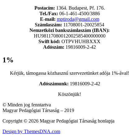
Postacím:
1364. Budapest, Pf. 176.
Tel./Fax:
06-1-461-4500/3886
E-mail:
mptiroda@gmail.com
Számlaszám:
11708001-20025854
Nemzetközi bankszámlaszám (IBAN):
HU98117080012002585400000000
Swift kód:
OTPVHUHBXXX
Adószám:
19816009-2-42
1%
Kérjük, támogassa közhasznú szervezetünket adója 1%-ával!
Adószámunk:
19816009-2-42
Köszönjük!
© Minden jog fenntartva
Magyar Pedagógiai Társaság – 2019
Copyright © 2026 Magyar Pedagógiai Társaság honlapja
Design by ThemesDNA.com