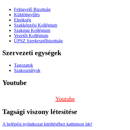
Felügyelő Bizottság
Küldöttgyűlés
Elnökség
Szakképzési Kollégium
Szakmai Kollégium
Vezetői Kollégium
ÚPSZ Szerkesztőbizottság
Szervezeti egységek
Tagozatok
Szakosztályok
Youtube
Youtube
Tagsági viszony létesítése
A belépési nyilatkozat kitöltéséhez kattintson ide!