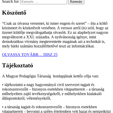
Search for:
Köszöntő
“Csak az olvassa versemet, ki ismer engem és szeret” – írta a költő
közismert és közkedvelt versében. A verssor arról (is) szól, hogy az
üzenet küldője megválogathatja olvasóit. Ez az alaphelyzet nagyon
megváltozott a XXI. századra. A nyilvánosság igénye, mint
demokratikus vívmány megteremtette magának azt a technikát is,
mely bárki számára hozzáférhetővé teszi az információkat.
OLVASSA TOVÁBB…
DISZ 25
Tájékoztató
A Magyar Pedagógia Társaság honlapjának kettős célja van:
• tájékoztatni a nagy hagyományú civil szervezet tagjait és
rokonszenvezőit – bizonyos esetekben vitapartnereit – a társaság
műhelyeiben zajló tevékenységekről, e műhelyekben kialakuló
álláspontokról, véleményekről,
• a társaság tagjait és rokonszenvezőit – bizonyos esetekben
vitapartnereit – bevonni a széles értelemben vett hazai és nemzetközi