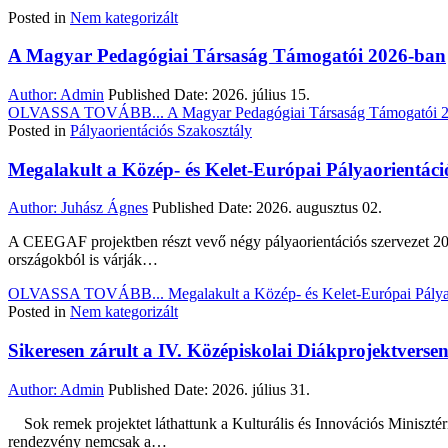
Posted in
Nem kategorizált
A Magyar Pedagógiai Társaság Támogatói 2026-ban
Author:
Admin
Published Date:
2026. július 15.
OLVASSA TOVÁBB...
A Magyar Pedagógiai Társaság Támogatói 
Posted in
Pályaorientációs Szakosztály
Megalakult a Közép- és Kelet-Európai Pályaorientác
Author:
Juhász Ágnes
Published Date:
2026. augusztus 02.
A CEEGAF projektben részt vevő négy pályaorientációs szervezet 202
országokból is várják…
OLVASSA TOVÁBB...
Megalakult a Közép- és Kelet-Európai Pály
Posted in
Nem kategorizált
Sikeresen zárult a IV. Középiskolai Diákprojektverse
Author:
Admin
Published Date:
2026. július 31.
Sok remek projektet láthattunk a Kulturális és Innovációs Miniszt
rendezvény nemcsak a…