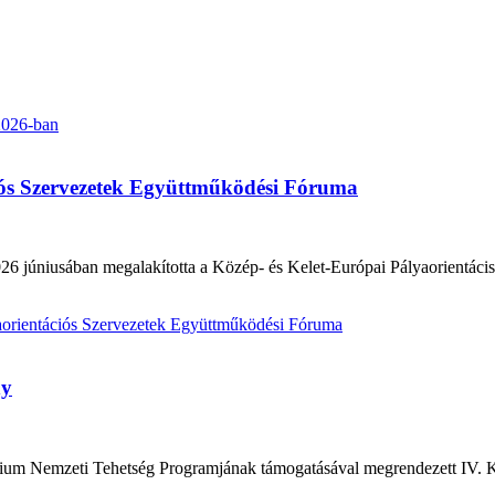
2026-ban
iós Szervezetek Együttműködési Fóruma
6 júniusában megalakította a Közép- és Kelet-Európai Pályaorientáci
aorientációs Szervezetek Együttműködési Fóruma
ny
érium Nemzeti Tehetség Programjának támogatásával megrendezett IV. K