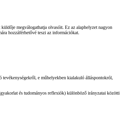
et küldője megválogathatja olvasóit. Ez az alaphelyzet nagyon
ára hozzáférhetővé teszi az információkat.
jló tevékenységekről, e műhelyekben kialakuló álláspontokról,
 (gyakorlat és tudományos reflexiók) különböző irányzatai közötti