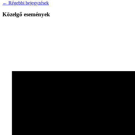
← Régebbi bejegyzések
Közelgő események