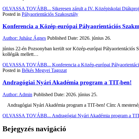
OLVASSA TOVÁBB...
Sikeresen zárult a IV. Középiskolai Diákpro
Posted in
Pályaorientációs Szakosztály
Konferencia a Közép-európai Pályaorientációs Szakm
Author:
Juhász Ágnes
Published Date:
2026. június 26.
június 22-én Pozsonyban került sor Közép-európai Pályaorientációs S
kollégák mellett…
OLVASSA TOVÁBB...
Konferencia a Közép-európai Pályaorientác
Posted in
Békés Megyei Tagozat
Andragógiai Nyári Akadémia program a TIT-ben!
Author:
Admin
Published Date:
2026. június 25.
Andragógiai Nyári Akadémia program a TIT-ben! Cím: A mesterséges 
OLVASSA TOVÁBB...
Andragógiai Nyári Akadémia program a TIT
Bejegyzés navigáció