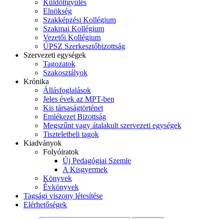
Küldöttgyűlés
Elnökség
Szakképzési Kollégium
Szakmai Kollégium
Vezetői Kollégium
ÚPSZ Szerkesztőbizottság
Szervezeti egységek
Tagozatok
Szakosztályok
Krónika
Állásfoglalások
Jeles évek az MPT-ben
Kis társaságtörténet
Emlékezet Bizottság
Megszűnt vagy átalakult szervezeti egységek
Tiszteletbeli tagok
Kiadványok
Folyóiratok
Új Pedagógiai Szemle
A Kisgyermek
Könyvek
Évkönyvek
Tagsági viszony létesítése
Elérhetőségek