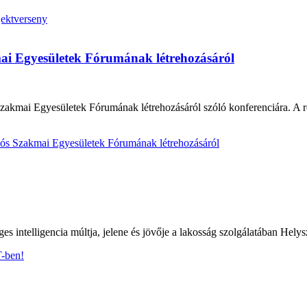
jektverseny
ai Egyesületek Fórumának létrehozásáról
zakmai Egyesületek Fórumának létrehozásáról szóló konferenciára. A r
iós Szakmai Egyesületek Fórumának létrehozásáról
intelligencia múltja, jelene és jövője a lakosság szolgálatában Hel
-ben!