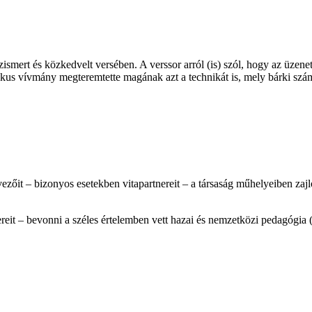
zismert és közkedvelt versében. A verssor arról (is) szól, hogy az üzen
kus vívmány megteremtette magának azt a technikát is, mely bárki szám
vezőit – bizonyos esetekben vitapartnereit – a társaság műhelyeiben za
nereit – bevonni a széles értelemben vett hazai és nemzetközi pedagógia