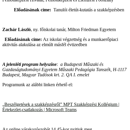
Előadásának címe
:
Tanulói életút-kutatás a szakképzésben
Zachár László
, ny. főiskolai tanár, Milton Friedman Egyetem
Előadásának címe
:
Az iskolai végzettség és a munkaerőpiaci
aktivitás alakulása az elmúlt másfél évtizedben
A jelenléti program helyszíne
:
a Budapesti Műszaki és
Gazdaságtudományi Egyetem Műszaki Pedagógia Tanszék, H-1117
Budapest, Magyar Tudósok krt. 2. QA I. emelet
Programunk az alábbi linken érhető el:
„Beszélgetések a szakképzésről” MPT Szakképzési Kollégium |
Értekezlet-csatlakozás | Microsoft Teams
Az online várakozószobát 14.45-kor nyitjuk meg.