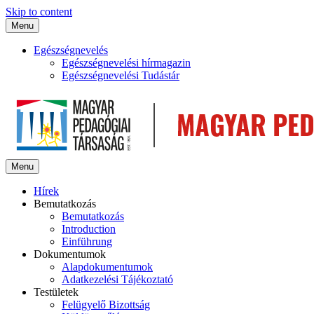
Skip to content
Menu
Egészségnevelés
Egészségnevelési hírmagazin
Egészségnevelési Tudástár
Menu
Hírek
Bemutatkozás
Bemutatkozás
Introduction
Einführung
Dokumentumok
Alapdokumentumok
Adatkezelési Tájékoztató
Testületek
Felügyelő Bizottság