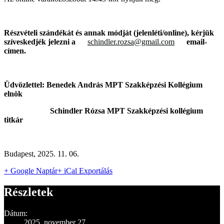
Részvételi szándékát és annak módját (jelenléti/online), kérjük
szíveskedjék jelezni a
schindler.rozsa@gmail.com
email-
címen.
Üdvözlettel: Benedek András MPT Szakképzési Kollégium
elnök
Schindler Rózsa MPT Szakképzési kollégium
titkár
Budapest, 2025. 11. 06.
+ Google Naptár
+ iCal Exportálás
Részletek
Dátum:
2025. november 27.