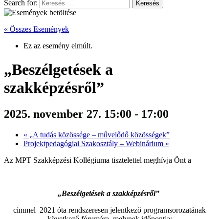
Search for:
« Összes Események
Ez az esemény elmúlt.
„Beszélgetések a
szakképzésről”
2025. november 27. 15:00
-
17:00
«
„A tudás közössége – művelődő közösségek”
Projektpedagógiai Szakosztály – Webinárium
»
Az MPT Szakképzési Kollégiuma tisztelettel meghívja Önt a
„Beszélgetések a szakképzésről”
címmel 2021 óta rendszeresen jelentkező programsorozatának
következő fórumára, melynek időpontja: