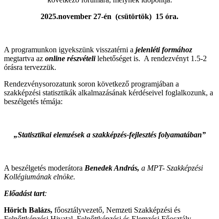
2025.november 27-én (csütörtök) 15 óra.
A programunkon igyekszünk visszatérni a
jelenléti formához
megtartva az
online részvételi
lehetőséget is. A rendezvényt 1.5-2
órásra tervezzük.
Rendezvénysorozatunk soron következő programjában a
szakképzési statisztikák alkalmazásának kérdéseivel foglalkozunk, a
beszélgetés témája:
„Statisztikai elemzések a szakképzés-fejlesztés folyamatában”
A beszélgetés moderátora
Benedek András,
a MPT- Szakképzési
Kollégiumának elnöke.
Előadást tart
:
Hörich Balázs,
főosztályvezető, Nemzeti Szakképzési és
Felnőttképzési Hivatal, Felnőttképzési és Elemzési Főosztály