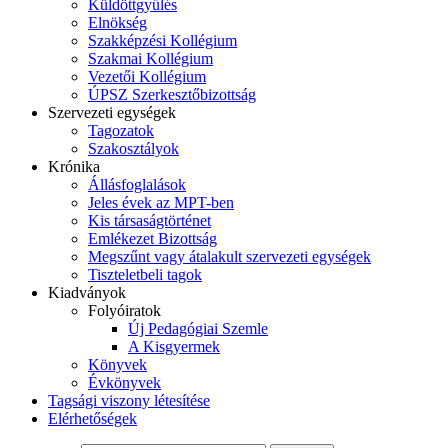
Küldöttgyűlés
Elnökség
Szakképzési Kollégium
Szakmai Kollégium
Vezetői Kollégium
ÚPSZ Szerkesztőbizottság
Szervezeti egységek
Tagozatok
Szakosztályok
Krónika
Állásfoglalások
Jeles évek az MPT-ben
Kis társaságtörténet
Emlékezet Bizottság
Megszűnt vagy átalakult szervezeti egységek
Tiszteletbeli tagok
Kiadványok
Folyóiratok
Új Pedagógiai Szemle
A Kisgyermek
Könyvek
Évkönyvek
Tagsági viszony létesítése
Elérhetőségek