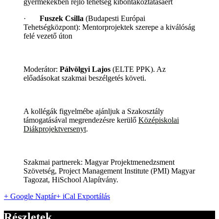
gyermekekben rejlő tehetség kibontakoztatásáért
·
Fuszek Csilla
(Budapesti Európai
Tehetségközpont): Mentorprojektek szerepe a kiválóság
felé vezető úton
Moderátor:
Pálvölgyi Lajos
(ELTE PPK). Az
előadásokat szakmai beszélgetés követi.
A kollégák figyelmébe ajánljuk a Szakosztály
támogatásával megrendezésre kerülő
Középiskolai
Diákprojektversenyt
.
Szakmai partnerek: Magyar Projektmenedzsment
Szövetség, Project Management Institute (PMI) Magyar
Tagozat, HiSchool Alapítvány.
+ Google Naptár
+ iCal Exportálás
Részletek