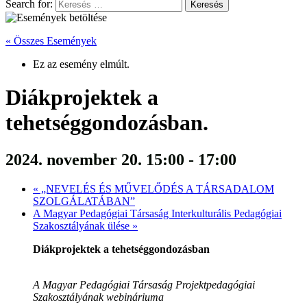
Search for:
« Összes Események
Ez az esemény elmúlt.
Diákprojektek a
tehetséggondozásban.
2024. november 20. 15:00
-
17:00
«
„NEVELÉS ÉS MŰVELŐDÉS A TÁRSADALOM
SZOLGÁLATÁBAN”
A Magyar Pedagógiai Társaság Interkulturális Pedagógiai
Szakosztályának ülése
»
Diákprojektek a tehetséggondozásban
A Magyar Pedagógiai Társaság Projektpedagógiai
Szakosztályának webináriuma