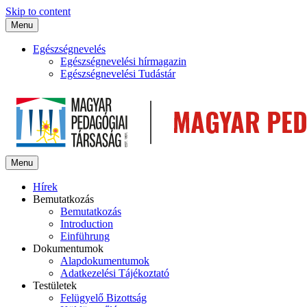
Skip to content
Menu
Egészségnevelés
Egészségnevelési hírmagazin
Egészségnevelési Tudástár
Menu
Hírek
Bemutatkozás
Bemutatkozás
Introduction
Einführung
Dokumentumok
Alapdokumentumok
Adatkezelési Tájékoztató
Testületek
Felügyelő Bizottság