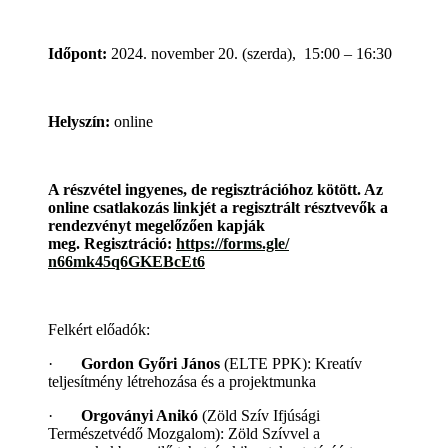
Időpont:
2024. november 20. (szerda), 15:00 – 16:30
Helyszín:
online
A részvétel ingyenes, de regisztrációhoz kötött. Az
online csatlakozás linkjét a regisztrált résztvevők a
rendezvényt megelőzően kapják
meg. Regisztráció:
https://forms.gle/
n66mk45q6GKEBcEt6
Felkért előadók:
·
Gordon Győri János
(ELTE PPK): Kreatív
teljesítmény létrehozása és a projektmunka
·
Orgoványi Anikó
(Zöld Szív Ifjúsági
Természetvédő Mozgalom): Zöld Szívvel a