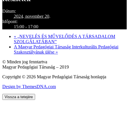
Dátum:
2024. november 20.
Időpont:
15:00 - 17:00
«
„NEVELÉS ÉS MŰVELŐDÉS A TÁRSADALOM
SZOLGÁLATÁBAN”
A Magyar Pedagógiai Társaság Interkulturális Pedagógiai
Szakosztályának ülése
»
© Minden jog fenntartva
Magyar Pedagógiai Társaság – 2019
Copyright © 2026 Magyar Pedagógiai Társaság honlapja
Design by ThemesDNA.com
Vissza a tetejére