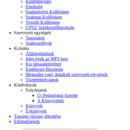
Küldöttgyűlés
Elnökség
Szakképzési Kollégium
Szakmai Kollégium
Vezetői Kollégium
ÚPSZ Szerkesztőbizottság
Szervezeti egységek
Tagozatok
Szakosztályok
Krónika
Állásfoglalások
Jeles évek az MPT-ben
Kis társaságtörténet
Emlékezet Bizottság
Megszűnt vagy átalakult szervezeti egységek
Tiszteletbeli tagok
Kiadványok
Folyóiratok
Új Pedagógiai Szemle
A Kisgyermek
Könyvek
Évkönyvek
Tagsági viszony létesítése
Elérhetőségek