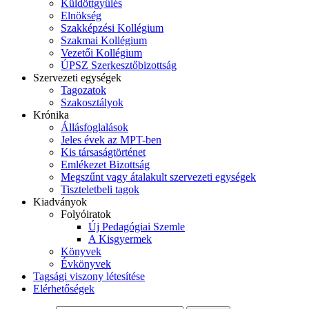
Küldöttgyűlés
Elnökség
Szakképzési Kollégium
Szakmai Kollégium
Vezetői Kollégium
ÚPSZ Szerkesztőbizottság
Szervezeti egységek
Tagozatok
Szakosztályok
Krónika
Állásfoglalások
Jeles évek az MPT-ben
Kis társaságtörténet
Emlékezet Bizottság
Megszűnt vagy átalakult szervezeti egységek
Tiszteletbeli tagok
Kiadványok
Folyóiratok
Új Pedagógiai Szemle
A Kisgyermek
Könyvek
Évkönyvek
Tagsági viszony létesítése
Elérhetőségek