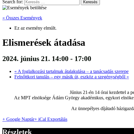
Search for:
« Összes Események
Ez az esemény elmúlt.
Elismerések átadása
2024. június 21. 14:00
-
17:00
«
A foglalkozási tartalmak átalakulása – a tanácsadás szerepe
Felnőttkori tanulás – egy másik út, eszköz a szegénységből
»
Június 21-én 14 órai kezdettel a 
Az MPT elnöksége Ádám György akadémikus, egykori elnöke eml
Az ünnepélyes díjátadó házigazda
+ Google Naptár
+ iCal Exportálás
Részletek