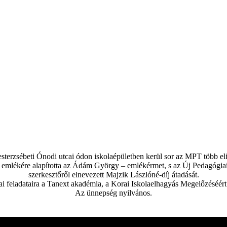
pesterzsébeti Ónodi utcai ódon iskolaépületben kerül sor az MPT több e
ékére alapította az Ádám György – emlékérmet, s az Új Pedagógiai Sz
szerkesztőről elnevezett Majzik Lászlóné-díj átadását.
i feladataira a Tanext akadémia, a Korai Iskolaelhagyás Megelőzéséért 
Az ünnepség nyilvános.