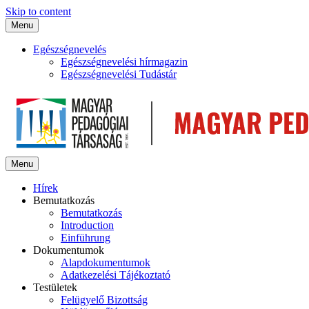
Skip to content
Menu
Egészségnevelés
Egészségnevelési hírmagazin
Egészségnevelési Tudástár
Menu
Hírek
Bemutatkozás
Bemutatkozás
Introduction
Einführung
Dokumentumok
Alapdokumentumok
Adatkezelési Tájékoztató
Testületek
Felügyelő Bizottság