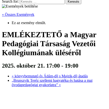
Search for:
« Összes Események
Ez az esemény elmúlt.
EMLÉKEZTETŐ a Magyar
Pedagógiai Társaság Vezetői
Kollégiumának üléséről
2025. október 21. 17:00
-
19:00
«
könyvbemutató és Ádám-díj s Majzik-díj átadás
„Brunszvik Teréz szellemi hagyatéka és hatása a mai
óvodapedagógiai gyakorlatra”
»