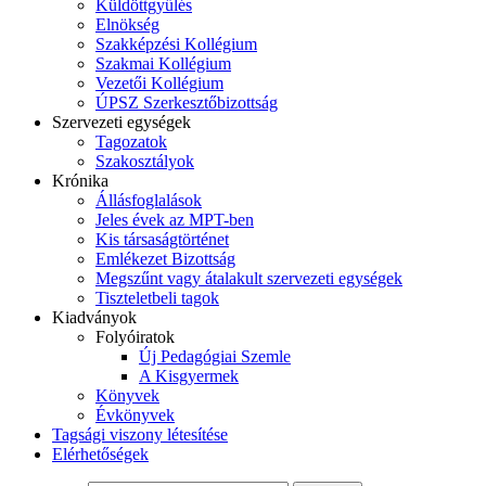
Küldöttgyűlés
Elnökség
Szakképzési Kollégium
Szakmai Kollégium
Vezetői Kollégium
ÚPSZ Szerkesztőbizottság
Szervezeti egységek
Tagozatok
Szakosztályok
Krónika
Állásfoglalások
Jeles évek az MPT-ben
Kis társaságtörténet
Emlékezet Bizottság
Megszűnt vagy átalakult szervezeti egységek
Tiszteletbeli tagok
Kiadványok
Folyóiratok
Új Pedagógiai Szemle
A Kisgyermek
Könyvek
Évkönyvek
Tagsági viszony létesítése
Elérhetőségek