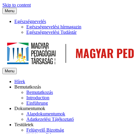
Skip to content
Menu
Egészségnevelés
Egészségnevelési hírmagazin
Egészségnevelési Tudástár
Menu
Hírek
Bemutatkozás
Bemutatkozás
Introduction
Einführung
Dokumentumok
Alapdokumentumok
Adatkezelési Tájékoztató
Testületek
Felügyelő Bizottság