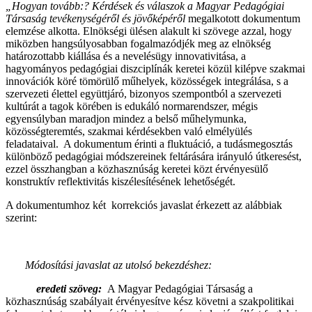
„Hogyan tovább:? Kérdések és válaszok a Magyar Pedagógiai
Társaság tevékenységéről és jövőképéről
megalkotott dokumentum
elemzése
alkotta. Elnökségi ülésen alakult ki szövege azzal, hogy
miközben hangsúlyosabban fogalmazódjék meg az elnökség
határozottabb kiállása és a nevelésügy innovativitása, a
hagyományos pedagógiai diszciplínák keretei közül kilépve szakmai
innovációk köré tömörülő műhelyek, közösségek integrálása, s a
szervezeti élettel együttjáró, bizonyos szempontból a szervezeti
kultúrát a tagok körében is edukáló normarendszer, mégis
egyensúlyban maradjon mindez a belső műhelymunka,
közösségteremtés, szakmai kérdésekben való elmélyülés
feladataival. A dokumentum érinti a fluktuáció, a tudásmegosztás
különböző pedagógiai módszereinek feltárására irányuló útkeresést,
ezzel összhangban a közhasznúság keretei közt érvényesülő
konstruktív reflektivitás kiszélesítésének lehetőségét.
A dokumentumhoz két korrekciós javaslat érkezett az alábbiak
szerint:
Módosítási javaslat a
z utolsó bekezdéshez:
eredeti szöveg
:
A Magyar Pedagógiai Társaság a
közhasznúság szabályait érvényesítve kész követni a szakpolitikai