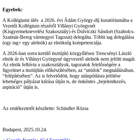
Egyebek:
A Kollégiumi ülés a
2026. évi Ádám György-díj kuratóriumába a
Vezetői Kollégium részéről Villányi Györgynét
(Kisgyermeknevelési Szakosztály) és Dráviczki Sándort (Szabolcs-
Szatmár-Bereg vármegyei Tagozat) delegálta. Többi tag delegálása
(egy tag+ egy alelnök) az elnökség kompetenciája.
A 2026-ban sorra kerülő tisztújító közgyűlésen Trencsényi László
elnök úr és Villányi Györgyné ügyvezető alelnök nem jelölti magát.
Az elnök felhívta a szakosztályok, tagozatok felelősségére a
figyelmet a tisztújítás előkészítésében, az “utódok” megtalálásában,
“felépítésében”. Az is felvetődött, hogy utánpótlásra jelölése
lehetséges pályázat kiírása útján is, de önkéntes „bejelentkezés,
aspiráció” útján is.
Az emlékeztetőt készítette: Schindler Rózsa
Budapest, 2025.10.24.