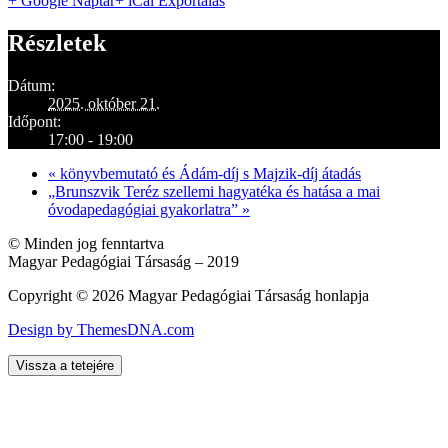
+ Google Naptár
+ iCal Exportálás
Részletek
Dátum:
2025. október 21.
Időpont:
17:00 - 19:00
«
könyvbemutató és Ádám-díj s Majzik-díj átadás
„Brunszvik Teréz szellemi hagyatéka és hatása a mai
óvodapedagógiai gyakorlatra”
»
© Minden jog fenntartva
Magyar Pedagógiai Társaság – 2019
Copyright © 2026 Magyar Pedagógiai Társaság honlapja
Design by ThemesDNA.com
Vissza a tetejére