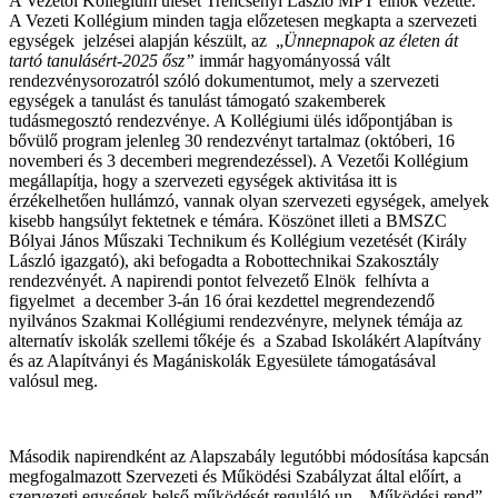
A Vezetői Kollégium ülését Trencsényi László MPT elnök vezette.
A Vezeti Kollégium minden tagja előzetesen megkapta a szervezeti
egységek jelzései alapján készült, az „
Ünnepnapok az életen át
tartó tanulásért-2025 ősz”
immár hagyományossá vált
rendezvénysorozatról szóló dokumentumot, mely a szervezeti
egységek a tanulást és tanulást támogató szakemberek
tudásmegosztó rendezvénye. A Kollégiumi ülés időpontjában is
bővülő program jelenleg 30 rendezvényt tartalmaz (októberi, 16
novemberi és 3 decemberi megrendezéssel). A Vezetői Kollégium
megállapítja, hogy a szervezeti egységek aktivitása itt is
érzékelhetően hullámzó, vannak olyan szervezeti egységek, amelyek
kisebb hangsúlyt fektetnek e témára. Köszönet illeti a BMSZC
Bólyai János Műszaki Technikum és Kollégium vezetését (Király
László igazgató), aki befogadta a Robottechnikai Szakosztály
rendezvényét. A napirendi pontot felvezető Elnök felhívta a
figyelmet a december 3-án 16 órai kezdettel megrendezendő
nyilvános Szakmai Kollégiumi rendezvényre, melynek témája a
z
alternatív iskolák szellemi tőkéje és a Szabad Iskolákért Alapítvány
és az Alapítványi és Magániskolák Egyesülete támogatásával
valósul meg.
Második napirendként az Alapszabály legutóbbi módosítása kapcsán
megfogalmazott Szervezeti és Működési Szabályzat által előírt, a
szervezeti egységek belső működését reguláló un. „Működési rend”