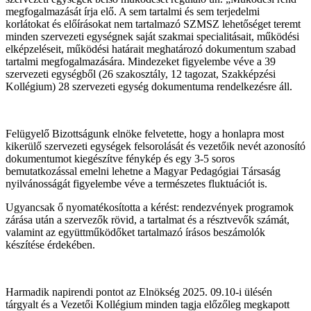
megfogalmazását írja elő. A sem tartalmi és sem terjedelmi
korlátokat és előírásokat nem tartalmazó SZMSZ lehetőséget teremt
minden szervezeti egységnek saját szakmai specialitásait, működési
elképzeléseit, működési határait meghatározó dokumentum szabad
tartalmi megfogalmazására. Mindezeket figyelembe véve a 39
szervezeti egységből (26 szakosztály, 12 tagozat, Szakképzési
Kollégium) 28 szervezeti egység dokumentuma rendelkezésre áll.
Felügyelő Bizottságunk elnöke felvetette, hogy a honlapra most
kikerülő szervezeti egységek felsorolását és vezetőik nevét azonosító
dokumentumot kiegészítve fénykép és egy 3-5 soros
bemutatkozással emelni lehetne a Magyar Pedagógiai Társaság
nyilvánosságát figyelembe véve a természetes fluktuációt is.
Ugyancsak ő nyomatékosította a kérést: rendezvények programok
zárása után a szervezők rövid, a tartalmat és a résztvevők számát,
valamint az együttműködőket tartalmazó írásos beszámolók
készítése érdekében.
Harmadik napirendi pontot az Elnökség 2025. 09.10-i ülésén
tárgyalt és a Vezetői Kollégium minden tagja előzőleg megkapott