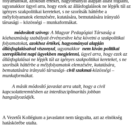
folyamatokat, azokban értékei, hagyományai alapján állást foglalni,
ugyanakkor ügyel arra, hogy ezek az állásfoglalások ne lépjék túl az
igényes szakpolitikai kereteket, s ne szorítsák háttérbe a
mélyfolyamatok elemzésére, kutatására, bemutatására irányuló
társasági – közösségi – munkaformákat.
módosított szöveg
:
A Magyar Pedagógiai Társaság a
közhasznúság szabályait érvényesítve kész követni a szakpolitikai
folyamatokat
, azokhoz értékei, hagyományai
alapján
állásfoglalásaival viszonyul
,
ugyanakkor
nem kíván politikai
szereplőként napi ügyekben megjelenni,
ügyel arra, hogy
ezek az
állásfoglalásai ne lépjék túl az igényes szakpolitikai kereteket, s ne
szorítsák háttérbe a mélyfolyamatok elemzésére, kutatására,
bemutatására irányuló társasági-
civil szakmai
-közösségi –
munkaformákat.
A másik módosító javaslat arra utalt, hogy a civil
kapcsolatteremtésben az interdiszciplinaritás jobban
hangsúlyozódjék.
A Vezetői Kollégium a javaslatot nem tárgyalta, azt az elnökség
hatáskörébe utalta.