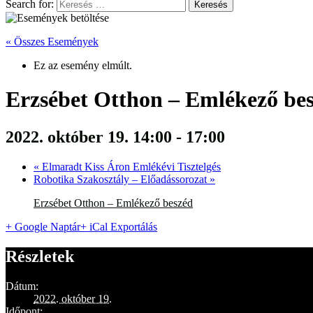
Search for:
« Összes Események
Ez az esemény elmúlt.
Erzsébet Otthon – Emlékező be
2022. október 19. 14:00
-
17:00
«
Elmaradt Kiss Áron Emlékévi Tisztelgés
Robotika Szakosztály – Előadássorozat
»
Erzsébet Otthon – Emlékező beszéd
+ Google Naptár
+ iCal Exportálás
Részletek
Dátum:
2022. október 19.
Időpont: