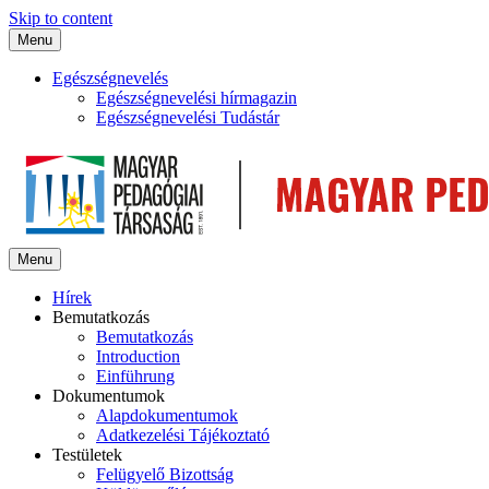
Skip to content
Menu
Egészségnevelés
Egészségnevelési hírmagazin
Egészségnevelési Tudástár
Menu
Hírek
Bemutatkozás
Bemutatkozás
Introduction
Einführung
Dokumentumok
Alapdokumentumok
Adatkezelési Tájékoztató
Testületek
Felügyelő Bizottság