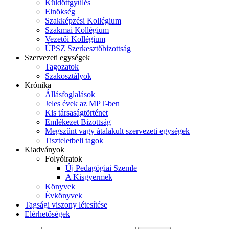
Küldöttgyűlés
Elnökség
Szakképzési Kollégium
Szakmai Kollégium
Vezetői Kollégium
ÚPSZ Szerkesztőbizottság
Szervezeti egységek
Tagozatok
Szakosztályok
Krónika
Állásfoglalások
Jeles évek az MPT-ben
Kis társaságtörténet
Emlékezet Bizottság
Megszűnt vagy átalakult szervezeti egységek
Tiszteletbeli tagok
Kiadványok
Folyóiratok
Új Pedagógiai Szemle
A Kisgyermek
Könyvek
Évkönyvek
Tagsági viszony létesítése
Elérhetőségek