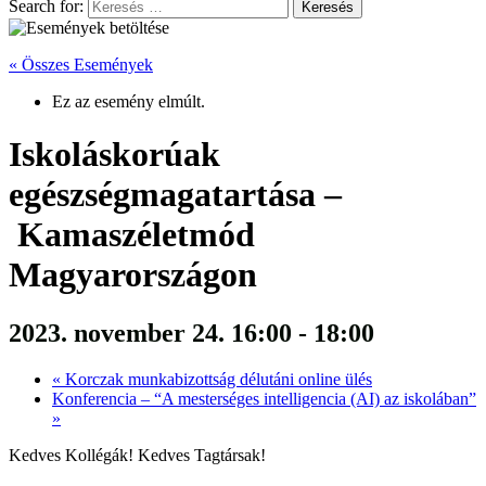
Search for:
« Összes Események
Ez az esemény elmúlt.
Iskoláskorúak
egészségmagatartása –
Kamaszéletmód
Magyarországon
2023. november 24. 16:00
-
18:00
«
Korczak munkabizottság délutáni online ülés
Konferencia – “A mesterséges intelligencia (AI) az iskolában”
»
Kedves Kollégák! Kedves Tagtársak!