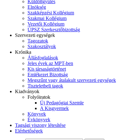
Küldöttgyűlés
Elnökség
Szakképzési Kollégium
Szakmai Kollégium
Vezetői Kollégium
ÚPSZ Szerkesztőbizottság
Szervezeti egységek
Tagozatok
Szakosztályok
Krónika
Állásfoglalások
Jeles évek az MPT-ben
Kis társaságtörténet
Emlékezet Bizottság
Megszűnt vagy átalakult szervezeti egységek
Tiszteletbeli tagok
Kiadványok
Folyóiratok
Új Pedagógiai Szemle
A Kisgyermek
Könyvek
Évkönyvek
Tagsági viszony létesítése
Elérhetőségek