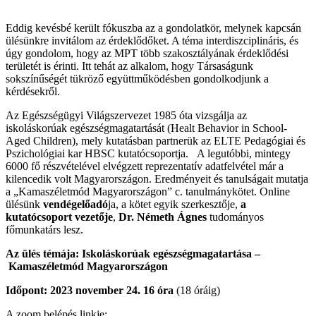
Eddig kevésbé került fókuszba az a gondolatkör, melynek kapcsán
ülésünkre invitálom az érdeklődőket. A téma interdiszciplináris, és
úgy gondolom, hogy az MPT több szakosztályának érdeklődési
területét is érinti. Itt tehát az alkalom, hogy Társaságunk
sokszínűségét tükröző együttműködésben gondolkodjunk a
kérdésekről.
Az Egészségügyi Világszervezet 1985 óta vizsgálja az
iskoláskorúak egészségmagatartását (Healt Behavior in School-
Aged Children), mely kutatásban partnerük az ELTE Pedagógiai és
Pszichológiai kar HBSC kutatócsoportja. A legutóbbi, mintegy
6000 fő részvételével elvégzett reprezentatív adatfelvétel már a
kilencedik volt Magyarországon. Eredményeit és tanulságait mutatja
a „Kamaszéletmód Magyarországon” c. tanulmánykötet. Online
ülésünk
vendégelőadó
ja, a kötet egyik szerkesztője,
a
kutatócsoport vezetője
,
Dr. Németh Ágnes
tudományos
főmunkatárs lesz.
Az ülés témája: Iskoláskorúak egészségmagatartása –
Kamaszéletmód Magyarországon
Időpont: 2023 november 24. 16 óra
(18 óráig)
A zoom belépés linkje: