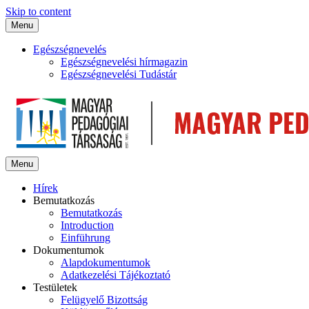
Skip to content
Menu
Egészségnevelés
Egészségnevelési hírmagazin
Egészségnevelési Tudástár
Menu
Hírek
Bemutatkozás
Bemutatkozás
Introduction
Einführung
Dokumentumok
Alapdokumentumok
Adatkezelési Tájékoztató
Testületek
Felügyelő Bizottság