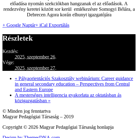
előadása nyomán szekciókban hangzanak el az előadások. A
rendezvény keretei között sor kerül emlékezésre Somogyi Bélára, a
Debrecen Agora korán elhunyt igazgatójára
+ Google Naptár
+ iCal Exportálás
Részletek
Kezdés:
2025. szeptember 26.
Vége:
2025. szeptember 27.
«
Pályaorientációs Szakosztály webinárium: Career guidance
in general secondary education – Perspectives from Central
and Eastern Europe
A mesterséges intelligencia gyakorlata az oktatásban ás
közigazgatásban
»
© Minden jog fenntartva
Magyar Pedagógiai Társaság – 2019
Copyright © 2026 Magyar Pedagógiai Társaság honlapja
Design by ThemesDNA.com