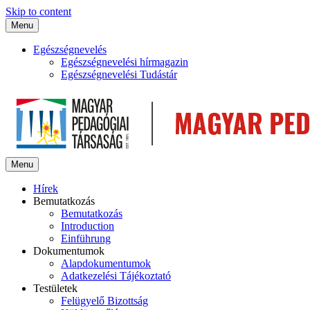
Skip to content
Menu
Egészségnevelés
Egészségnevelési hírmagazin
Egészségnevelési Tudástár
Menu
Hírek
Bemutatkozás
Bemutatkozás
Introduction
Einführung
Dokumentumok
Alapdokumentumok
Adatkezelési Tájékoztató
Testületek
Felügyelő Bizottság