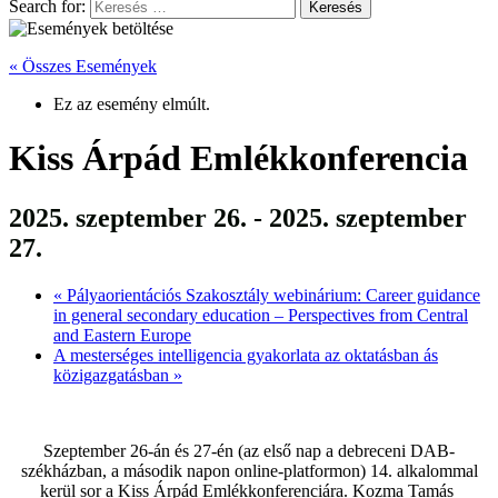
Search for:
« Összes Események
Ez az esemény elmúlt.
Kiss Árpád Emlékkonferencia
2025. szeptember 26.
-
2025. szeptember
27.
«
Pályaorientációs Szakosztály webinárium: Career guidance
in general secondary education – Perspectives from Central
and Eastern Europe
A mesterséges intelligencia gyakorlata az oktatásban ás
közigazgatásban
»
Szeptember 26-án és 27-én (az első nap a debreceni DAB-
székházban, a második napon online-platformon) 14. alkalommal
kerül sor a Kiss Árpád Emlékkonferenciára. Kozma Tamás