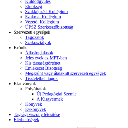
Küldöttgyűlés
Elnökség
Szakképzési Kollégium
Szakmai Kollégium
Vezetői Kollégium
ÚPSZ Szerkesztőbizottság
Szervezeti egységek
Tagozatok
Szakosztályok
Krónika
Állásfoglalások
Jeles évek az MPT-ben
Kis társaságtörténet
Emlékezet Bizottság
Megszűnt vagy átalakult szervezeti egységek
Tiszteletbeli tagok
Kiadványok
Folyóiratok
Új Pedagógiai Szemle
A Kisgyermek
Könyvek
Évkönyvek
Tagsági viszony létesítése
Elérhetőségek