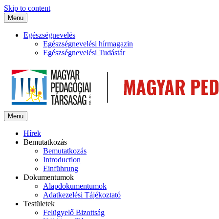
Skip to content
Menu
Egészségnevelés
Egészségnevelési hírmagazin
Egészségnevelési Tudástár
Menu
Hírek
Bemutatkozás
Bemutatkozás
Introduction
Einführung
Dokumentumok
Alapdokumentumok
Adatkezelési Tájékoztató
Testületek
Felügyelő Bizottság