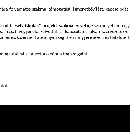
ámára folyamatos szakmai támogatást, ismeretbővítést, kapcsolódási
odik esély iskolák” projekt szakmai vezetője
személyében nagy
kal részt vegyenek. Felvettük a kapcsolatot olyan szervezetekkel
l és eszközeikkel hatékonyan segíthetik a gyerekekért és fiatalokért
ámogatásával a Tanext Akadémia fog szolgálni.
okat.