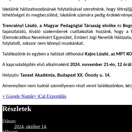
Iskoláink hálózatosodásának folytatásával szeretnénk, hogy létrej
lehetőséget és megbecsülést, iskoláink számára pedig érdekérvényes
Trencsényi László, a Magyar Pedagógiai Társaság elnöke
és
Bogn
tapasztalatú, kiváló szakemberek csatlakoztak hozzánk, hogy a h
(Demokratikus Nevelésért Egyesület, Emberi Jogi Nevelők Hálózata, U
folytatott, sokszor nem könnyű munkánkat.
Találkozóink és egyben a hálózat otthonául
Kajos László, az MPT K
A kapcsolatépítés első alkalmaként
2024. november 21-én, 12 órát
Helyszín:
Tanext Akadémia, Budapest XX. Ónody u. 14.
Amennyiben nem tudnál személyesen részt venni találkozónkon, kérjü
+ Google Naptár
+ iCal Exportálás
Részletek
Dátum:
2024. október 14.
Időpont: