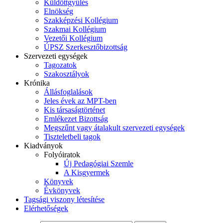
Küldöttgyűlés
Elnökség
Szakképzési Kollégium
Szakmai Kollégium
Vezetői Kollégium
ÚPSZ Szerkesztőbizottság
Szervezeti egységek
Tagozatok
Szakosztályok
Krónika
Állásfoglalások
Jeles évek az MPT-ben
Kis társaságtörténet
Emlékezet Bizottság
Megszűnt vagy átalakult szervezeti egységek
Tiszteletbeli tagok
Kiadványok
Folyóiratok
Új Pedagógiai Szemle
A Kisgyermek
Könyvek
Évkönyvek
Tagsági viszony létesítése
Elérhetőségek