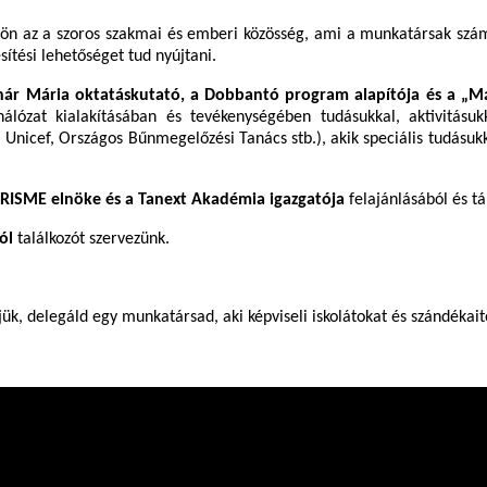
öjjön az a szoros szakmai és emberi közösség, ami a munkatársak sz
ítési lehetőséget tud nyújtani.
ár Mária oktatáskutató, a Dobbantó program alapítója és a „Más
álózat kialakításában és tevékenységében tudásukkal, aktivitásuk
nicef, Országos Bűnmegelőzési Tanács stb.), akik speciális tudásukka
ORISME elnöke és a Tanext Akadémia igazgatója
felajánlásából és t
ól
találkozót szervezünk.
k, delegáld egy munkatársad, aki képviseli iskolátokat és szándékait