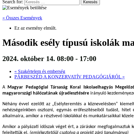
Search for:
« Összes Események
Ez az esemény elmúlt.
Második esély típusú iskolák ma
2024. október 14. 08:00
-
17:00
«
Szakértelem és emberség
PÁRBESZÉD A KONZERVATÍV PEDAGÓGIÁRÓL
»
A
Magyar Pedagógiai Társaság Korai Iskolaelhagyás Megelőz
magyarországi hálózatának újraélesztésére
irányuló kezdeményez
Néhány évvel ezelőtt az „Esélyteremtés a köznevelésben” kiemelt
nehézségeinkben osztozni, egymás erőfeszítéseiből tudást, hitet 
alkalmaira, amikor a résztvevő iskolákkal és munkatársaikkal közel
Amikor a pályázati időszak véget ért, a záráskor megfogalmaztuk k
felejtettük el.
(emlékeztetőül csatolva a projekt záró tanulmánya)