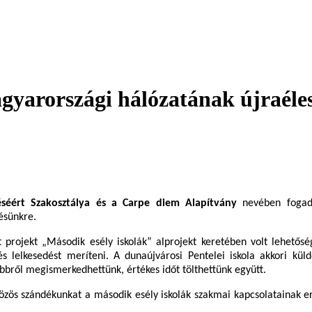
gyarországi hálózatának újraéles
éséért Szakosztálya és a Carpe diem Alapítvány
nevében fogadd
ésünkre.
 projekt „Második esély iskolák” alprojekt keretében volt lehetősé
és lelkesedést meríteni. A dunaújvárosi Pentelei iskola akkori küld
ebbről megismerkedhettünk, értékes időt tölthettünk együtt.
özös szándékunkat a második esély iskolák szakmai kapcsolatainak erő