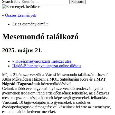
Search for:
« Összes Események
Ez az esemény elmúlt.
Mesemondó találkozó
2025. május 21.
«
Középmagyarországi Tagozat ülés
Hajdú-Bihar megyei tagozat online ülése
»
Május 21-én szervezzük a Városi Mesemondó találkozót a József
Attila Művelődési Házban, a MOE Salgótarjáni Köre és a
MPT
Nógrádi Tagozatának
közreműködésével.
Célunk a több éve hagyománnyá szerveződő rendezvénnyel: a
gyermekek irodalom iránti érdeklődésének felkeltése, az élőszavas
mese megszerettetése, a kiemelt képességű gyermekek felkarolása.
Városunk 10 tagóvodájába járó gyermekek a szülők és
óvodapedagógusok támogatásával készülnek fel erre az eseményre,
és mutatnak be kedvenc meséket.