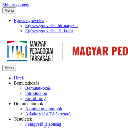
Skip to content
Menu
Egészségnevelés
Egészségnevelési hírmagazin
Egészségnevelési Tudástár
Menu
Hírek
Bemutatkozás
Bemutatkozás
Introduction
Einführung
Dokumentumok
Alapdokumentumok
Adatkezelési Tájékoztató
Testületek
Felügyelő Bizottság