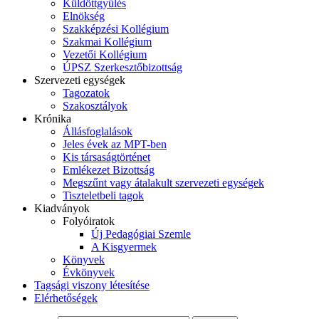
Küldöttgyűlés
Elnökség
Szakképzési Kollégium
Szakmai Kollégium
Vezetői Kollégium
ÚPSZ Szerkesztőbizottság
Szervezeti egységek
Tagozatok
Szakosztályok
Krónika
Állásfoglalások
Jeles évek az MPT-ben
Kis társaságtörténet
Emlékezet Bizottság
Megszűnt vagy átalakult szervezeti egységek
Tiszteletbeli tagok
Kiadványok
Folyóiratok
Új Pedagógiai Szemle
A Kisgyermek
Könyvek
Évkönyvek
Tagsági viszony létesítése
Elérhetőségek