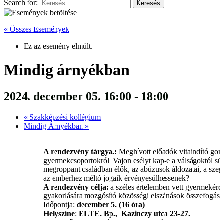
Search for:
« Összes Események
Ez az esemény elmúlt.
Mindig árnyékban
2024. december 05. 16:00
-
18:00
«
Szakképzési kollégium
Mindig Árnyékban
»
A rendezvény tárgya.:
Meghívott előadók vitaindító gon
gyermekcsoportokról. Vajon esélyt kap-e a válságoktól s
megroppant családban élők, az abúzusok áldozatai, a sze
az emberhez méltó jogaik érvényesülhessenek?
A rendezvény célja:
a széles értelemben vett gyermekérd
gyakorlására mozgósító közösségi elszánások összefogás
Időpontja:
december 5. (16 óra)
Helyszíne
:
ELTE. Bp., Kazinczy utca 23-27.