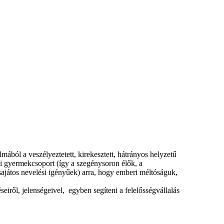
ból a veszélyeztetett, kirekesztett, hátrányos helyzetű
i gyermekcsoport (így a szegénysoron élők, a
ajátos nevelési igényűek) arra, hogy emberi méltóságuk,
ről, jelenségeivel, egyben segíteni a felelősségvállalás