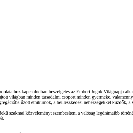
dolataihoz kapcsolódóan beszélgetés az Emberi Jogok Világnapja alkalmá
újtott világban minden társadalmi csoport minden gyermeke, valamenny
gregációba űzött etnikumok, a beilleszkedési nehézségekkel küzdők, a s
ekű szakmai közvéleményt szembesíteni a valóság legdrámaibb történései
át.