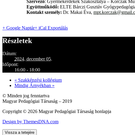
Szervező
: Gyermekérdekek Szakosztálya – Korczak Mu
Együttműködő:
ELTE Bárczi Gusztáv Gyógypedagógia
Kontakt személy:
Dr. Makai Éva,
mpt.korczak@gmail.
+ Google Naptár
+ iCal Exportálás
Részletek
Dátum:
2024. december 05.
Időpont:
16:00 - 18:00
«
Szakképzési kollégium
Mindig Árnyékban
»
© Minden jog fenntartva
Magyar Pedagógiai Társaság – 2019
Copyright © 2026 Magyar Pedagógiai Társaság honlapja
Design by ThemesDNA.com
Vissza a tetejére