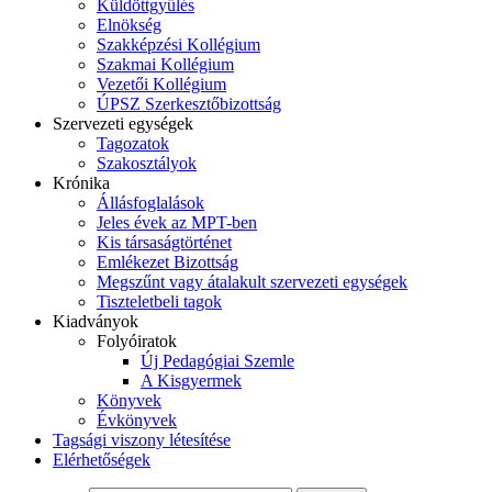
Küldöttgyűlés
Elnökség
Szakképzési Kollégium
Szakmai Kollégium
Vezetői Kollégium
ÚPSZ Szerkesztőbizottság
Szervezeti egységek
Tagozatok
Szakosztályok
Krónika
Állásfoglalások
Jeles évek az MPT-ben
Kis társaságtörténet
Emlékezet Bizottság
Megszűnt vagy átalakult szervezeti egységek
Tiszteletbeli tagok
Kiadványok
Folyóiratok
Új Pedagógiai Szemle
A Kisgyermek
Könyvek
Évkönyvek
Tagsági viszony létesítése
Elérhetőségek