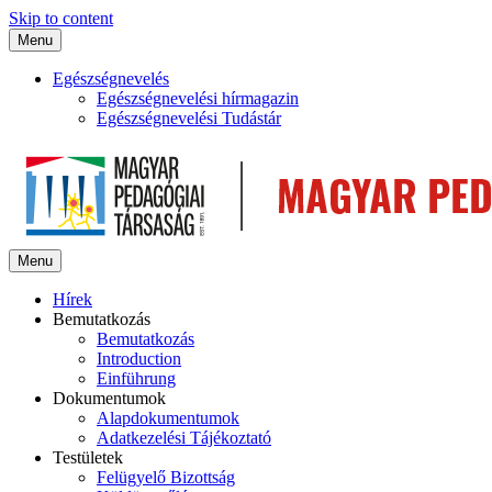
Skip to content
Menu
Egészségnevelés
Egészségnevelési hírmagazin
Egészségnevelési Tudástár
Menu
Hírek
Bemutatkozás
Bemutatkozás
Introduction
Einführung
Dokumentumok
Alapdokumentumok
Adatkezelési Tájékoztató
Testületek
Felügyelő Bizottság