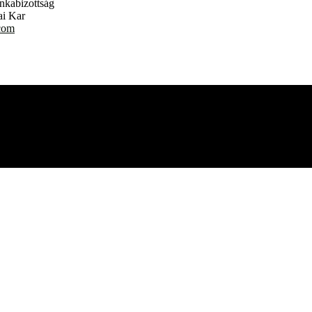
nkabizottság
i Kar
com