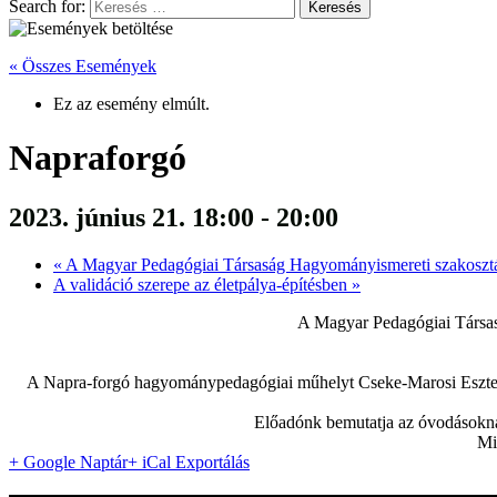
Search for:
« Összes Események
Ez az esemény elmúlt.
Napraforgó
2023. június 21. 18:00
-
20:00
«
A Magyar Pedagógiai Társaság Hagyományismereti szakosztá
A validáció szerepe az életpálya-építésben
»
A Magyar Pedagógiai Társa
A Napra-forgó hagyománypedagógiai műhelyt Cseke-Marosi Eszter é
Előadónk bemutatja az óvodásoknak
Mi
+ Google Naptár
+ iCal Exportálás