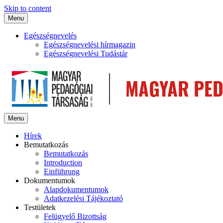
Skip to content
Menu
Egészségnevelés
Egészségnevelési hírmagazin
Egészségnevelési Tudástár
Menu
Hírek
Bemutatkozás
Bemutatkozás
Introduction
Einführung
Dokumentumok
Alapdokumentumok
Adatkezelési Tájékoztató
Testületek
Felügyelő Bizottság