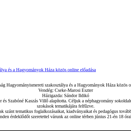
lya és a Hagyományok Háza közös online előadása
ság Hagyományismereti szakosztálya és a Hagyományok Háza közös on
Vendég: Cseke-Marosi Eszter
Házigazda: Sándor Ildikó
s Szabóné Kaszás Villő alapította. Céljuk a néphagyomány sokoldalú
szokások tematikájára felfűzve.
 szánt tematikus foglalkozásaikat, kiadványaikat és pedagógus tovább
nden érdeklődőt szeretettel várunk az online térben június 21-én 18 óra