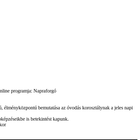
line programja: Napraforgó
, élményközpontú bemutatása az óvodás korosztálynak a jeles napi
képzéseikbe is betekintést kapunk.
kor