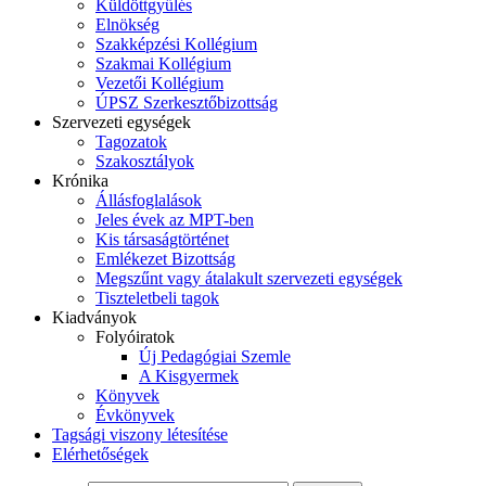
Küldöttgyűlés
Elnökség
Szakképzési Kollégium
Szakmai Kollégium
Vezetői Kollégium
ÚPSZ Szerkesztőbizottság
Szervezeti egységek
Tagozatok
Szakosztályok
Krónika
Állásfoglalások
Jeles évek az MPT-ben
Kis társaságtörténet
Emlékezet Bizottság
Megszűnt vagy átalakult szervezeti egységek
Tiszteletbeli tagok
Kiadványok
Folyóiratok
Új Pedagógiai Szemle
A Kisgyermek
Könyvek
Évkönyvek
Tagsági viszony létesítése
Elérhetőségek