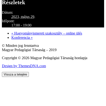
Részletek
Dátum:
2023. május 29.
Időpont:
17:00 - 19:00
«
Hagyományismereti szakosztály – online ülés
Konferencia
»
© Minden jog fenntartva
Magyar Pedagógiai Társaság – 2019
Copyright © 2026 Magyar Pedagógiai Társaság honlapja
Design by ThemesDNA.com
Vissza a tetejére