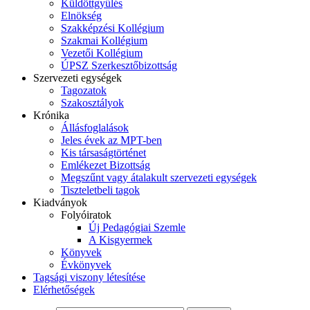
Küldöttgyűlés
Elnökség
Szakképzési Kollégium
Szakmai Kollégium
Vezetői Kollégium
ÚPSZ Szerkesztőbizottság
Szervezeti egységek
Tagozatok
Szakosztályok
Krónika
Állásfoglalások
Jeles évek az MPT-ben
Kis társaságtörténet
Emlékezet Bizottság
Megszűnt vagy átalakult szervezeti egységek
Tiszteletbeli tagok
Kiadványok
Folyóiratok
Új Pedagógiai Szemle
A Kisgyermek
Könyvek
Évkönyvek
Tagsági viszony létesítése
Elérhetőségek