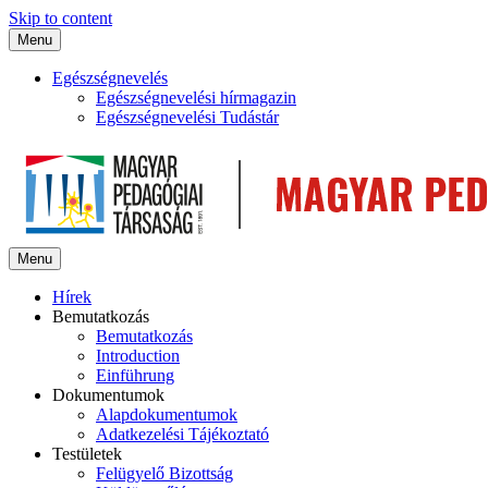
Skip to content
Menu
Egészségnevelés
Egészségnevelési hírmagazin
Egészségnevelési Tudástár
Menu
Hírek
Bemutatkozás
Bemutatkozás
Introduction
Einführung
Dokumentumok
Alapdokumentumok
Adatkezelési Tájékoztató
Testületek
Felügyelő Bizottság