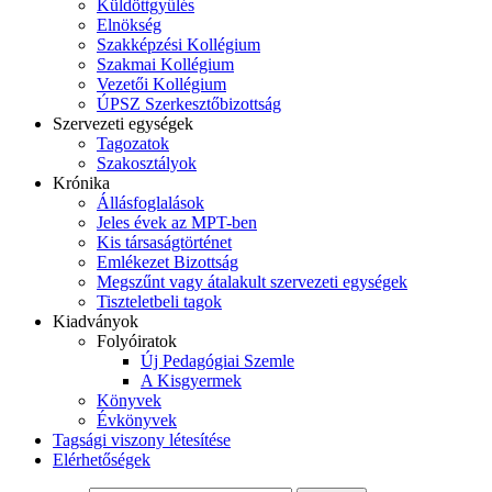
Küldöttgyűlés
Elnökség
Szakképzési Kollégium
Szakmai Kollégium
Vezetői Kollégium
ÚPSZ Szerkesztőbizottság
Szervezeti egységek
Tagozatok
Szakosztályok
Krónika
Állásfoglalások
Jeles évek az MPT-ben
Kis társaságtörténet
Emlékezet Bizottság
Megszűnt vagy átalakult szervezeti egységek
Tiszteletbeli tagok
Kiadványok
Folyóiratok
Új Pedagógiai Szemle
A Kisgyermek
Könyvek
Évkönyvek
Tagsági viszony létesítése
Elérhetőségek