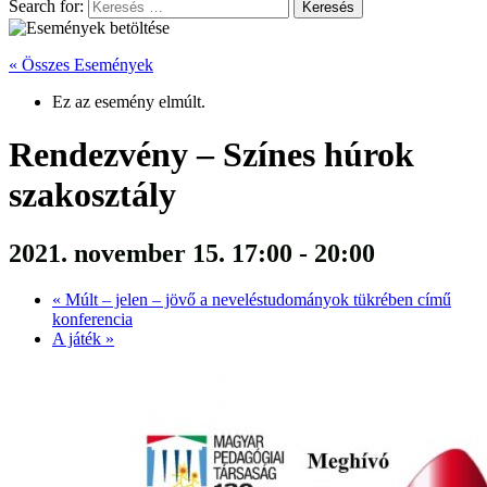
Search for:
« Összes Események
Ez az esemény elmúlt.
Rendezvény – Színes húrok
szakosztály
2021. november 15. 17:00
-
20:00
«
Múlt – jelen – jövő a neveléstudományok tükrében című
konferencia
A játék
»