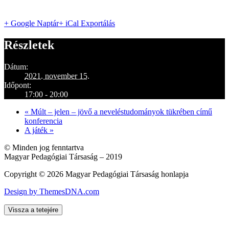
+ Google Naptár
+ iCal Exportálás
Részletek
Dátum:
2021. november 15.
Időpont:
17:00 - 20:00
«
Múlt – jelen – jövő a neveléstudományok tükrében című
konferencia
A játék
»
© Minden jog fenntartva
Magyar Pedagógiai Társaság – 2019
Copyright © 2026 Magyar Pedagógiai Társaság honlapja
Design by ThemesDNA.com
Vissza a tetejére