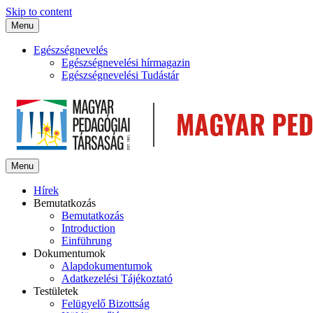
Skip to content
Menu
Egészségnevelés
Egészségnevelési hírmagazin
Egészségnevelési Tudástár
Menu
Hírek
Bemutatkozás
Bemutatkozás
Introduction
Einführung
Dokumentumok
Alapdokumentumok
Adatkezelési Tájékoztató
Testületek
Felügyelő Bizottság