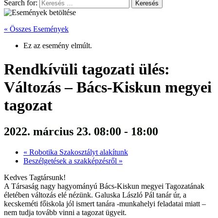
Search for:
« Összes Események
Ez az esemény elmúlt.
Rendkívüli tagozati ülés:
Változás – Bács-Kiskun megyei
tagozat
2022. március 23. 08:00
-
18:00
«
Robotika Szakosztályt alakítunk
Beszélgetések a szakképzésről
»
Kedves Tagtársunk!
A Társaság nagy hagyományú Bács-Kiskun megyei Tagozatának
életében változás elé nézünk. Galuska László Pál tanár úr, a
kecskeméti főiskola jól ismert tanára -munkahelyi feladatai miatt –
nem tudja tovább vinni a tagozat ügyeit.