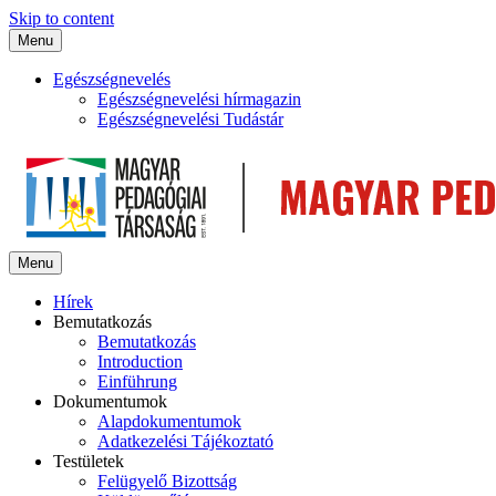
Skip to content
Menu
Egészségnevelés
Egészségnevelési hírmagazin
Egészségnevelési Tudástár
Menu
Hírek
Bemutatkozás
Bemutatkozás
Introduction
Einführung
Dokumentumok
Alapdokumentumok
Adatkezelési Tájékoztató
Testületek
Felügyelő Bizottság