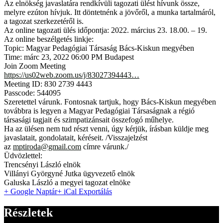
Az elnökség javaslatára rendkívüli tagozati ülést hívunk össze,
melyre ezúton hívjuk. Itt döntetnénk a jövőről, a munka tartalmáról,
a tagozat szerkezetéről is.
Az online tagozati ülés időpontja: 2022. március 23. 18.00. – 19.
Az online beszélgetés linkje:
Topic: Magyar Pedagógiai Társaság Bács-Kiskun megyében
Time: márc 23, 2022 06:00 PM Budapest
Join Zoom Meeting
https://us02web.zoom.us/j/
83027394443…
Meeting ID: 830 2739 4443
Passcode: 544095
Szeretettel várunk. Fontosnak tartjuk, hogy Bács-Kiskun megyében
továbbra is legyen a Magyar Pedagógiai Társaságnak a régió
társasági tagjait és szimpatizánsait összefogó műhelye.
Ha az ülésen nem tud részt venni, úgy kérjük, írásban küldje meg
javaslatait, gondolatait, kéréseit. /Visszajelzést
az
mptiroda@gmail.com
címre várunk./
Üdvözlettel:
Trencsényi László elnök
Villányi Györgyné Jutka ügyvezető elnök
Galuska László a megyei tagozat elnöke
+ Google Naptár
+ iCal Exportálás
Részletek