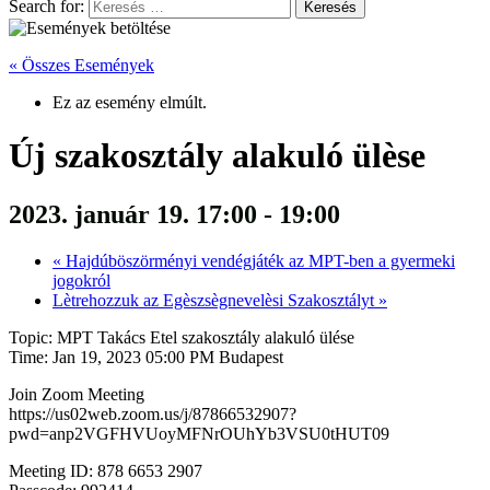
Search for:
« Összes Események
Ez az esemény elmúlt.
Új szakosztály alakuló ülèse
2023. január 19. 17:00
-
19:00
«
Hajdúböszörményi vendégjáték az MPT-ben a gyermeki
jogokról
Lètrehozzuk az Egèszsègnevelèsi Szakosztályt
»
Topic: MPT Takács Etel szakosztály alakuló ülése
Time: Jan 19, 2023 05:00 PM Budapest
Join Zoom Meeting
https://us02web.zoom.us/j/87866532907?
pwd=anp2VGFHVUoyMFNrOUhYb3VSU0tHUT09
Meeting ID: 878 6653 2907