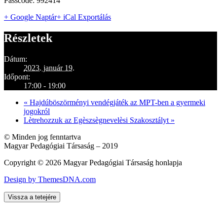
Passcode: 992414
+ Google Naptár
+ iCal Exportálás
Részletek
Dátum:
2023. január 19.
Időpont:
17:00 - 19:00
«
Hajdúböszörményi vendégjáték az MPT-ben a gyermeki
jogokról
Lètrehozzuk az Egèszsègnevelèsi Szakosztályt
»
© Minden jog fenntartva
Magyar Pedagógiai Társaság – 2019
Copyright © 2026 Magyar Pedagógiai Társaság honlapja
Design by ThemesDNA.com
Vissza a tetejére