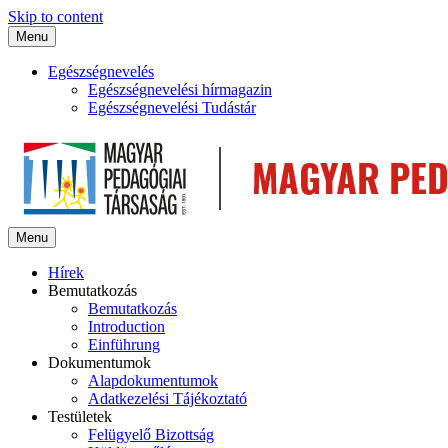
Skip to content
Menu
Egészségnevelés
Egészségnevelési hírmagazin
Egészségnevelési Tudástár
Menu
Hírek
Bemutatkozás
Bemutatkozás
Introduction
Einführung
Dokumentumok
Alapdokumentumok
Adatkezelési Tájékoztató
Testületek
Felügyelő Bizottság