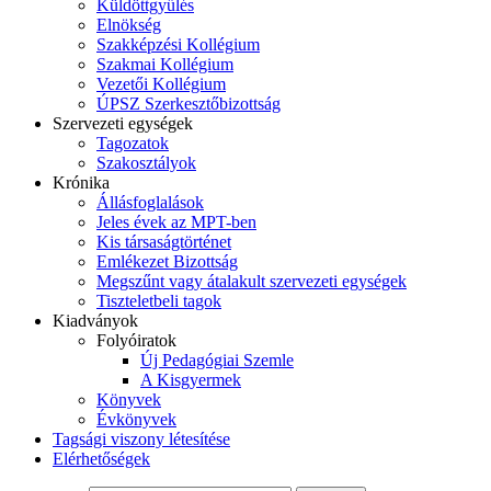
Küldöttgyűlés
Elnökség
Szakképzési Kollégium
Szakmai Kollégium
Vezetői Kollégium
ÚPSZ Szerkesztőbizottság
Szervezeti egységek
Tagozatok
Szakosztályok
Krónika
Állásfoglalások
Jeles évek az MPT-ben
Kis társaságtörténet
Emlékezet Bizottság
Megszűnt vagy átalakult szervezeti egységek
Tiszteletbeli tagok
Kiadványok
Folyóiratok
Új Pedagógiai Szemle
A Kisgyermek
Könyvek
Évkönyvek
Tagsági viszony létesítése
Elérhetőségek