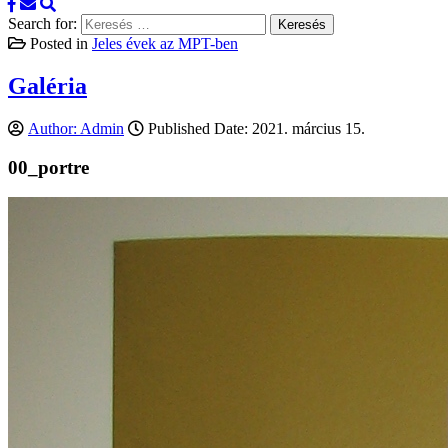
Search for:
Posted in
Jeles évek az MPT-ben
Galéria
Author:
Admin
Published Date:
2021. március 15.
00_portre