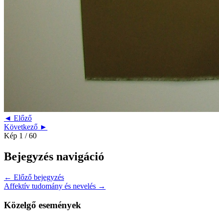
◄ Előző
Következő ►
Kép 1 / 60
Bejegyzés navigáció
← Előző bejegyzés
Affektív tudomány és nevelés →
Közelgő események