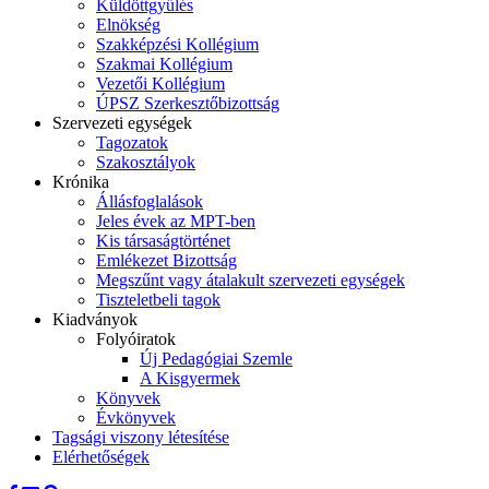
Küldöttgyűlés
Elnökség
Szakképzési Kollégium
Szakmai Kollégium
Vezetői Kollégium
ÚPSZ Szerkesztőbizottság
Szervezeti egységek
Tagozatok
Szakosztályok
Krónika
Állásfoglalások
Jeles évek az MPT-ben
Kis társaságtörténet
Emlékezet Bizottság
Megszűnt vagy átalakult szervezeti egységek
Tiszteletbeli tagok
Kiadványok
Folyóiratok
Új Pedagógiai Szemle
A Kisgyermek
Könyvek
Évkönyvek
Tagsági viszony létesítése
Elérhetőségek