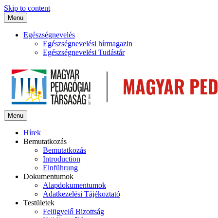
Skip to content
Menu
Egészségnevelés
Egészségnevelési hírmagazin
Egészségnevelési Tudástár
Menu
Hírek
Bemutatkozás
Bemutatkozás
Introduction
Einführung
Dokumentumok
Alapdokumentumok
Adatkezelési Tájékoztató
Testületek
Felügyelő Bizottság