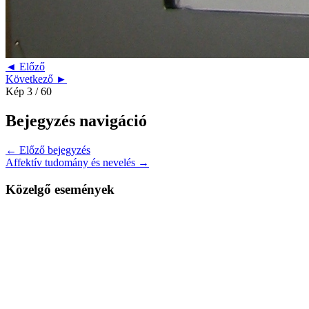
◄ Előző
Következő ►
Kép 3 / 60
Bejegyzés navigáció
← Előző bejegyzés
Affektív tudomány és nevelés →
Közelgő események