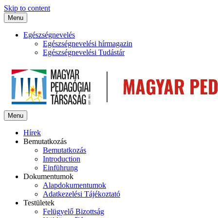
Skip to content
Menu
Egészségnevelés
Egészségnevelési hírmagazin
Egészségnevelési Tudástár
Menu
Hírek
Bemutatkozás
Bemutatkozás
Introduction
Einführung
Dokumentumok
Alapdokumentumok
Adatkezelési Tájékoztató
Testületek
Felügyelő Bizottság