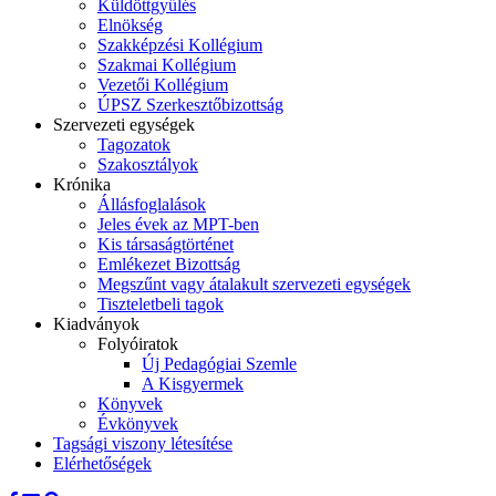
Küldöttgyűlés
Elnökség
Szakképzési Kollégium
Szakmai Kollégium
Vezetői Kollégium
ÚPSZ Szerkesztőbizottság
Szervezeti egységek
Tagozatok
Szakosztályok
Krónika
Állásfoglalások
Jeles évek az MPT-ben
Kis társaságtörténet
Emlékezet Bizottság
Megszűnt vagy átalakult szervezeti egységek
Tiszteletbeli tagok
Kiadványok
Folyóiratok
Új Pedagógiai Szemle
A Kisgyermek
Könyvek
Évkönyvek
Tagsági viszony létesítése
Elérhetőségek