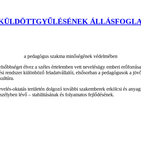
 KÜLDÖTTGYŰLÉSÉNEK ÁLLÁSFOGL
a pedagógus szakma minőségének védelmében
lsőbbséget élvez a széles értelemben vett nevelésügy emberi erőforrása
i rendszer különböző feladatvállalói, elsősorban a pedagógusok a jövő 
kultúra.
nevelés-oktatás területén dolgozó további szakemberek erkölcsi és any
eszélyben lévő – stabilitásának és folyamatos fejlődésének.