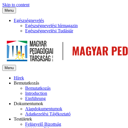
Skip to content
Menu
Egészségnevelés
Egészségnevelési hírmagazin
Egészségnevelési Tudástár
Menu
Hírek
Bemutatkozás
Bemutatkozás
Introduction
Einführung
Dokumentumok
Alapdokumentumok
Adatkezelési Tájékoztató
Testületek
Felügyelő Bizottság