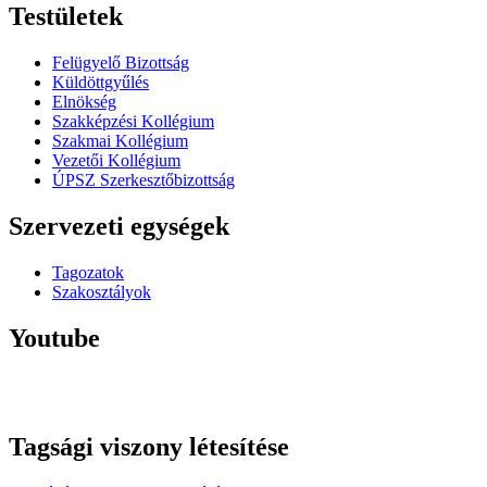
Testületek
Felügyelő Bizottság
Küldöttgyűlés
Elnökség
Szakképzési Kollégium
Szakmai Kollégium
Vezetői Kollégium
ÚPSZ Szerkesztőbizottság
Szervezeti egységek
Tagozatok
Szakosztályok
Youtube
Tagsági viszony létesítése