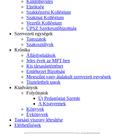
Küldöttgyűlés
Elnökség
Szakképzési Kollégium
Szakmai Kollégium
Vezetői Kollégium
ÚPSZ Szerkesztőbizottság
Szervezeti egységek
Tagozatok
Szakosztályok
Krónika
Állásfoglalások
Jeles évek az MPT-ben
Kis társaságtörténet
Emlékezet Bizottság
Megszűnt vagy átalakult szervezeti egységek
Tiszteletbeli tagok
Kiadványok
Folyóiratok
Új Pedagógiai Szemle
A Kisgyermek
Könyvek
Évkönyvek
Tagsági viszony létesítése
Elérhetőségek