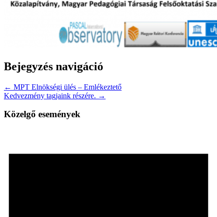
Bejegyzés navigáció
← MPT Elnökségi ülés – Emlékeztető
Kedvezmény tagjaink részére. →
Közelgő események