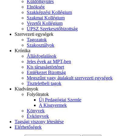
Küldöttgyűlés
Elnökség
Szakképzési Kollégium
Szakmai Kollégium
Vezetői Kollégium
ÚPSZ Szerkesztőbizottság
Szervezeti egységek
Tagozatok
Szakosztályok
Krónika
Állásfoglalások
Jeles évek az MPT-ben
Kis társaságtörténet
Emlékezet Bizottság
Megszűnt vagy átalakult szervezeti egységek
Tiszteletbeli tagok
Kiadványok
Folyóiratok
Új Pedagógiai Szemle
A Kisgyermek
Könyvek
Évkönyvek
Tagsági viszony létesítése
Elérhetőségek