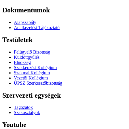
Dokumentumok
Alapszabály
Adatkezelési Tájékoztató
Testületek
Felügyelő Bizottság
Küldöttgyűlés
Elnökség
Szakképzési Kollégium
Szakmai Kollégium
Vezetői Kollégium
ÚPSZ Szerkesztőbizottság
Szervezeti egységek
Tagozatok
Szakosztályok
Youtube