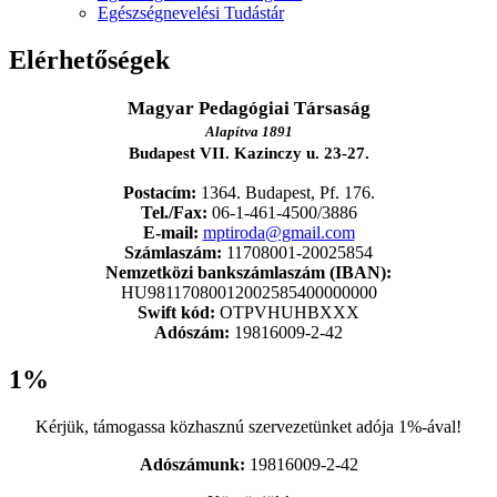
Egészségnevelési Tudástár
Elérhetőségek
Magyar Pedagógiai Társaság
Alapítva 1891
Budapest VII. Kazinczy u. 23-27.
Postacím:
1364. Budapest, Pf. 176.
Tel./Fax:
06-1-461-4500/3886
E-mail:
mptiroda@gmail.com
Számlaszám:
11708001-20025854
Nemzetközi bankszámlaszám (IBAN):
HU98117080012002585400000000
Swift kód:
OTPVHUHBXXX
Adószám:
19816009-2-42
1%
Kérjük, támogassa közhasznú szervezetünket adója 1%-ával!
Adószámunk:
19816009-2-42