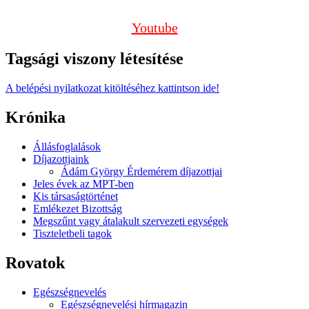
Youtube
Tagsági viszony létesítése
A belépési nyilatkozat kitöltéséhez kattintson ide!
Krónika
Állásfoglalások
Díjazottjaink
Ádám György Érdemérem díjazottjai
Jeles évek az MPT-ben
Kis társaságtörténet
Emlékezet Bizottság
Megszűnt vagy átalakult szervezeti egységek
Tiszteletbeli tagok
Rovatok
Egészségnevelés
Egészségnevelési hírmagazin