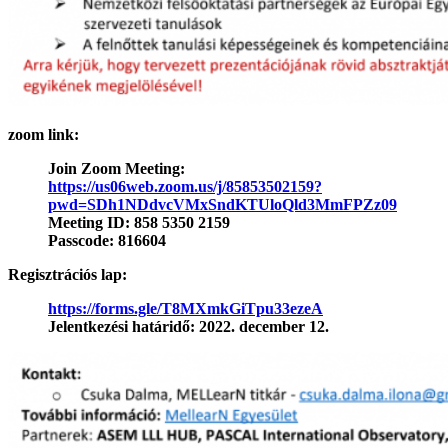
zoom link:
Join Zoom Meeting:
https://us06web.zoom.us/j/85853502159?
pwd=SDh1NDdvcVMxSndKTUloQld3MmFPZz09
Meeting ID: 858 5350 2159
Passcode: 816604
Regisztrációs lap:
https://forms.gle/T8MXmkGiTpu33ezeA
Jelentkezési határidő: 2022. december 12.