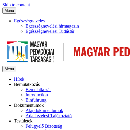
Skip to content
Menu
Egészségnevelés
Egészségnevelési hírmagazin
Egészségnevelési Tudástár
Menu
Hírek
Bemutatkozás
Bemutatkozás
Introduction
Einführung
Dokumentumok
Alapdokumentumok
Adatkezelési Tájékoztató
Testületek
Felügyelő Bizottság