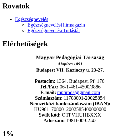
Rovatok
Egészségnevelés
Egészségnevelési hírmagazin
Egészségnevelési Tudástár
Elérhetőségek
Magyar Pedagógiai Társaság
Alapítva 1891
Budapest VII. Kazinczy u. 23-27.
Postacím:
1364. Budapest, Pf. 176.
Tel./Fax:
06-1-461-4500/3886
E-mail:
mptiroda@gmail.com
Számlaszám:
11708001-20025854
Nemzetközi bankszámlaszám (IBAN):
HU98117080012002585400000000
Swift kód:
OTPVHUHBXXX
Adószám:
19816009-2-42
1%