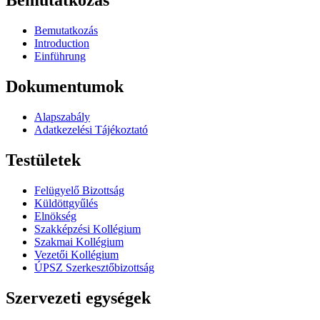
Bemutatkozás
Bemutatkozás
Introduction
Einführung
Dokumentumok
Alapszabály
Adatkezelési Tájékoztató
Testületek
Felügyelő Bizottság
Küldöttgyűlés
Elnökség
Szakképzési Kollégium
Szakmai Kollégium
Vezetői Kollégium
ÚPSZ Szerkesztőbizottság
Szervezeti egységek