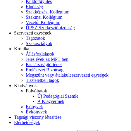
Küldöttgyűlés
Elnökség
Szakképzési Kollégium
Szakmai Kollégium
Vezetői Kollégium
ÚPSZ Szerkesztőbizottság
Szervezeti egységek
Tagozatok
Szakosztályok
Krónika
Állásfoglalások
Jeles évek az MPT-ben
Kis társaságtörténet
Emlékezet Bizottság
Megszűnt vagy átalakult szervezeti egységek
Tiszteletbeli tagok
Kiadványok
Folyóiratok
Új Pedagógiai Szemle
A Kisgyermek
Könyvek
Évkönyvek
Tagsági viszony létesítése
Elérhetőségek