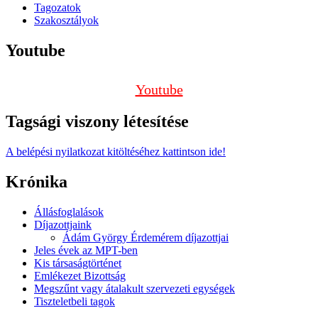
Tagozatok
Szakosztályok
Youtube
Youtube
Tagsági viszony létesítése
A belépési nyilatkozat kitöltéséhez kattintson ide!
Krónika
Állásfoglalások
Díjazottjaink
Ádám György Érdemérem díjazottjai
Jeles évek az MPT-ben
Kis társaságtörténet
Emlékezet Bizottság
Megszűnt vagy átalakult szervezeti egységek
Tiszteletbeli tagok