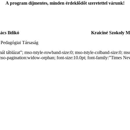
A program díjmentes, minden érdeklődőt szeretettel várunk!
ács Ildikó
Kraiciné Szokoly M
Pedagógiai Társaság
l táblázat”; mso-tstyle-rowband-size:0; mso-tstyle-colband-size:0; ms
so-pagination:widow-orphan; font-size:10.0pt; font-family:”Times N