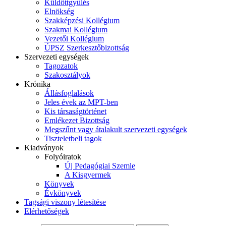
Küldöttgyűlés
Elnökség
Szakképzési Kollégium
Szakmai Kollégium
Vezetői Kollégium
ÚPSZ Szerkesztőbizottság
Szervezeti egységek
Tagozatok
Szakosztályok
Krónika
Állásfoglalások
Jeles évek az MPT-ben
Kis társaságtörténet
Emlékezet Bizottság
Megszűnt vagy átalakult szervezeti egységek
Tiszteletbeli tagok
Kiadványok
Folyóiratok
Új Pedagógiai Szemle
A Kisgyermek
Könyvek
Évkönyvek
Tagsági viszony létesítése
Elérhetőségek