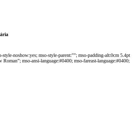
ária
o-style-noshow:yes; mso-style-parent:””; mso-padding-alt:0cm 5.4pt
ew Roman”; mso-ansi-language:#0400; mso-fareast-language:#0400;