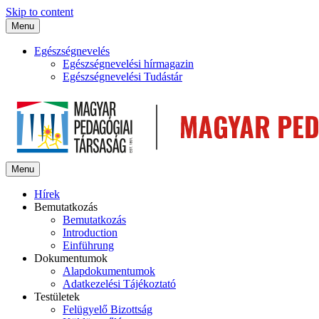
Skip to content
Menu
Egészségnevelés
Egészségnevelési hírmagazin
Egészségnevelési Tudástár
Menu
Hírek
Bemutatkozás
Bemutatkozás
Introduction
Einführung
Dokumentumok
Alapdokumentumok
Adatkezelési Tájékoztató
Testületek
Felügyelő Bizottság