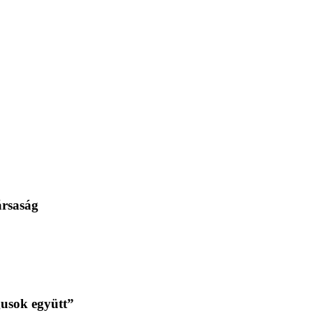
ársaság
gusok együtt”