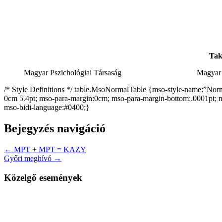
Tak
Magyar Pszichológiai Társaság
Magyar 
/* Style Definitions */ table.MsoNormalTable {mso-style-name:”Normá
0cm 5.4pt; mso-para-margin:0cm; mso-para-margin-bottom:.0001pt; m
mso-bidi-language:#0400;}
Bejegyzés navigáció
← MPT + MPT = KAZY
Győri meghívó →
Közelgő események