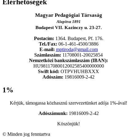
Elérhetőségek
Magyar Pedagógiai Társaság
Alapítva 1891
Budapest VII. Kazinczy u. 23-27.
Postacím:
1364. Budapest, Pf. 176.
Tel./Fax:
06-1-461-4500/3886
E-mail:
mptiroda@gmail.com
Számlaszám:
11708001-20025854
Nemzetközi bankszámlaszám (IBAN):
HU98117080012002585400000000
Swift kód:
OTPVHUHBXXX
Adószám:
19816009-2-42
1%
Kérjük, támogassa közhasznú szervezetünket adója 1%-ával!
Adószámunk:
19816009-2-42
Köszönjük!
© Minden jog fenntartva