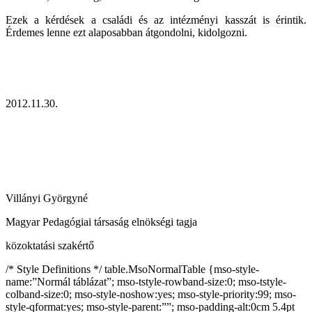
Ezek a kérdések a családi és az intézményi kasszát is érintik.
Érdemes lenne ezt alaposabban átgondolni, kidolgozni.
2012.11.30.
Villányi Györgyné
Magyar Pedagógiai társaság elnökségi tagja
közoktatási szakértő
/* Style Definitions */ table.MsoNormalTable {mso-style-
name:”Normál táblázat”; mso-tstyle-rowband-size:0; mso-tstyle-
colband-size:0; mso-style-noshow:yes; mso-style-priority:99; mso-
style-qformat:yes; mso-style-parent:””; mso-padding-alt:0cm 5.4pt