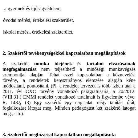
a gyermek és ifjúságvédelem,
óvodai mérési, értékelési szakterület,
iskolai mérési, értékelési szakterület.
2. Szakértői tevékenységekkel kapcsolatban megállapítások
A szakértői
munka idejének és tartalmi elvárásainak
megfogalmazása
nem teljesíthető a minőségi munkavégzés
szempontjai alapján. Tehát ezzel kapcsolatban a köznevelési
törvény, a rendeletek keresztirányos elemzése alapján kéne
módosítani, pontosítani. (Pl. a rendelet tervezet is több ízben utal a
2011. évi CXC törvény vonatkozó paragrafusaira, a 20/2012.
(VIII.31.) EMMI rendelet vonatkozó tartalmait is figyelembe véve:
R. 148.§ (3)
Egy szakértő egy nap alatt négy tanítási órát,
foglalkozást látogat meg. Minden pedagógust két szakértő látogat
meg., stb.).
3. Szakértői megbízással kapcsolatban megállapítások: