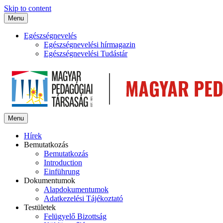
Skip to content
Menu
Egészségnevelés
Egészségnevelési hírmagazin
Egészségnevelési Tudástár
Menu
Hírek
Bemutatkozás
Bemutatkozás
Introduction
Einführung
Dokumentumok
Alapdokumentumok
Adatkezelési Tájékoztató
Testületek
Felügyelő Bizottság