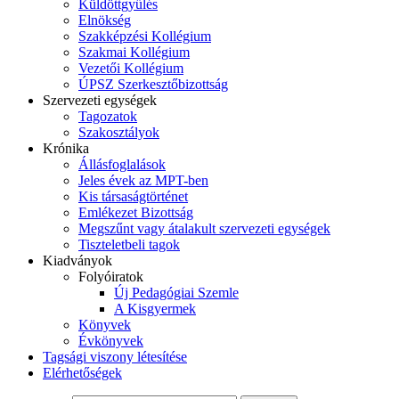
Küldöttgyűlés
Elnökség
Szakképzési Kollégium
Szakmai Kollégium
Vezetői Kollégium
ÚPSZ Szerkesztőbizottság
Szervezeti egységek
Tagozatok
Szakosztályok
Krónika
Állásfoglalások
Jeles évek az MPT-ben
Kis társaságtörténet
Emlékezet Bizottság
Megszűnt vagy átalakult szervezeti egységek
Tiszteletbeli tagok
Kiadványok
Folyóiratok
Új Pedagógiai Szemle
A Kisgyermek
Könyvek
Évkönyvek
Tagsági viszony létesítése
Elérhetőségek