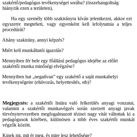
szakértő/pedagógus tevékenységei sorába? (összehangoltság
hiányzik ezen a területen),
Ha egy személy több szakirányra kíván jelentkezni, akkor ezt
egyszerre megteheti, vagy egyenként kell lefolytatnia a teljes
procedúrát?
Ahány szakirány, annyi képzés?
Miért kell munkáltatói igazolás?
Mennyiben fér bele egy főállású pedagógus idejébe az előírt
szakértői munka minőségi elvégzése?
Mennyiben hat „negatívan” egy szakértő a saját munkahelyi
tevékenységeire (eltávozás, helyettesítés, stb)?
Megjegyzés:
a szakértői listára való felkerülés anyagi vonzatai,
valamint a szakértői munkavégzés során szerzett anyagi javak
törvénytervezetben megfogalmazott tézisei nagy vitát váltottak ki a
pedagógusok körében, különösen a több éves szakértői munkát
végzők között.
Kinek mi, mit ér meg, és mire lesz lehetősége?