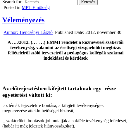
Search for:
Posted in
MPT Elnökség
Véleményezés
Author:
Trencsényi László
Published Date:
2012. november 30.
A …./2012. (…
…) EMMI rendelet a köznevelési szakértői
tevékenység, valamint az érettségi vizsgaelnöki megbízás
feltételeiről
szóló tervezetről a pedagógus kollégák szakmai
indoklásai és kérdések
Az előterjesztésben kifejtett tartalmak egy
része
egyetértést váltott ki:
az témák fejezetekre bontása, a kifejtett tevékenységek
megnevezése áttekinthetőséget biztosít,
, szakterületi bontások jól mutatják a sokféle tevékenység lefedését,
(habár itt még jeleztek hiányosságokat),