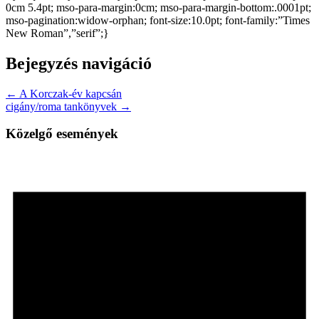
0cm 5.4pt; mso-para-margin:0cm; mso-para-margin-bottom:.0001pt;
mso-pagination:widow-orphan; font-size:10.0pt; font-family:”Times
New Roman”,”serif”;}
Bejegyzés navigáció
← A Korczak-év kapcsán
cigány/roma tankönyvek →
Közelgő események