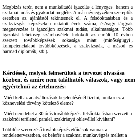
Megbízás terén nem a munkáltatói igazolás a lényeges, hanem a
szakmai tudás és gyakorlat megléte. A már névjegyzéken szereplők
esetében az ajánlástól tekintsenek el. A felsőoktatásban és a
szakvizsgás képzéseken oktatott évek száma, és/vagy tárgyak
megnevezése is igazoljon szakmai tudást, alkalmasságot. Több
igazolási lehetőség számbavétele indokolt az elmúlt 10 évben
szerzett továbbképzések sokasága miatt (minőségügyi-,
kompetencialapú továbbképzések, a szakvizsgák, a másod és
harmad diplomák, stb.).
Kérdések, melyek felmerültek a tervezet olvasása
közben, és amire nem találhatók válaszok, vagy nem
egyértelmű az értelmezés:
Miért kell az adatváltozások bejelentésénél fizetni, amikor ez a
köznevelési törvény kötelező eleme?
Miért nem lehet a 30 órás továbbképzést felsőoktatásban szerzett a
szakértői területtel paralel, szakirányú oklevéllel kiváltani?
Többféle szervezésű továbbképzés előírások vannak a
rendelettervezetben, ez belefér a szakmai munkavégzés mellett a