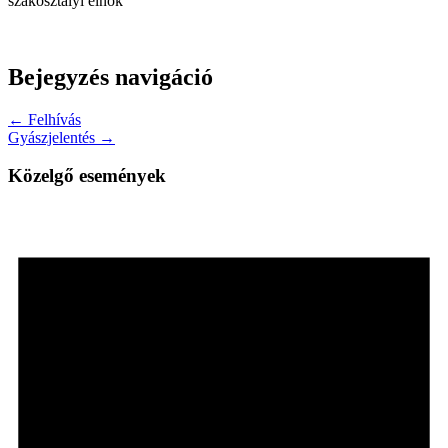
szakosztályi elnök
Bejegyzés navigáció
← Felhívás
Gyászjelentés →
Közelgő események