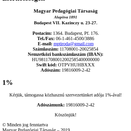
Magyar Pedagógiai Társaság
Alapítva 1891
Budapest VII. Kazinczy u. 23-27.
Postacím:
1364. Budapest, Pf. 176.
Tel./Fax:
06-1-461-4500/3886
E-mail:
mptiroda@gmail.com
Számlaszám:
11708001-20025854
Nemzetközi bankszámlaszám (IBAN):
HU98117080012002585400000000
Swift kód:
OTPVHUHBXXX
Adószám:
19816009-2-42
1%
Kérjük, támogassa közhasznú szervezetünket adója 1%-ával!
Adószámunk:
19816009-2-42
Köszönjük!
© Minden jog fenntartva
Magyar Pedagógiai Társaság – 2019