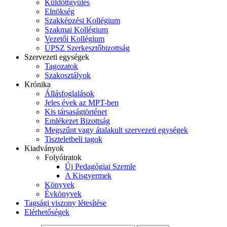
Küldöttgyűlés
Elnökség
Szakképzési Kollégium
Szakmai Kollégium
Vezetői Kollégium
ÚPSZ Szerkesztőbizottság
Szervezeti egységek
Tagozatok
Szakosztályok
Krónika
Állásfoglalások
Jeles évek az MPT-ben
Kis társaságtörténet
Emlékezet Bizottság
Megszűnt vagy átalakult szervezeti egységek
Tiszteletbeli tagok
Kiadványok
Folyóiratok
Új Pedagógiai Szemle
A Kisgyermek
Könyvek
Évkönyvek
Tagsági viszony létesítése
Elérhetőségek