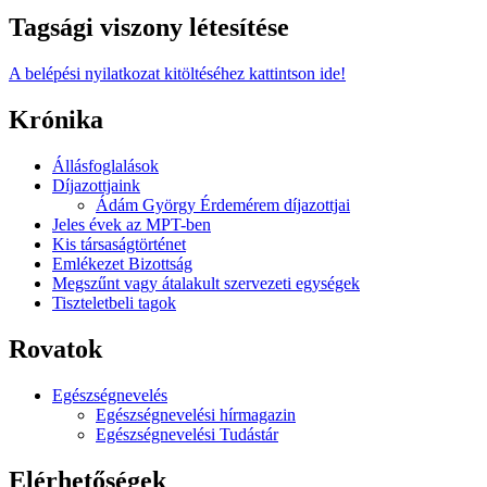
Tagsági viszony létesítése
A belépési nyilatkozat kitöltéséhez kattintson ide!
Krónika
Állásfoglalások
Díjazottjaink
Ádám György Érdemérem díjazottjai
Jeles évek az MPT-ben
Kis társaságtörténet
Emlékezet Bizottság
Megszűnt vagy átalakult szervezeti egységek
Tiszteletbeli tagok
Rovatok
Egészségnevelés
Egészségnevelési hírmagazin
Egészségnevelési Tudástár
Elérhetőségek