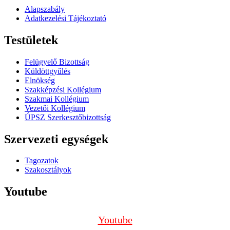
Alapszabály
Adatkezelési Tájékoztató
Testületek
Felügyelő Bizottság
Küldöttgyűlés
Elnökség
Szakképzési Kollégium
Szakmai Kollégium
Vezetői Kollégium
ÚPSZ Szerkesztőbizottság
Szervezeti egységek
Tagozatok
Szakosztályok
Youtube
Youtube