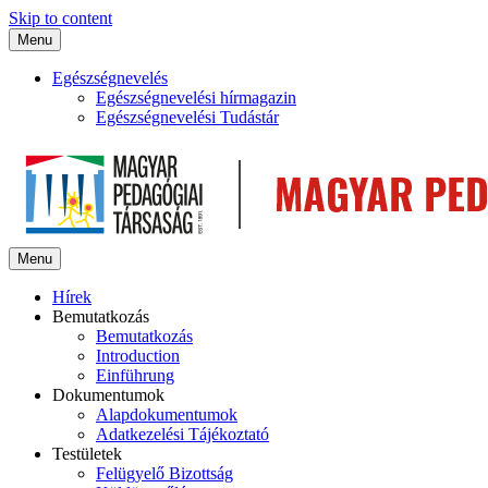
Skip to content
Menu
Egészségnevelés
Egészségnevelési hírmagazin
Egészségnevelési Tudástár
Menu
Hírek
Bemutatkozás
Bemutatkozás
Introduction
Einführung
Dokumentumok
Alapdokumentumok
Adatkezelési Tájékoztató
Testületek
Felügyelő Bizottság