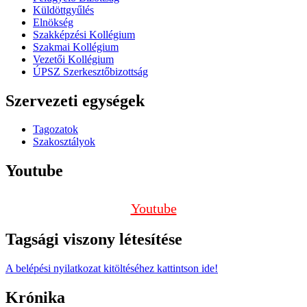
Küldöttgyűlés
Elnökség
Szakképzési Kollégium
Szakmai Kollégium
Vezetői Kollégium
ÚPSZ Szerkesztőbizottság
Szervezeti egységek
Tagozatok
Szakosztályok
Youtube
Youtube
Tagsági viszony létesítése
A belépési nyilatkozat kitöltéséhez kattintson ide!
Krónika