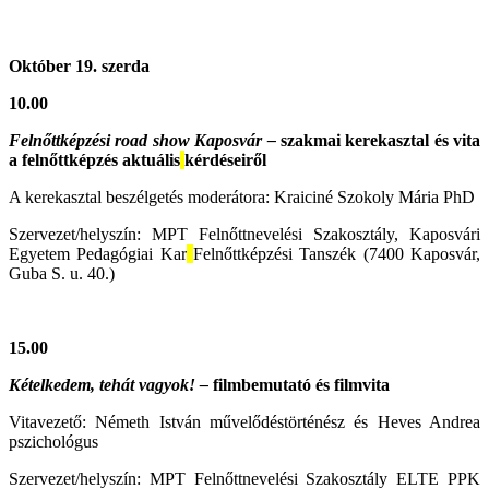
Október 19. szerda
10.00
Felnőttképzési road show Kaposvár –
szakmai kerekasztal és vita
a felnőttképzés aktuális
kérdéseiről
A kerekasztal beszélgetés moderátora: Kraiciné Szokoly Mária PhD
Szervezet/helyszín: MPT Felnőttnevelési Szakosztály, Kaposvári
Egyetem Pedagógiai Kar
Felnőttképzési Tanszék (7400 Kaposvár,
Guba S. u. 40.)
15.00
Kételkedem, tehát vagyok! –
filmbemutató és filmvita
Vitavezető: Németh István művelődéstörténész és Heves Andrea
pszichológus
Szervezet/helyszín: MPT Felnőttnevelési Szakosztály ELTE PPK