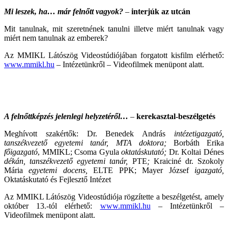
Mi leszek, ha… már felnőtt vagyok?
–
interjúk az utcán
Mit tanulnak, mit szeretnének tanulni illetve miért tanulnak vagy
miért nem tanulnak az emberek?
Az MMIKL Látószög Videostúdiójában forgatott kisfilm elérhető:
www.mmikl.hu
– Intézetünkről – Videofilmek menüpont alatt.
A felnőttképzés jelenlegi helyzetéről…
–
kerekasztal-beszélgetés
Meghívott szakértők: Dr. Benedek András
intézetigazgató,
tanszékvezető egyetemi tanár, MTA doktora;
Borbáth Erika
főigazgató
, MMIKL;
Csoma Gyula
oktatáskutató;
Dr. Koltai Dénes
dékán, tanszékvezető egyetemi tanár,
PTE
;
Kraiciné dr. Szokoly
Mária
egyetemi docens,
ELTE PPK; Mayer József
igazgató,
Oktatáskutató és Fejlesztő Intézet
Az MMIKL Látószög Videostúdiója rögzítette a beszélgetést, amely
október 13.-tól elérhető:
www.mmikl.hu
– Intézetünkről –
Videofilmek menüpont alatt.