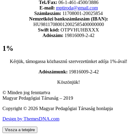
Tel./Fax:
06-1-461-4500/3886
E-mail:
mptiroda@gmail.com
Számlaszám:
11708001-20025854
Nemzetközi bankszámlaszám (IBAN):
HU98117080012002585400000000
Swift kód:
OTPVHUHBXXX
Adószám:
19816009-2-42
1%
Kérjük, támogassa közhasznú szervezetünket adója 1%-ával!
Adószámunk:
19816009-2-42
Köszönjük!
© Minden jog fenntartva
Magyar Pedagógiai Társaság – 2019
Copyright © 2026 Magyar Pedagógiai Társaság honlapja
Design by ThemesDNA.com
Vissza a tetejére