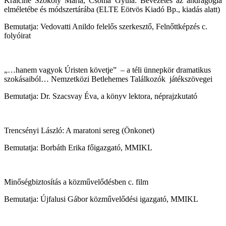
Kraiciné Szokoly Mária, Csoma Gyula: Bevezetés az andragógia
elméletébe és módszertárába (ELTE Eötvös Kiadó Bp., kiadás alatt)
Bemutatja: Vedovatti Anildo felelős szerkesztő, Felnőttképzés c.
folyóirat
„…hanem vagyok Úristen követje”
– a téli ünnepkör dramatikus
szokásaiból… Nemzetközi Betlehemes Találkozók
játékszövegei
Bemutatja: Dr. Szacsvay Éva, a könyv lektora, néprajzkutató
Trencsényi László: A maratoni sereg (Önkonet)
Bemutatja: Borbáth Erika főigazgató, MMIKL
Minőségbiztosítás a közművelődésben c. film
Bemutatja: Újfalusi Gábor közművelődési igazgató, MMIKL