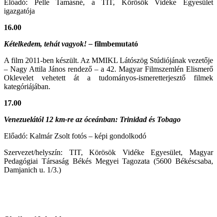
Előadó: Pelle Tamásné, a TIT, Körösök Vidéke Egyesület
igazgatója
16.00
Kételkedem, tehát vagyok! –
filmbemutató
A film 2011-ben készült. Az MMIKL Látószög Stúdiójának vezetője
– Nagy Attila János rendező – a 42. Magyar Filmszemlén Elismerő
Oklevelet vehetett át a tudományos-ismeretterjesztő filmek
kategóriájában.
17.00
Venezuelától 12 km-re az óceánban: Trinidad és Tobago
Előadó: Kalmár Zsolt fotós – képi gondolkodó
Szervezet/helyszín: TIT, Körösök Vidéke Egyesület, Magyar
Pedagógiai Társaság Békés Megyei Tagozata (5600 Békéscsaba,
Damjanich u. 1/3.)