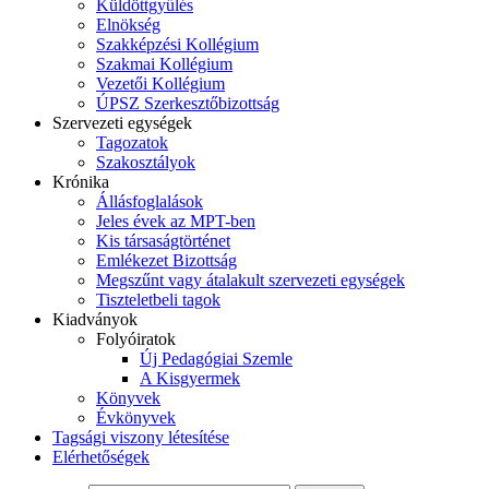
Küldöttgyűlés
Elnökség
Szakképzési Kollégium
Szakmai Kollégium
Vezetői Kollégium
ÚPSZ Szerkesztőbizottság
Szervezeti egységek
Tagozatok
Szakosztályok
Krónika
Állásfoglalások
Jeles évek az MPT-ben
Kis társaságtörténet
Emlékezet Bizottság
Megszűnt vagy átalakult szervezeti egységek
Tiszteletbeli tagok
Kiadványok
Folyóiratok
Új Pedagógiai Szemle
A Kisgyermek
Könyvek
Évkönyvek
Tagsági viszony létesítése
Elérhetőségek