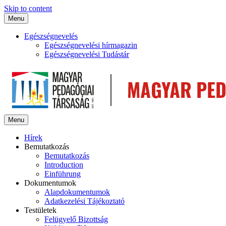
Skip to content
Menu
Egészségnevelés
Egészségnevelési hírmagazin
Egészségnevelési Tudástár
Menu
Hírek
Bemutatkozás
Bemutatkozás
Introduction
Einführung
Dokumentumok
Alapdokumentumok
Adatkezelési Tájékoztató
Testületek
Felügyelő Bizottság