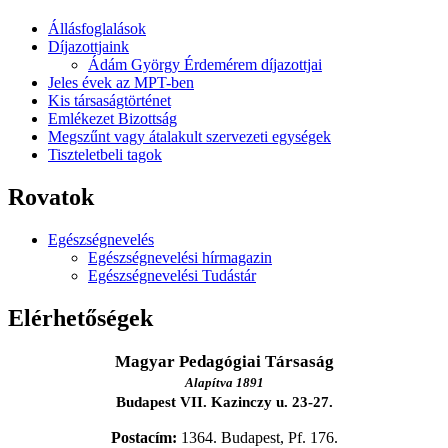
Állásfoglalások
Díjazottjaink
Ádám György Érdemérem díjazottjai
Jeles évek az MPT-ben
Kis társaságtörténet
Emlékezet Bizottság
Megszűnt vagy átalakult szervezeti egységek
Tiszteletbeli tagok
Rovatok
Egészségnevelés
Egészségnevelési hírmagazin
Egészségnevelési Tudástár
Elérhetőségek
Magyar Pedagógiai Társaság
Alapítva 1891
Budapest VII. Kazinczy u. 23-27.
Postacím:
1364. Budapest, Pf. 176.