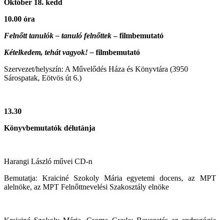
Október 18. kedd
10.00 óra
Felnőtt tanulók – tanuló felnőttek
– filmbemutató
Kételkedem, tehát vagyok! –
filmbemutató
Szervezet/helyszín: A Művelődés Háza és Könyvtára (3950
Sárospatak, Eötvös út 6.)
13.30
Könyvbemutatók délutánja
Harangi László művei CD-n
Bemutatja: Kraiciné Szokoly Mária egyetemi docens, az MPT
alelnöke, az MPT Felnőttnevelési Szakosztály elnöke