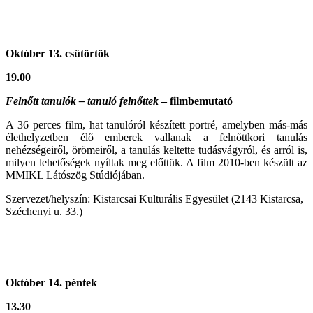
Október 13.
csütörtök
19.00
Felnőtt tanulók – tanuló felnőttek
– filmbemutató
A 36 perces film, hat tanulóról készített portré, amelyben más-más
élethelyzetben élő emberek vallanak a felnőttkori tanulás
nehézségeiről, örömeiről, a tanulás keltette tudásvágyról, és arról is,
milyen lehetőségek nyíltak meg előttük. A film 2010-ben készült az
MMIKL Látószög Stúdiójában.
Szervezet/helyszín: Kistarcsai Kulturális Egyesület (2143 Kistarcsa,
Széchenyi u. 33.)
Október 14. péntek
13.30