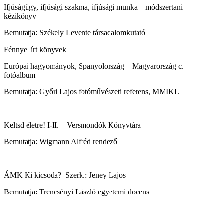
Ifjúságügy, ifjúsági szakma, ifjúsági munka – módszertani
kézikönyv
Bemutatja:
Székely Levente társadalomkutató
Fénnyel írt könyvek
Európai hagyományok, Spanyolország – Magyarország c.
fotóalbum
Bemutatja:
Győri Lajos
fotóművészeti referens, MMIKL
Keltsd életre! I-II. – Versmondók Könyvtára
Bemutatja: Wigmann Alfréd rendező
ÁMK Ki kicsoda?
Szerk.: Jeney Lajos
Bemutatja: Trencsényi László egyetemi docens