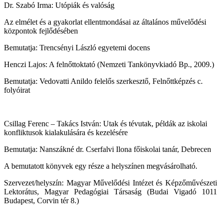
Dr. Szabó Irma: Utópiák és valóság
Az elmélet és a gyakorlat ellentmondásai az általános művelődési
központok fejlődésében
Bemutatja: Trencsényi László egyetemi docens
Henczi Lajos: A felnőttoktató (Nemzeti Tankönyvkiadó Bp., 2009.)
Bemutatja: Vedovatti Anildo felelős szerkesztő, Felnőttképzés c.
folyóirat
Csillag Ferenc – Takács István: Utak és tévutak, példák az iskolai
konfliktusok kialakulására és kezelésére
Bemutatja:
Nanszákné dr. Cserfalvi Ilona főiskolai tanár, Debrecen
A bemutatott könyvek egy része a helyszínen megvásárolható.
Szervezet/helyszín: Magyar Művelődési Intézet és Képzőművészeti
Lektorátus, Magyar Pedagógiai Társaság (Budai Vigadó 1011
Budapest, Corvin tér 8.)