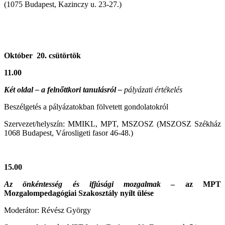
(1075 Budapest, Kazinczy u. 23-27.)
Október 20. csütörtök
11.00
Két oldal – a felnőttkori tanulásról –
pályázati értékelés
Beszélgetés a pályázatokban fölvetett gondolatokról
Szervezet/helyszín: MMIKL, MPT, MSZOSZ (MSZOSZ Székház
1068 Budapest, Városligeti fasor 46-48.)
15.00
Az önkéntesség és ifjúsági mozgalmak
– az MPT
Mozgalompedagógiai Szakosztály nyílt ülése
Moderátor: Révész György