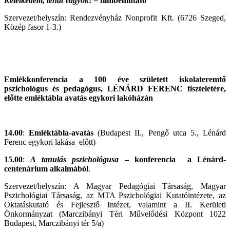
Kételkedem, tehát vagyok! –
filmbemutató
Szervezet/helyszín: Rendezvényház Nonprofit Kft. (6726 Szeged,
Közép fasor 1-3.)
Emlékkonferencia a 100 éve született iskolateremtő
pszichológus és pedagógus,
LÉNÁRD FERENC
tiszteletére,
előtte emléktábla
avatás egykori lakóházán
14.00
:
Emléktábla-avatás
(Budapest II., Pengő utca 5., Lénárd
Ferenc egykori lakása előtt)
15.00
:
A tanulás pszichológusa
– konferencia
a Lénárd-
centenárium alkalmából
.
Szervezet/helyszín: A Magyar Pedagógiai Társaság, Magyar
Pszichológiai Társaság, az MTA Pszichológiai Kutatóintézete, az
Oktatáskutató és Fejlesztő Intézet, valamint a II. Kerületi
Önkormányzat (Marczibányi Téri Művelődési Központ
1022
Budapest, Marczibányi tér 5/a)