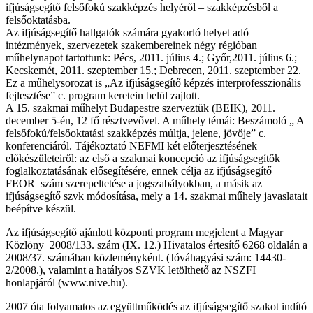
ifjúságsegítő felsőfokú szakképzés helyéről – szakképzésből a
felsőoktatásba.
Az ifjúságsegítő hallgatók számára gyakorló helyet adó
intézmények, szervezetek szakembereinek négy régióban
műhelynapot tartottunk: Pécs, 2011. július 4.; Győr,2011. július 6.;
Kecskemét, 2011. szeptember 15.; Debrecen, 2011. szeptember 22.
Ez a műhelysorozat is „Az ifjúságsegítő képzés interprofesszionális
fejlesztése” c. program keretein belül zajlott.
A 15. szakmai műhelyt Budapestre szerveztük (BEIK), 2011.
december 5-én, 12 fő résztvevővel. A műhely témái: Beszámoló „ A
felsőfokú/felsőoktatási szakképzés múltja, jelene, jövője” c.
konferenciáról. Tájékoztató NEFMI két előterjesztésének
előkészületeiről: az első a szakmai koncepció az ifjúságsegítők
foglalkoztatásának elősegítésére, ennek célja az ifjúságsegítő
FEOR szám szerepeltetése a jogszabályokban, a másik az
ifjúságsegítő szvk módosítása, mely a 14. szakmai műhely javaslatait
beépítve készül.
Az ifjúságsegítő ajánlott központi program megjelent a Magyar
Közlöny 2008/133. szám (IX. 12.) Hivatalos értesítő 6268 oldalán a
2008/37. számában közleményként. (Jóváhagyási szám: 14430-
2/2008.), valamint a hatályos SZVK letölthető az NSZFI
honlapjáról (www.nive.hu).
2007 óta folyamatos az együttműködés az ifjúságsegítő szakot indító