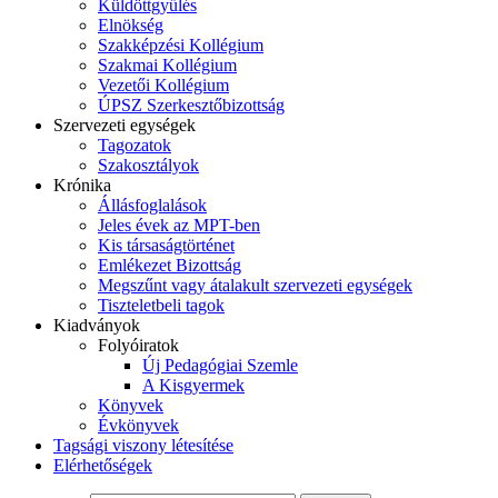
Küldöttgyűlés
Elnökség
Szakképzési Kollégium
Szakmai Kollégium
Vezetői Kollégium
ÚPSZ Szerkesztőbizottság
Szervezeti egységek
Tagozatok
Szakosztályok
Krónika
Állásfoglalások
Jeles évek az MPT-ben
Kis társaságtörténet
Emlékezet Bizottság
Megszűnt vagy átalakult szervezeti egységek
Tiszteletbeli tagok
Kiadványok
Folyóiratok
Új Pedagógiai Szemle
A Kisgyermek
Könyvek
Évkönyvek
Tagsági viszony létesítése
Elérhetőségek