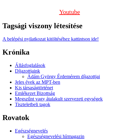
Youtube
Tagsági viszony létesítése
A belépési nyilatkozat kitöltéséhez kattintson ide!
Krónika
Állásfoglalások
Díjazottjaink
Ádám György Érdemérem díjazottjai
Jeles évek az MPT-ben
Kis társaságtörténet
Emlékezet Bizottság
Megszűnt vagy átalakult szervezeti egységek
Tiszteletbeli tagok
Rovatok
Egészségnevelés
Egészségnevelési hírmagazin