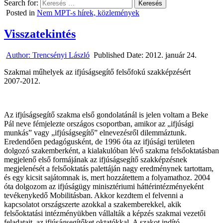
Search for:
Posted in
Nem MPT-s hírek, közlemények
Visszatekintés
Author:
Trencsényi László
Published Date:
2012. január 24.
Szakmai műhelyek az ifjúságsegítő felsőfokú szakképzésért
2007-2012.
Az ifjúságsegítő szakma első gondolatánál is jelen voltam a Beke
Pál neve fémjelezte országos csoportban, amikor az „ifjúsági
munkás” vagy „ifjúságsegítő” elnevezésről dilemmáztunk.
Eredendően pedagógusként, de 1996 óta az ifjúsági területen
dolgozó szakemberként, a kialakulóban lévő szakma felsőoktatásban
megjelenő első formájának az ifjúságsegítő szakképzésnek
megjelenését a felsőoktatás palettáján nagy eredménynek tartottam,
és egy kicsit sajátomnak is, mert hozzátettem a folyamathoz. 2004
óta dolgozom az ifjúságügy minisztériumi háttérintézményeként
tevékenykedő Mobilitásban. Akkor kezdtem el felvenni a
kapcsolatot országszerte azokkal a szakemberekkel, akik
felsőoktatási intézményükben vállalták a képzés szakmai vezetői
feladatait, az ifjúságsegítőket oktatókkal. A szakot indító