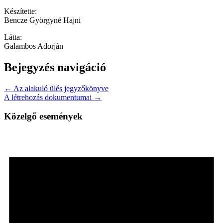
Készítette:
Bencze Györgyné Hajni
Látta:
Galambos Adorján
Bejegyzés navigáció
← Az alakuló ülés jegyzőkönyve
A létrehozás dokumentumai →
Közelgő események