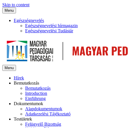
Skip to content
Menu
Egészségnevelés
Egészségnevelési hírmagazin
Egészségnevelési Tudástár
Menu
Hírek
Bemutatkozás
Bemutatkozás
Introduction
Einführung
Dokumentumok
Alapdokumentumok
Adatkezelési Tájékoztató
Testületek
Felügyelő Bizottság