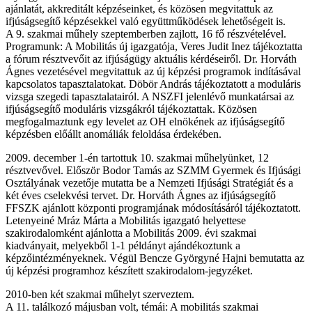
ajánlatát, akkreditált képzéseinket, és közösen megvitattuk az
ifjúságsegítő képzésekkel való együttműködések lehetőségeit is.
A 9. szakmai műhely szeptemberben zajlott, 16 fő részvételével.
Programunk: A Mobilitás új igazgatója, Veres Judit Inez tájékoztatta
a fórum résztvevőit az ifjúságügy aktuális kérdéseiről. Dr. Horváth
Ágnes vezetésével megvitattuk az új képzési programok indításával
kapcsolatos tapasztalatokat. Döbör András tájékoztatott a moduláris
vizsga szegedi tapasztalatairól. A NSZFI jelenlévő munkatársai az
ifjúságsegítő moduláris vizsgákról tájékoztattak. Közösen
megfogalmaztunk egy levelet az OH elnökének az ifjúságsegítő
képzésben előállt anomáliák feloldása érdekében.
2009. december 1-én tartottuk 10. szakmai műhelyünket, 12
résztvevővel. Először Bodor Tamás az SZMM Gyermek és Ifjúsági
Osztályának vezetője mutatta be a Nemzeti Ifjúsági Stratégiát és a
két éves cselekvési tervet. Dr. Horváth Ágnes az ifjúságsegítő
FFSZK ajánlott központi programjának módosításáról tájékoztatott.
Letenyeiné Mráz Márta a Mobilitás igazgató helyettese
szakirodalomként ajánlotta a Mobilitás 2009. évi szakmai
kiadványait, melyekből 1-1 példányt ajándékoztunk a
képzőintézményeknek. Végül Bencze Györgyné Hajni bemutatta az
új képzési programhoz készített szakirodalom-jegyzéket.
2010-ben két szakmai műhelyt szerveztem.
A 11. találkozó májusban volt, témái: A mobilitás szakmai