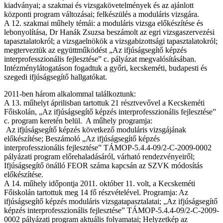
kiadványai; a szakmai és vizsgakövetelmények és az ajánlott
központi program változásai; felkészülés a moduláris vizsgára.
A 12. szakmai műhely témái: a moduláris vizsga előkészítése és
lebonyolítása, Dr Hanák Zsuzsa beszámolt az egri vizsgaszervezési
tapasztalatokról; a vizsgaelnökök a vizsgabizottsági tapasztalatokról;
megterveztük az együttműködést „Az ifjúságsegítő képzés
interprofesszionális fejlesztése” c. pályázat megvalósításában.
Intézménylátogatáson fogadtuk a győri, kecskeméti, budapesti és
szegedi ifjúságsegítő hallgatókat.
2011-ben három alkalommal találkoztunk:
A 13. műhelyt áprilisban tartottuk 21 résztvevővel a Kecskeméti
Főiskolán, „Az ifjúságsegítő képzés interprofesszionális fejlesztése”
c. program keretén belül. A műhely programja:
Az ifjúságsegítő képzés következő moduláris vizsgájának
előkészítése; Beszámoló „Az ifjúságsegítő képzés
interprofesszionális fejlesztése” TÁMOP-5.4.4-09/2-C-2009-0002
pályázati program előrehaladásáról, várható rendezvényeiről;
Ifjúságsegítő önálló FEOR száma kapcsán az SZVK módosítás
előkészítése.
A 14. műhely időpontja 2011. október 11. volt, a Kecskeméti
Főiskolán tartottuk meg 14 fő részvételével. Programja: Az
ifjúságsegítő képzés moduláris vizsgatapasztalatai; „Az ifjúságsegítő
képzés interprofesszionális fejlesztése” TÁMOP-5.4.4-09/2-C-2009-
0002 pályázati program aktuális folyamatai; Helyzetkép az