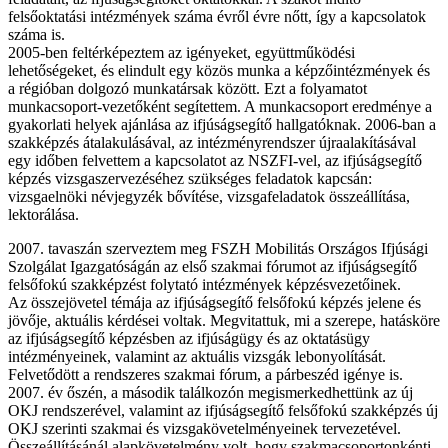
felsőoktatási intézmények száma évről évre nőtt, így a kapcsolatok
száma is.
2005-ben feltérképeztem az igényeket, együttműködési
lehetőségeket, és elindult egy közös munka a képzőintézmények és
a régióban dolgozó munkatársak között. Ezt a folyamatot
munkacsoport-vezetőként segítettem. A munkacsoport eredménye a
gyakorlati helyek ajánlása az ifjúságsegítő hallgatóknak. 2006-ban a
szakképzés átalakulásával, az intézményrendszer újraalakításával
egy időben felvettem a kapcsolatot az NSZFI-vel, az ifjúságsegítő
képzés vizsgaszervezéséhez szükséges feladatok kapcsán:
vizsgaelnöki névjegyzék bővítése, vizsgafeladatok összeállítása,
lektorálása.
2007. tavaszán szerveztem meg FSZH Mobilitás Országos Ifjúsági
Szolgálat Igazgatóságán az első szakmai fórumot az ifjúságsegítő
felsőfokú szakképzést folytató intézmények képzésvezetőinek.
Az összejövetel témája az ifjúságsegítő felsőfokú képzés jelene és
jövője, aktuális kérdései voltak. Megvitattuk, mi a szerepe, hatásköre
az ifjúságsegítő képzésben az ifjúságügy és az oktatásügy
intézményeinek, valamint az aktuális vizsgák lebonyolítását.
Felvetődött a rendszeres szakmai fórum, a párbeszéd igénye is.
2007. év őszén, a második találkozón megismerkedhettünk az új
OKJ rendszerével, valamint az ifjúságsegítő felsőfokú szakképzés új
OKJ szerinti szakmai és vizsgakövetelményeinek tervezetével.
Összeállításánál alapkövetelmény volt, hogy szakmacsoportonkénti