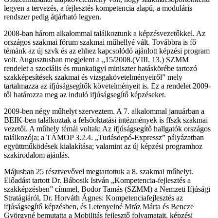
legyen a tervezés, a fejlesztés kompetencia alapú, a moduláris
rendszer pedig átjárható legyen.
2008-ban három alkalommal találkoztunk a képzésvezetőkkel. Az
országos szakmai fórum szakmai műhellyé vált. Továbbra is fő
témánk az új szvk és az ehhez kapcsolódó ajánlott képzési program
volt. Augusztusban megjelent a „15/2008.(VIII. 13.) SZMM
rendelet a szociális és munkaügyi miniszter hatáskörébe tartozó
szakképesítések szakmai és vizsgakövetelményeiről” mely
tartalmazza az ifjúságsegítők követelményeit is. Ez a rendelet 2009-
től határozza meg az induló ifjúságsegítő képzéseket.
2009-ben négy műhelyt szerveztem. A 7. alkalommal januárban a
BEIK-ben találkoztak a felsőoktatási intézmények is ffszk szakmai
vezetői. A műhely témái voltak: Az ifjúságsegítő hallgatók országos
találkozója; a TÁMOP 3.2.4. „Tudásdepó-Expressz” pályázatban
együttműködések kialakítása; valamint az új képzési programhoz
szakirodalom ajánlás.
Májusban 25 résztvevővel megtartottuk a 8. szakmai műhelyt.
Előadást tartott Dr. Bábosik István „Kompetencia-fejlesztés a
szakképzésben” címmel, Bodor Tamás (SZMM) a Nemzeti Ifjúsági
Stratágiáról, Dr. Horváth Ágnes: Kompetenciafejlesztés az
ifjúságsegítő képzésben, és Letenyeiné Mráz Márta és Bencze
Györgyné bemutatta a Mobilitás fejlesztő folyamatait, képzési