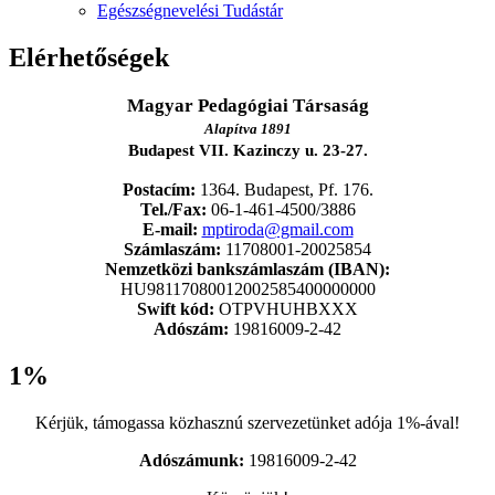
Egészségnevelési Tudástár
Elérhetőségek
Magyar Pedagógiai Társaság
Alapítva 1891
Budapest VII. Kazinczy u. 23-27.
Postacím:
1364. Budapest, Pf. 176.
Tel./Fax:
06-1-461-4500/3886
E-mail:
mptiroda@gmail.com
Számlaszám:
11708001-20025854
Nemzetközi bankszámlaszám (IBAN):
HU98117080012002585400000000
Swift kód:
OTPVHUHBXXX
Adószám:
19816009-2-42
1%
Kérjük, támogassa közhasznú szervezetünket adója 1%-ával!
Adószámunk:
19816009-2-42