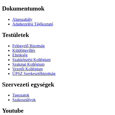
Dokumentumok
Alapszabály
Adatkezelési Tájékoztató
Testületek
Felügyelő Bizottság
Küldöttgyűlés
Elnökség
Szakképzési Kollégium
Szakmai Kollégium
Vezetői Kollégium
ÚPSZ Szerkesztőbizottság
Szervezeti egységek
Tagozatok
Szakosztályok
Youtube