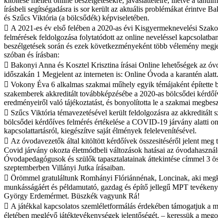
kitöltése mellett online beszélgetésekre, javaslattételre, illetve a tanul
írásbeli segítségadásra is sor került az aktuális problémákat érintve 
és Szűcs Viktória (a bölcsődék) képviseletében.
 A 2021-es év első felében a 2020-as évi Kisgyermeknevelési Szakoszt
felmérések feldolgozása folytatódott az online neveléssel kapcsolatba
beszélgetések során és ezek következményeként több vélemény megjel
szóban és írásban:
 Bakonyi Anna és Kosztel Krisztina írásai Online lehetőségek az óv
időszakán 1 Megjelent az interneten is: Online Óvoda a karantén alatt
 Vokony Éva 6 alkalmas szakmai műhely egyik témájaként építette b
szakemberek akkreditált továbbképzésébe a 2020-as bölcsődei kérdőí
eredményeiről való tájékoztatást, és bonyolította le a szakmai megbesz
 Szűcs Viktória témavezetésével került feldolgozásra az akkreditált
bölcsődei kérdőíves felmérés értékelése a COVID-19 járvány alatti on
kapcsolattartásról, kiegészítve saját élmények felelevenítésével.
 Az óvodavezetők által kitöltött kérdőívek összesitéséről jelent meg
Covid járvány okozta életmódbeli változások hatásai az óvodahasznál
Óvodapedagógusok és szülők tapasztalatainak áttekintése címmel 3 ös
szeptemberben Villányi Jutka írásaiban.
 Örömmel gratuláltunk Romhányi Flóriánnénak, Loncinak, aki megk
munkásságáért és példamutató, gazdag és építő jellegű MPT tevéken
György Erdemérmet. Büszkék vagyunk Rá!
 A játékkal kapcsolatos szemléletformálás érdekében támogatjuk a m
életében meglévő játéktevékenységek jelentőségét, – keressük a meg