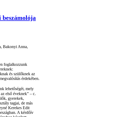
i beszámolója
na, Bakonyi Anna,
en foglalkozzunk
ereknek:
knak és szülőknek az
 megvalósítás érdekében.
k lehetőségét, mely
az első éveknek” – c.
ülők, gyerekek,
tály tagjai, de más
zyné Kerekes Edit
 országban. A kérdőív