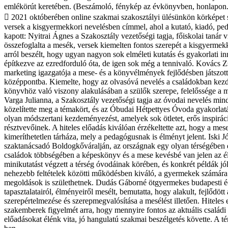
emlékörút keretében. (Beszámoló, fénykép az évkönyvben, honlapon.
 2021 októberében online szakmai szakosztályi ülésünkön körképet
versek a kisgyermekkori nevelésben címmel, ahol a kutató, kiadó, ped
kapott: Nyitrai Ágnes a Szakosztály vezetőségi tagja, főiskolai tanár v
összefoglalta a mesék, versek kiemelten fontos szerepét a kisgyermek
arról beszélt, hogy ugyan nagyon sok elméleti kutatás és gyakorlati in
építkezve az ezredforduló óta, de igen sok még a tennivaló. Kovács 
marketing igazgatója a mese- és a könyvélmények fejlődésben játszott
középpontba. Kiemelte, hogy az olvasóvá nevelés a családokban kezd
könyvhöz való viszony alakulásában a szülők szerepe, felelőssége a 
Varga Julianna, a Szakosztály vezetőségi tagja az óvodai nevelés mind
közelítette meg a témakört, és az Óbudai Hétpettyes Óvoda gyakorlat
olyan módszertani kezdeményezést, amelyek sok ötletet, erős inspiráci
résztvevőinek. A hiteles előadás kiválóan érzékeltette azt, hogy a mes
kimeríthetetlen tárháza, mely a pedagógusnak is élményt jelent. Iski 
szaktanácsadó Boldogkőváralján, az országnak egy olyan térségében 
családok többségében a képeskönyv és a mese kevésbé van jelen az é
minikutatást végzett a térség óvodáinak körében, és konkrét példák jól 
nehezebb feltételek közötti működésben kiváló, a gyermekek számára
megoldások is születhetnek. Dudás Gáborné ötgyermekes budapesti éd
tapasztalatairól, élményeiről mesélt, bemutatta, hogy alakult, fejlődött 
szerepértelmezése és szerepmegvalósítása a mesélést illetően. Hiteles e
szakemberek figyelmét arra, hogy mennyire fontos az aktuális családi
előadásokat élénk vita, jó hangulatú szakmai beszélgetés követte. A t