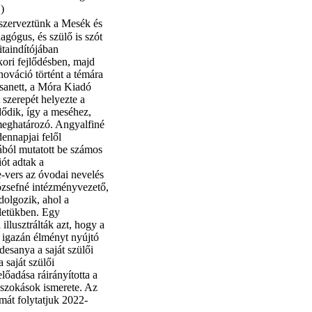
)
 szerveztünk a Mesék és
agógus, és szülő is szót
itaindítójában
kori fejlődésben, majd
nováció történt a témára
Zsanett, a Móra Kiadó
 szerepét helyezte a
ődik, így a meséhez,
meghatározó. Angyalfiné
ennapjai felől
ából mutatott be számos
ót adtak a
e-vers az óvodai nevelés
Józsefné intézményvezető,
dolgozik, ahol a
letükben. Egy
illusztrálták azt, hogy a
 igazán élményt nyújtó
esanya a saját szülői
a saját szülői
lőadása ráirányította a
 szokások ismerete. Az
émát folytatjuk 2022-