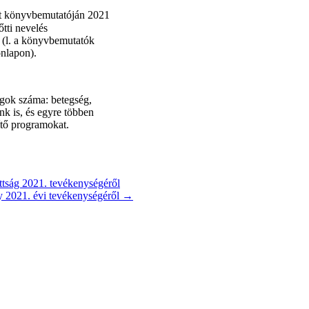
at könyvbemutatóján 2021
tti nevelés
 (l. a könyvbemutatók
nlapon).
agok száma: betegség,
nk is, és egyre többen
ítő programokat.
ság 2021. tevékenységéről
y 2021. évi tevékenységéről →