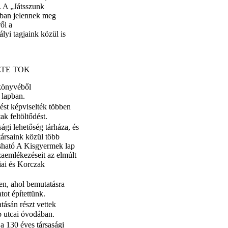
. A „Játsszunk
ban jelennek meg
ől a
yi tagjaink közül is
 ELTE TOK
 könyvéből
 lapban.
lést képviselték többen
ak feltöltődést.
ági lehetőség tárháza, és
társaink közül több
asható A Kisgyermek lap
szaemlékezéseit az elmúlt
iai és Korczak
en, ahol bemutatásra
ot építettünk.
ásán részt vettek
b utcai óvodában.
a 130 éves társasági