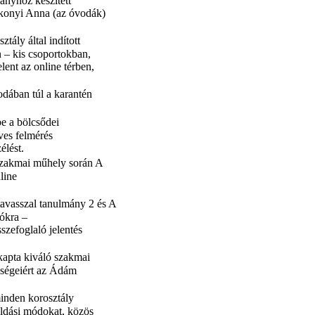
mányhoz készített
Bakonyi Anna (az óvodák)
ály által indított
n – kis csoportokban,
ent az online térben,
odában túl a karantén
.
e a bölcsődei
ves felmérés
élést.
 szakmai műhely során A
line
 tavasszal tanulmány 2 és A
ókra –
szefoglaló jelentés
apta kiváló szakmai
ységeiért az Ádám
inden korosztály
oldási módokat, közös