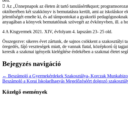
ben.
 Az „Ünnepnapok az életen át tartó tanulásért&quot; programsoroz
októberében két szakkönyv is bemutatásra került, ami az iskoláskor elő
jelentőségét emelte ki, és ad támpontokat a gyakorló pedagógusoknak
anyagában a könyvek bemutatóinak szövegét az évkönyvben, ill. a ho
4 A Kisgyermek 2021. XIV, évfolyam 4. lapszám 23- 25 old.
Összegezve: sikeres évet zártunk, de sajnos csökkent a szakosztályi t
öregedés, fájó veszteségek miatt, de vannak fiatal, középkorú új tagjai
keresik a szakmai igényeik kielégítése érdekében a szakmai életet seg
Bejegyzés navigáció
← Beszámoló a Gyermekérdekek Szakosztálya- Korczak Munkabizott
Beszámoló a Korai Iskolaelhagyás Megelőzéséért dolgozó szakosztál
Közelgő események