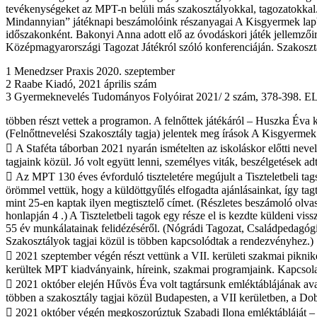
tevékenységeket az MPT-n belüli más szakosztályokkal, tagozatokkal
Mindannyian” játéknapi beszámolóink részanyagai A Kisgyermek lap
időszakonként. Bakonyi Anna adott elő az óvodáskori játék jellemzőir
Középmagyarországi Tagozat Játékról szóló konferenciáján. Szakosztál
1 Menedzser Praxis 2020. szeptember
2 Raabe Kiadó, 2021 április szám
3 Gyermeknevelés Tudományos Folyóirat 2021/ 2 szám, 378-398.
többen részt vettek a programon. A felnőttek játékáról – Huszka Éva
(Felnőttnevelési Szakosztály tagja) jelentek meg írások A Kisgyermek
 A Staféta táborban 2021 nyarán ismételten az iskoláskor előtti neve
tagjaink közül. Jó volt együtt lenni, személyes viták, beszélgetések adt
 Az MPT 130 éves évforduló tiszteletére megújult a Tiszteletbeli tags
örömmel vettük, hogy a küldöttgyűlés elfogadta ajánlásainkat, így tag
mint 25-en kaptak ilyen megtisztelő címet. (Részletes beszámoló olv
honlapján 4 .) A Tiszteletbeli tagok egy része el is kezdte küldeni vis
55 év munkálatainak felidézéséről. (Nógrádi Tagozat, Családpedagóg
Szakosztályok tagjai közül is többen kapcsolódtak a rendezvényhez.)
 2021 szeptember végén részt vettünk a VII. kerületi szakmai piknik
kerültek MPT kiadványaink, híreink, szakmai programjaink. Kapcsolat
 2021 október elején Hűvös Éva volt tagtársunk emléktáblájának avat
többen a szakosztály tagjai közül Budapesten, a VII kerületben, a Do
 2021 október végén megkoszorúztuk Szabadi Ilona emléktábláját – 