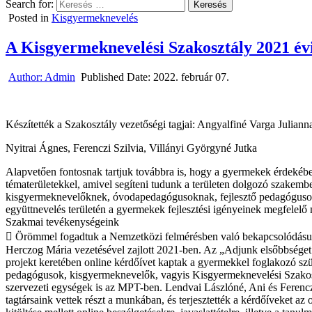
Search for:
Posted in
Kisgyermeknevelés
A Kisgyermeknevelési Szakosztály 2021 év
Author:
Admin
Published Date:
2022. február 07.
Készítették a Szakosztály vezetőségi tagjai: Angyalfiné Varga Julian
Nyitrai Ágnes, Ferenczi Szilvia, Villányi Györgyné Jutka
Alapvetően fontosnak tartjuk továbbra is, hogy a gyermekek érdekéb
tématerületekkel, amivel segíteni tudunk a területen dolgozó szakemb
kisgyermeknevelőknek, óvodapedagógusoknak, fejlesztő pedagóguso
együttnevelés területén a gyermekek fejlesztési igényeinek megfelelő
Szakmai tevékenységeink
 Örömmel fogadtuk a Nemzetközi felmérésben való bekapcsolódásun
Herczog Mária vezetésével zajlott 2021-ben. Az „Adjunk elsőbbséget 
projekt keretében online kérdőívet kaptak a gyermekkel foglakozó sz
pedagógusok, kisgyermeknevelők, vagyis Kisgyermeknevelési Szakosz
szervezeti egységek is az MPT-ben. Lendvai Lászlóné, Ani és Ferenc
tagtársaink vettek részt a munkában, és terjesztették a kérdőíveket az