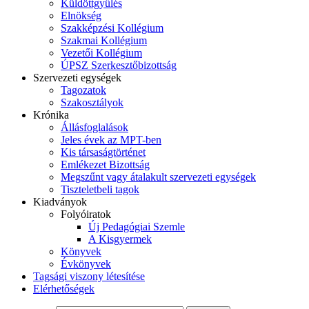
Küldöttgyűlés
Elnökség
Szakképzési Kollégium
Szakmai Kollégium
Vezetői Kollégium
ÚPSZ Szerkesztőbizottság
Szervezeti egységek
Tagozatok
Szakosztályok
Krónika
Állásfoglalások
Jeles évek az MPT-ben
Kis társaságtörténet
Emlékezet Bizottság
Megszűnt vagy átalakult szervezeti egységek
Tiszteletbeli tagok
Kiadványok
Folyóiratok
Új Pedagógiai Szemle
A Kisgyermek
Könyvek
Évkönyvek
Tagsági viszony létesítése
Elérhetőségek