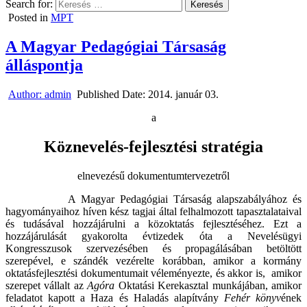
Search for:
Posted in
MPT
A Magyar Pedagógiai Társaság
álláspontja
Author:
admin
Published Date:
2014. január 03.
a
Köznevelés-fejlesztési stratégia
elnevezésű dokumentumtervezetről
A Magyar Pedagógiai Társaság alapszabályához és
hagyományaihoz híven kész tagjai által felhalmozott tapasztalataival
és tudásával hozzájárulni a közoktatás fejlesztéséhez. Ezt a
hozzájárulását gyakorolta évtizedek óta a Nevelésügyi
Kongresszusok szervezésében és propagálásában betöltött
szerepével, e szándék vezérelte korábban, amikor a kormány
oktatásfejlesztési dokumentumait véleményezte, és akkor is, amikor
szerepet vállalt az
Agóra
Oktatási Kerekasztal munkájában, amikor
feladatot kapott a Haza és Haladás alapítvány
Fehér könyv
ének