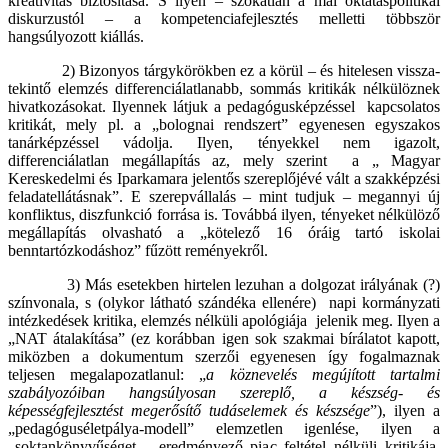
kreativitás biztosítása. S ilyen – szokatlan a mai oktatáspolitikai
diskurzustól – a kompetenciafejlesztés melletti többször
hangsúlyozott kiállás.
2) Bizonyos tárgykörökben ez a körül – és hitelesen vissza-
tekintő elemzés differenciálatlanabb, sommás kritikák nélkülöznek
hivatkozásokat. Ilyennek látjuk a pedagógusképzéssel kapcsolatos
kritikát, mely pl. a „bolognai rendszert” egyenesen egyszakos
tanárképzéssel vádolja. Ilyen, tényekkel nem igazolt,
differenciálatlan megállapítás az, mely szerint a „ Magyar
Kereskedelmi és Iparkamara jelentős szereplőjévé vált a szakképzési
feladatellátásnak”. E szerepvállalás – mint tudjuk – megannyi új
konfliktus, diszfunkció forrása is. Továbbá ilyen, tényeket nélkülöző
megállapítás olvasható a „kötelező 16 óráig tartó iskolai
benntartózkodáshoz” fűzött reményekről.
3) Más esetekben hirtelen lezuhan a dolgozat irályának (?)
színvonala, s (olykor látható szándéka ellenére) napi kormányzati
intézkedések kritika, elemzés nélküli apológiája jelenik meg. Ilyen a
„NAT átalakítása” (ez korábban igen sok szakmai bírálatot kapott,
miközben a dokumentum szerzői egyenesen így fogalmaznak
teljesen megalapozatlanul: „
a köznevelés megújított tartalmi
szabályozóiban hangsúlyosan szereplő, a készség- és
képességfejlesztést megerősítő tudáselemek és készsége
”), ilyen a
„pedagóguséletpálya-modell” elemzetlen igenlése, ilyen a
„soktankönyvűséget „ eredményező piac feltétel nélküli kritikája,