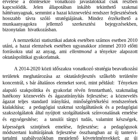
érvelése a döntésekre vonatkozó javaslatokkal csak részben
kapcsolódik. Jelen állapotában inkább tekinthető szakmai
háttéranyagnak, semmint a hazai köznevelési rendszer fejlesztésének
hosszabb távra szóló stratégiájának. Mindez érzékelhető a
munkaanyagokra jellemző szerkesztési bejegyzésekben,
bizonytalan hivatkozásban.
A nemzetközi statisztikai adatok esetében számos esetben 2010
utáni, a hazai elemzések esetében ugyanakkor zömmel 2010 előtti
forrásokra utal az anyag, ami
ellentmond
a tényekre alapozott
oktatáspolitikai gyakorlatnak.
A 2014-2020 közti időszakra vonatkozó stratégia beavatkozási
területek meghatározása az oktatásfejlesztés szűkebb területére
koncentrál, s bár általános elemeket sorol, mint például:  Tényeken
alapuló szakpolitika és gyakorlat révén fenntartható, szakmailag
hatékony köznevelés és ágazatirányítás fejlesztése; a köznevelés
ágazat teljes standard irányítási, minőségértékelési rendszerének
kialakítása; a pedagógiai szakmai szolgáltatások és a pedagógiai
szakszolgálatok által nyújtott szolgáltatások színvonalának emelése
és egységesítése;  a tanulói tárgyi tudás, valamint készségek,
képességek szintjének emelése, fejlesztése; a pedagógusok
módszertani kultúrájának fejlesztése összhangban az új tantervi-
tartalmi szabályozókban megjelenő követelményekkel; az új