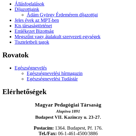
Állásfoglalások
Díjazottjaink
Ádám György Érdemérem díjazottjai
Jeles évek az MPT-ben
Kis társaságtörténet
Emlékezet Bizottság
Megszűnt vagy átalakult szervezeti egységek
Tiszteletbeli tagok
Rovatok
Egészségnevelés
Egészségnevelési hírmagazin
Egészségnevelési Tudástár
Elérhetőségek
Magyar Pedagógiai Társaság
Alapítva 1891
Budapest VII. Kazinczy u. 23-27.
Postacím:
1364. Budapest, Pf. 176.
Tel./Fax:
06-1-461-4500/3886