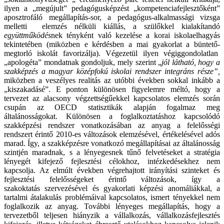
ilyen a „megújult” pedagógusképzést „kompetenciafejlesztőként”
aposztrofáló megállapítás-sor, a pedagógus-alkalmassági vizsga
melletti elemzés nélküli kiállás, a szülőkkel kialakítandó
együttműködés
nek tényként való kezelése a korai iskolaelhagyás
tekintetében (miközben e kérdésben a mai gyakorlat a büntető-
megtorló iskolát favorizálja). Végezetül ilyen végiggondolatlan
„apologéta” mondatnak gondoljuk, mely szerint „
jól látható, hogy a
szakképzés a magyar középfokú iskolai rendszer integráns része”,
miközben a veszélyes realitás az utóbbi években sokkal inkább a
„kiszakadásé”. E ponton különösen figyelemre méltó, hogy a
tervezet az alacsony végzettségűekkel kapcsolatos elemzés során
csupán az OECD statisztikák alapján fogalmaz meg
általánosságokat. Különösen a foglalkoztatáshoz kapcsolódó
szakképzési rendszer vonatkozásában az anyag a felelősségi
rendszert érintő 2010-es változások elemzésével, értékelésével adós
marad. Így, a szakképzésre vonatkozó megállapításai az általánosság
szintjén maradnak, s a lényegesnek tűnő felvetéseket a stratégia
lényegét kifejező fejlesztési célokhoz, intézkedésekhez nem
kapcsolja. Az elmúlt években végrehajtott irányítási szinteket és
fejlesztési felelősségeket érintő változások, így a
szakoktatás szervezésével és gyakorlati képzési anomáliákkal, a
tartalmi átalakulás problémáival kapcsolatos, ismert tényekkel nem
foglalkozik az anyag. További lényeges megállapítás, hogy a
tervezetből teljesen hiányzik a vállalkozás, vállalkozásfejlesztés