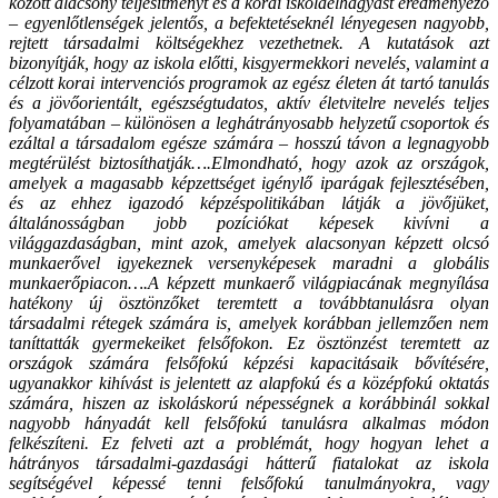
között alacsony teljesítményt és a korai iskolaelhagyást eredményező
– egyenlőtlenségek jelentős, a befektetéseknél lényegesen nagyobb,
rejtett társadalmi költségekhez vezethetnek. A kutatások azt
bizonyítják, hogy az iskola előtti, kisgyermekkori nevelés, valamint a
célzott korai intervenciós programok az egész életen át tartó tanulás
és a jövőorientált, egészségtudatos, aktív életvitelre nevelés teljes
folyamatában – különösen a leghátrányosabb helyzetű csoportok és
ezáltal a társadalom egésze számára – hosszú távon a legnagyobb
megtérülést biztosíthatják….Elmondható, hogy azok az országok,
amelyek a magasabb képzettséget igénylő iparágak fejlesztésében,
és az ehhez igazodó képzéspolitikában látják a jövőjüket,
általánosságban jobb pozíciókat képesek kivívni a
világgazdaságban, mint azok, amelyek alacsonyan képzett olcsó
munkaerővel igyekeznek versenyképesek maradni a globális
munkaerőpiacon….A képzett munkaerő világpiacának megnyílása
hatékony új ösztönzőket teremtett a továbbtanulásra olyan
társadalmi rétegek számára is, amelyek korábban jellemzően nem
taníttatták gyermekeiket felsőfokon. Ez ösztönzést teremtett az
országok számára felsőfokú képzési kapacitásaik bővítésére,
ugyanakkor kihívást is jelentett az alapfokú és a középfokú oktatás
számára, hiszen az iskoláskorú népességnek a korábbinál sokkal
nagyobb hányadát kell felsőfokú tanulásra alkalmas módon
felkészíteni. Ez felveti azt a problémát, hogy hogyan lehet a
hátrányos társadalmi-gazdasági hátterű fiatalokat az iskola
segítségével képessé tenni felsőfokú tanulmányokra, vagy