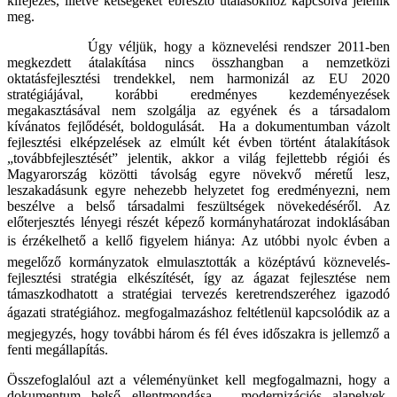
kifejezés, illetve kétségeket ébresztő utalásokhoz kapcsolva jelenik
meg.
Úgy véljük, hogy a köznevelési rendszer 2011-ben
megkezdett átalakítása nincs összhangban a nemzetközi
oktatásfejlesztési trendekkel, nem harmonizál az EU 2020
stratégiájával, korábbi eredményes kezdeményezések
megakasztásával nem szolgálja az egyének és a társadalom
kívánatos fejlődését, boldogulását. Ha a dokumentumban vázolt
fejlesztési elképzelések az elmúlt két évben történt átalakítások
„továbbfejlesztését” jelentik, akkor a világ fejlettebb régiói és
Magyarország közötti távolság egyre növekvő méretű lesz,
leszakadásunk egyre nehezebb helyzetet fog eredményezni, nem
beszélve a belső társadalmi feszültségek növekedéséről. Az
előterjesztés lényegi részét képező kormányhatározat indoklásában
is érzékelhető a kellő figyelem hiánya: Az utóbbi nyolc évben a
megelőző kormányzatok elmulasztották a középtávú köznevelés-
fejlesztési stratégia elkészítését, így az ágazat fejlesztése nem
támaszkodhatott a stratégiai tervezés keretrendszeréhez igazodó
ágazati stratégiához. megfogalmazáshoz feltétlenül kapcsolódik az a
megjegyzés, hogy további három és fél éves időszakra is jellemző a
fenti megállapítás.
Összefoglalóul azt a véleményünket kell megfogalmazni, hogy a
dokumentum belső ellentmondása – modernizációs alapelvek-