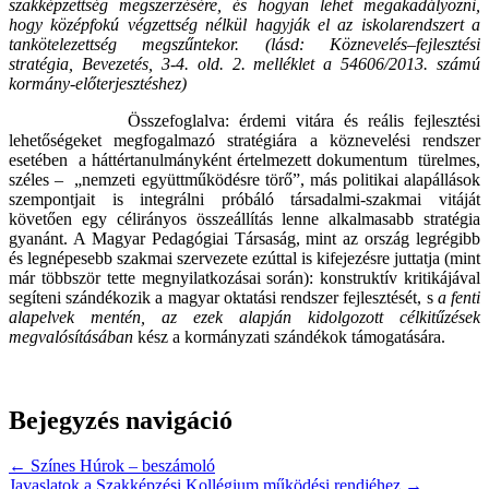
szakképzettség megszerzésére, és hogyan lehet megakadályozni,
hogy középfokú végzettség nélkül hagyják el az iskolarendszert a
tankötelezettség megszűntekor. (lásd: Köznevelés–fejlesztési
stratégia, Bevezetés, 3-4. old.
2. melléklet a 54606/2013. számú
kormány-előterjesztéshez
)
Összefoglalva: érdemi vitára és reális fejlesztési
lehetőségeket megfogalmazó stratégiára a köznevelési rendszer
esetében a háttértanulmányként értelmezett dokumentum türelmes,
széles – „nemzeti együttműködésre törő”, más politikai alapállások
szempontjait is integrálni próbáló társadalmi-szakmai vitáját
követően egy célirányos összeállítás lenne alkalmasabb stratégia
gyanánt. A Magyar Pedagógiai Társaság, mint az ország legrégibb
és legnépesebb szakmai szervezete ezúttal is kifejezésre juttatja (mint
már többször tette megnyilatkozásai során): konstruktív kritikájával
segíteni szándékozik a magyar oktatási rendszer fejlesztését, s
a fenti
alapelvek mentén, az ezek alapján kidolgozott célkitűzések
megvalósításában
kész a kormányzati szándékok támogatására.
Bejegyzés navigáció
← Színes Húrok – beszámoló
Javaslatok a Szakképzési Kollégium működési rendjéhez →