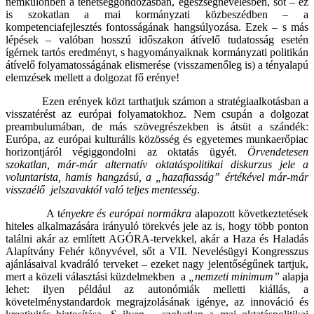
nemkülönben a tehetséggondozásban, egészségnevelésben, sőt – ez
is szokatlan a mai kormányzati közbeszédben – a
kompetenciafejlesztés fontosságának hangsúlyozása. Ezek – s más
lépések – valóban hosszú időszakon átívelő tudatosság esetén
ígérnek tartós eredményt, s hagyományaiknak kormányzati politikán
átívelő folyamatosságának elismerése (visszamenőleg is) a tényalapú
elemzések mellett a dolgozat fő erénye!
Ezen erények közt tarthatjuk számon a stratégiaalkotásban a
visszatérést az európai folyamatokhoz. Nem csupán a dolgozat
preambulumában, de más szövegrészekben is átsüt a szándék:
Európa, az európai kulturális közösség és egyetemes munkaerőpiac
horizontjáról végiggondolni az oktatás ügyét.
Örvendetesen
szokatlan, már-már alternatív oktatáspolitikai diskurzus jele a
voluntarista, hamis hangzású, a „hazafiasság” értékével már-már
visszaélő jelszavaktól való teljes mentesség
.
A t
ényekre és európai normákra
alapozott következtetések
hiteles alkalmazására irányuló törekvés jele az is, hogy több ponton
találni akár az említett AGÓRA-tervekkel, akár a Haza és Haladás
Alapítvány Fehér könyvével, sőt a VII. Nevelésügyi Kongresszus
ajánlásaival kvadráló terveket – ezeket nagy jelentőségűnek tartjuk,
mert a közeli választási küzdelmekben a
„nemzeti minimum”
alapja
lehet: ilyen például az autonómiák melletti kiállás, a
követelménystandardok megrajzolásának igénye, az innováció és