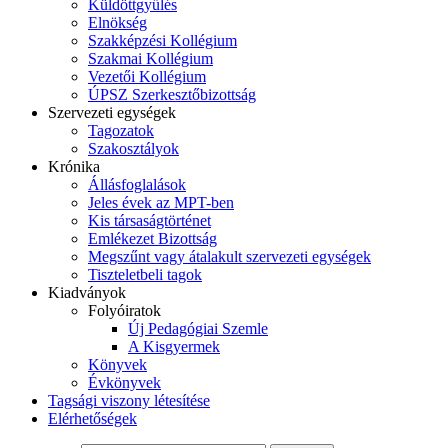
Küldöttgyűlés
Elnökség
Szakképzési Kollégium
Szakmai Kollégium
Vezetői Kollégium
ÚPSZ Szerkesztőbizottság
Szervezeti egységek
Tagozatok
Szakosztályok
Krónika
Állásfoglalások
Jeles évek az MPT-ben
Kis társaságtörténet
Emlékezet Bizottság
Megszűnt vagy átalakult szervezeti egységek
Tiszteletbeli tagok
Kiadványok
Folyóiratok
Új Pedagógiai Szemle
A Kisgyermek
Könyvek
Évkönyvek
Tagsági viszony létesítése
Elérhetőségek