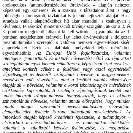
apologetikus (antimodernizációs) törekvések – alapján nehezen
képezheti egy koherens, és a szakma, a társadalom által is nagy
többségben támogatott, távlatokat is jelentő fejlesztés alapját. Ha a
stratégia vállalt alapértékeihez hű akar maradni, s csakugyan a
kívánatos, felzárkózó modernizációt kívánja szolgálni, akkor a 2. és
3. pontban megjelenő hibákat ki kell szűrnie, s gyarapítania az 1.
pontban megjelenített erényeit. Így lehet érvényesíteni a dolgozat
preambulumában szereplő, s valóban nemzeti egyetértéssel kísért
alapértékeket. Ezek az alábbiak, melyekkel teljes mértékben
egyetérthetünk:
Az Európai Unió foglalkoztatást, valamint
intelligens, fenntartható és inkluzív növekedést célzó Európa 2020
stratégiájának egyik kiemelt célkitűzése a képzettségi szint növelése,
amelyhez konkrét célként a felsőfokú vagy azzal egyenértékű
végzettséggel rendelkezők arányának növelése, a kisgyermekkori
nevelésben való részvétel – mint a későbbi oktatás sikeressége
alapjának – növelése, valamint a korai iskolaelhagyás mértékének
csökkentése kapcsolódik. A stratégia végrehajtásának keretét adó
uniós integrált iránymutatások hangsúlyozzák, hogy az oktatás
színvonalának növelése, valamint annak elősegítése, hogy minden
tanuló magas színvonalú nevelés-oktatásban részesüljön,
elengedhetetlen feltétele Európa tudásalapú növekedésének. Az
innováció alapját képező kreativitás fejlesztése, a tudományos –
elsősorban természettudományos – és matematikai érdeklődés,
valamint a vállalkozói készség felébresztése, és megtartása,