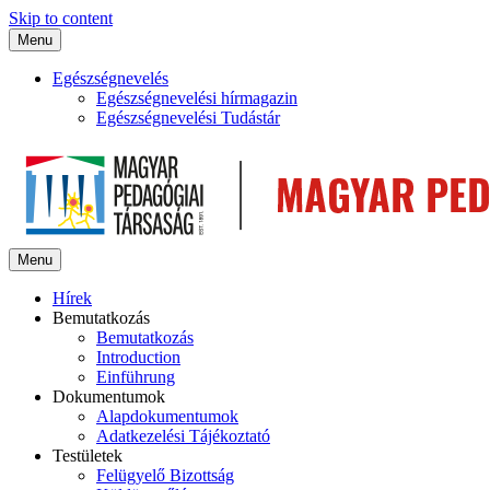
Skip to content
Menu
Egészségnevelés
Egészségnevelési hírmagazin
Egészségnevelési Tudástár
Menu
Hírek
Bemutatkozás
Bemutatkozás
Introduction
Einführung
Dokumentumok
Alapdokumentumok
Adatkezelési Tájékoztató
Testületek
Felügyelő Bizottság