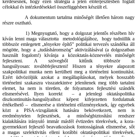
kérdésesnek, hogy ezen stratégia a jelen előterjesztésben foglalt
célokkal és intézkedésekkel összefüggésben készült el.
A dokumentum tartalma minőségét illetően három nagy
részre osztható.
1) Megnyugtató, hogy a dolgozat jelentős részében hív
kíván lenni maga választotta metodológiájához, hogy tudniillik a
többször emlegetett „tényekre építő” politikai tervezés szándéka áll
mögötte, hogy a „tudásháromszög” aktivizálásával (a dolgozatban
használt fogalom!) kívánja a közoktatás-köznevelés minőségét
fejleszteni. A szövegből kitűnik többször is
hangsúlyosan:
tovább
fejleszteni! Hiszen a tényekre alapozott
szakpolitikai munka nem kerülheti meg a történelmi kontinuitást.
Ezért üdvözöljük azokat a megállapításokat, melyek hosszabb
történelmi szakaszra visszatekintve jelenítenek meg több tartalmi
elemet, ha nem is töretlen, de folyamatos fejlesztési szándék
elismerésével. Ilyen korrekt – a jelenlegi oktatáspolitika
diszkontinuitás-hangsúlyaihoz képest kifejezetten fordulatnak
értékelhető – elismerése a történelmi előzményeknek, így egyebek
közt a PISA-vizsgálatok hatására bekövetkezett, nem is
eredménytelen fejlesztések, a minőségbiztosítási rendszer
kialakítására irányuló immár másfél évtizedes törekvések, a kora-
gyermekkori fejlesztő beavatkozások fontosságának elismerése, sőt
a magas szelektivitás elleni korábbi oktatáspolitikai törekvések,