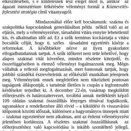
elkészítésében, s e küldetésnek tesz eleget most is, amikor az
ágazati minisztérium felkérésére véleményt formál a
Köznevelés-
fejlesztési stratégia
című vitaanyagról.
Mindazonáltal előre kell bocsátanunk: szakma és
szakpolitika kapcsolatának generálásában példa nélkül való az az
eljárás, mely a véleményezésre, társadalmi vitára ennyire lehetetlenül
kis, és alkalmatlan időt ad. Ez a szűk terminus kockáztatja a vitára
bocsátók célját, hogy ti. széles társadalmi egyetértés kísérje a
reformokat. A későbbiekre nézve az ilyen gyakorlatot
elfogadhatatlannak tartjuk. A szűk időkeret nem tette lehetővé, hogy
alapos szakmai vitát követően, minden részletre kiterjedő, és
összefüggéseiben is elemző véleményt fogalmazzunk meg. Mégis
vállaltuk a reflexió megfogalmazását, mert fontosnak tartjuk, hogy
jobbító szándékú észrevételeink az előkészítő munkában jelenjenek
meg. Véleményünk ennek megfelelően nem tükrözheti pontosan
tagságunk álláspontját, s tartalmát illetően is csupán a legfontosabb
kérdésekre terjedhet ki. A december 22-én, vasárnap megküldött
előterjesztés és határozattervezet, továbbá annak mellékletét képző
109 oldalas szakmai összeállítás lényeges témával foglalkozik,
ugyanakkor a rendelkezésre álló rövid – a kiküldési és visszavárási
időpontok közötti időszak, különösen a hagyományos ünnepek miatt
– szakmai egyeztetésre nem alkalmas, ami az érdemi véleményezést
jelentősen korlátozza. A részletes szakmai összeállításnak az
előterjesztéshez való kapcsolódása is inkább szemléltető jellegű,