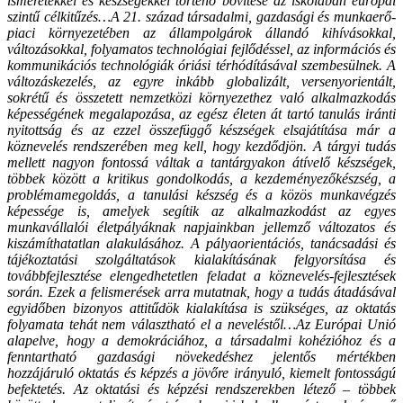
ismeretekkel és készségekkel történő bővítése az iskolában európai
szintű célkitűzés…A 21. század társadalmi, gazdasági és munkaerő-
piaci környezetében az állampolgárok állandó kihívásokkal,
változásokkal, folyamatos technológiai fejlődéssel, az információs és
kommunikációs technológiák óriási térhódításával szembesülnek. A
változáskezelés, az egyre inkább globalizált, versenyorientált,
sokrétű és összetett nemzetközi környezethez való alkalmazkodás
képességének megalapozása, az egész életen át tartó tanulás iránti
nyitottság és az ezzel összefüggő készségek elsajátítása már a
köznevelés rendszerében meg kell, hogy kezdődjön. A tárgyi tudás
mellett nagyon fontossá váltak a tantárgyakon átívelő készségek,
többek között a kritikus gondolkodás, a kezdeményezőkészség, a
problémamegoldás, a tanulási készség és a közös munkavégzés
képessége is, amelyek segítik az alkalmazkodást az egyes
munkavállalói életpályáknak napjainkban jellemző változatos és
kiszámíthatatlan alakulásához. A pályaorientációs, tanácsadási és
tájékoztatási szolgáltatások kialakításának felgyorsítása és
továbbfejlesztése elengedhetetlen feladat a köznevelés-fejlesztések
során. Ezek a felismerések arra mutatnak, hogy a tudás átadásával
egyidőben bizonyos attitűdök kialakítása is szükséges, az oktatás
folyamata tehát nem választható el a neveléstől…Az Európai Unió
alapelve, hogy a demokráciához, a társadalmi kohézióhoz és a
fenntartható gazdasági növekedéshez jelentős mértékben
hozzájáruló oktatás és képzés a jövőre irányuló, kiemelt fontosságú
befektetés. Az oktatási és képzési rendszerekben létező – többek