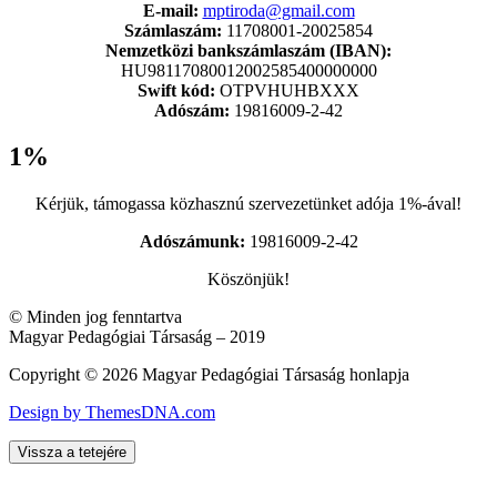
E-mail:
mptiroda@gmail.com
Számlaszám:
11708001-20025854
Nemzetközi bankszámlaszám (IBAN):
HU98117080012002585400000000
Swift kód:
OTPVHUHBXXX
Adószám:
19816009-2-42
1%
Kérjük, támogassa közhasznú szervezetünket adója 1%-ával!
Adószámunk:
19816009-2-42
Köszönjük!
© Minden jog fenntartva
Magyar Pedagógiai Társaság – 2019
Copyright © 2026 Magyar Pedagógiai Társaság honlapja
Design by ThemesDNA.com
Vissza a tetejére