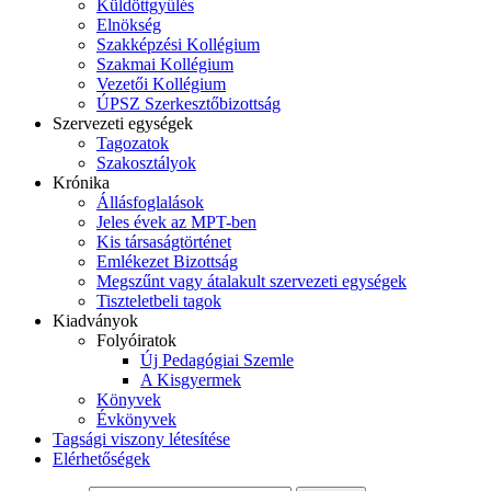
Küldöttgyűlés
Elnökség
Szakképzési Kollégium
Szakmai Kollégium
Vezetői Kollégium
ÚPSZ Szerkesztőbizottság
Szervezeti egységek
Tagozatok
Szakosztályok
Krónika
Állásfoglalások
Jeles évek az MPT-ben
Kis társaságtörténet
Emlékezet Bizottság
Megszűnt vagy átalakult szervezeti egységek
Tiszteletbeli tagok
Kiadványok
Folyóiratok
Új Pedagógiai Szemle
A Kisgyermek
Könyvek
Évkönyvek
Tagsági viszony létesítése
Elérhetőségek