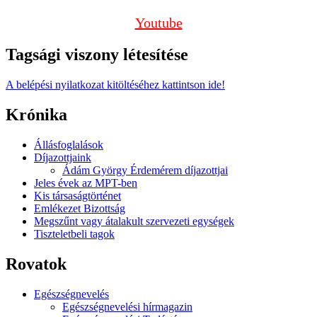
Youtube
Tagsági viszony létesítése
A belépési nyilatkozat kitöltéséhez kattintson ide!
Krónika
Állásfoglalások
Díjazottjaink
Ádám György Érdemérem díjazottjai
Jeles évek az MPT-ben
Kis társaságtörténet
Emlékezet Bizottság
Megszűnt vagy átalakult szervezeti egységek
Tiszteletbeli tagok
Rovatok
Egészségnevelés
Egészségnevelési hírmagazin