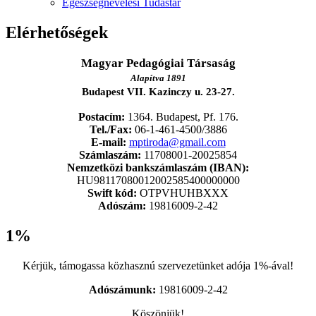
Egészségnevelési Tudástár
Elérhetőségek
Magyar Pedagógiai Társaság
Alapítva 1891
Budapest VII. Kazinczy u. 23-27.
Postacím:
1364. Budapest, Pf. 176.
Tel./Fax:
06-1-461-4500/3886
E-mail:
mptiroda@gmail.com
Számlaszám:
11708001-20025854
Nemzetközi bankszámlaszám (IBAN):
HU98117080012002585400000000
Swift kód:
OTPVHUHBXXX
Adószám:
19816009-2-42
1%
Kérjük, támogassa közhasznú szervezetünket adója 1%-ával!
Adószámunk:
19816009-2-42
Köszönjük!