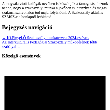
A megválasztott kollégák nevében is köszönjük a támogatást, bízunk
benne, hogy a szakosztályi munka a jövőben is intenzíven és magas
szakmai színvonalon tud majd folytatódni. A Szakosztály aktuális
SZMSZ-e a honlapról letölthető.
Bejegyzés navigáció
← Ki-Figyel-Ő Szakosztály munkaterve a 2024-es évre.
Az Interkulturális Pedagógiai Szakosztály működésének főbb
szabályai →
Közelgő események