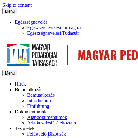
Skip to content
Menu
Egészségnevelés
Egészségnevelési hírmagazin
Egészségnevelési Tudástár
Menu
Hírek
Bemutatkozás
Bemutatkozás
Introduction
Einführung
Dokumentumok
Alapdokumentumok
Adatkezelési Tájékoztató
Testületek
Felügyelő Bizottság