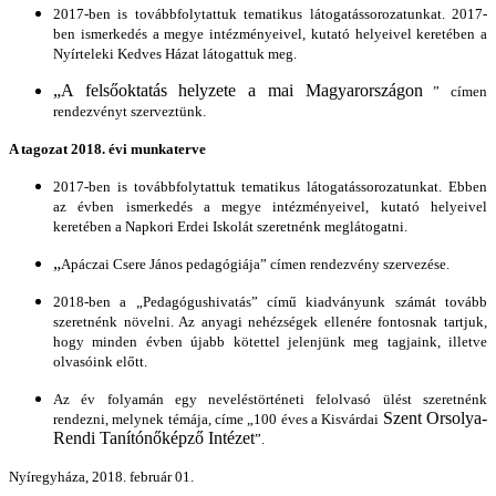
2017-ben is továbbfolytattuk tematikus látogatássorozatunkat. 2017-
ben ismerkedés a megye intézményeivel, kutató helyeivel keretében a
Nyírteleki Kedves Házat látogattuk meg.
„A felsőoktatás helyzete a mai Magyarországon
” címen
rendezvényt szerveztünk.
A tagozat 2018. évi munkaterve
2017-ben is továbbfolytattuk tematikus látogatássorozatunkat. Ebben
az évben ismerkedés a megye intézményeivel, kutató helyeivel
keretében a Napkori Erdei Iskolát szeretnénk meglátogatni.
„
Apáczai Csere János pedagógiája” címen rendezvény szervezése.
2018-ben a „Pedagógushivatás” című kiadványunk számát tovább
szeretnénk növelni. Az anyagi nehézségek ellenére fontosnak tartjuk,
hogy minden évben újabb kötettel jelenjünk meg tagjaink, illetve
olvasóink előtt.
Az év folyamán egy neveléstörténeti felolvasó ülést szeretnénk
Szent Orsolya-
rendezni, melynek témája, címe „100 éves a Kisvárdai
Rendi Tanítónőképző Intézet
”.
Nyíregyháza, 2018. február 01.