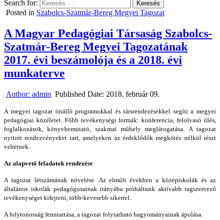
Search for:
Posted in
Szabolcs-Szatmár-Bereg Megyei Tagozat
A Magyar Pedagógiai Társaság Szabolcs-
Szatmár-Bereg Megyei Tagozatának
2017. évi beszámolója és a 2018. évi
munkaterve
Author:
admin
Published Date:
2018. február 09.
A megyei tagozat önálló programokkal és társrendezésekkel segíti a megyei
pedagógiai közéletet. Főbb tevékenységi formák: konferencia, felolvasó ülés,
foglalkozások, könyvbemutató, szakmai műhely meglátogatása. A tagozat
nyitott rendezvényeket tart, amelyeken az érdeklődők megkötés nélkül részt
vehetnek.
Az alapvető feladatok rendezése
A tagozat létszámának növelése. Az elmúlt években a középiskolák és az
általános iskolák pedagógusainak irányába próbáltunk aktívabb tagszervező
tevékenységet kifejteni, több-kevesebb sikerrel.
A folytonosság fenntartása, a tagozat folytatható hagyományainak ápolása.