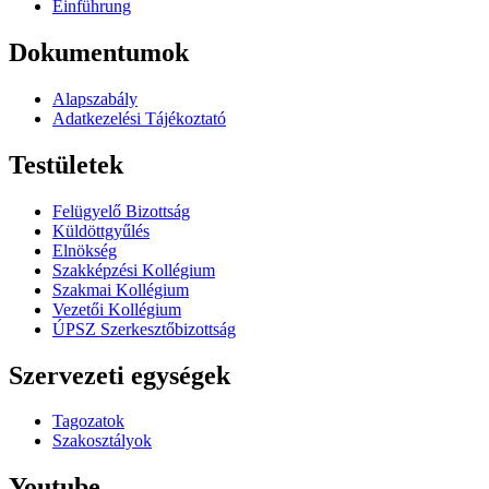
Einführung
Dokumentumok
Alapszabály
Adatkezelési Tájékoztató
Testületek
Felügyelő Bizottság
Küldöttgyűlés
Elnökség
Szakképzési Kollégium
Szakmai Kollégium
Vezetői Kollégium
ÚPSZ Szerkesztőbizottság
Szervezeti egységek
Tagozatok
Szakosztályok
Youtube