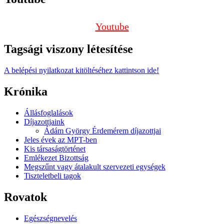
Youtube
Tagsági viszony létesítése
A belépési nyilatkozat kitöltéséhez kattintson ide!
Krónika
Állásfoglalások
Díjazottjaink
Ádám György Érdemérem díjazottjai
Jeles évek az MPT-ben
Kis társaságtörténet
Emlékezet Bizottság
Megszűnt vagy átalakult szervezeti egységek
Tiszteletbeli tagok
Rovatok
Egészségnevelés