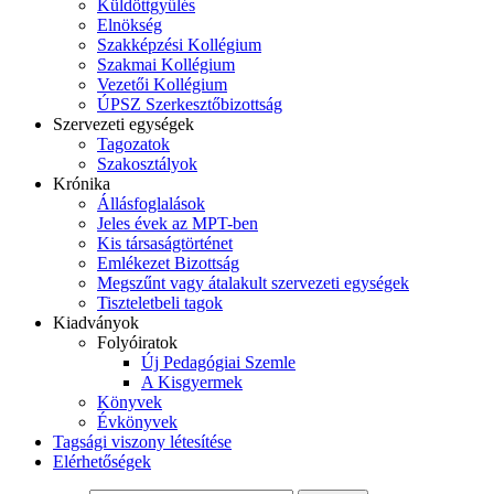
Küldöttgyűlés
Elnökség
Szakképzési Kollégium
Szakmai Kollégium
Vezetői Kollégium
ÚPSZ Szerkesztőbizottság
Szervezeti egységek
Tagozatok
Szakosztályok
Krónika
Állásfoglalások
Jeles évek az MPT-ben
Kis társaságtörténet
Emlékezet Bizottság
Megszűnt vagy átalakult szervezeti egységek
Tiszteletbeli tagok
Kiadványok
Folyóiratok
Új Pedagógiai Szemle
A Kisgyermek
Könyvek
Évkönyvek
Tagsági viszony létesítése
Elérhetőségek