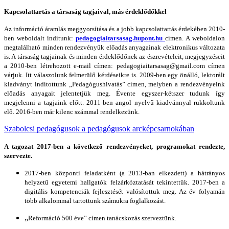
Kapcsolattartás a társaság tagjaival, más érdeklődőkkel
Az információ áramlás meggyorsítása és a jobb kapcsolattartás érdekében 2010-
ben weboldalt indítunk:
pedagogiaitarsasag.hupont.hu
címen. A weboldalon
megtalálható minden rendezvényük előadás anyagainak elektronikus változata
is. A társaság tagjainak és minden érdeklődőnek az
észrevételeit, megjegyzéseit
a 2010-ben létrehozott e-mail címen: pedagogiaitarsasag@gmail.com címen
várjuk. Itt válaszolunk felmerülő kérdéseikre is. 2009-ben egy önálló, lektorált
kiadványt indítottunk „Pedagógushivatás” címen, melyben a rendezvényeink
előadás anyagait jelentetjük meg. Évente egyszer-kétszer tudunk így
megjelenni a tagjaink előtt. 2011-ben angol nyelvű kiadvánnyal rukkoltunk
elő. 2016-ben már kilenc számmal rendelkezünk.
Szabolcsi pedagógusok a pedagógusok arcképcsarnokában
A tagozat 2017-ben a következő rendezvényeket, programokat rendezte,
szervezte.
2017-ben központi feladatként (a 2013-ban elkezdett) a hátrányos
helyzetű egyetemi hallgatók felzárkóztatását tekintettük. 2017-ben a
digitális kompetenciák fejlesztését valósítottuk meg. Az év folyamán
több alkalommal tartottunk számukra foglalkozást.
„
Reformáció 500 éve” címen tanácskozás szerveztünk.