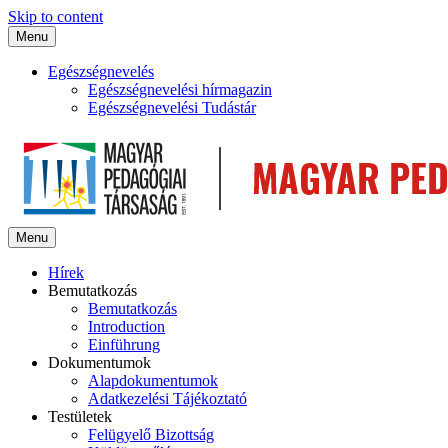
Skip to content
Menu
Egészségnevelés
Egészségnevelési hírmagazin
Egészségnevelési Tudástár
Menu
Hírek
Bemutatkozás
Bemutatkozás
Introduction
Einführung
Dokumentumok
Alapdokumentumok
Adatkezelési Tájékoztató
Testületek
Felügyelő Bizottság