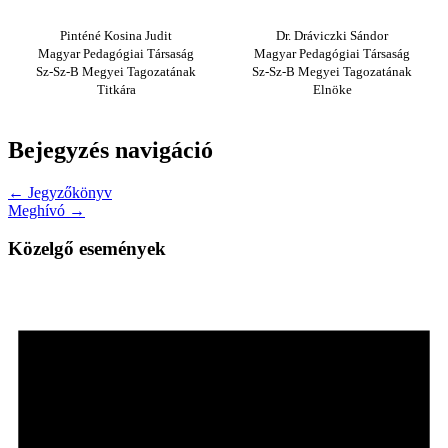
Pinténé Kosina Judit
Dr. Dráviczki Sándor
Magyar Pedagógiai Társaság
Magyar Pedagógiai Társaság
Sz-Sz-B Megyei Tagozatának
Sz-Sz-B Megyei Tagozatának
Titkára
Elnöke
Bejegyzés navigáció
← Jegyzőkönyv
Meghívó →
Közelgő események