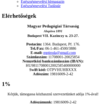
Egészségnevelési hírmagazin
Egészségnevelési Tudástár
Elérhetőségek
Magyar Pedagógiai Társaság
Alapítva 1891
Budapest VII. Kazinczy u. 23-27.
Postacím:
1364. Budapest, Pf. 176.
Tel./Fax:
06-1-461-4500/3886
E-mail:
mptiroda@gmail.com
Számlaszám:
11708001-20025854
Nemzetközi bankszámlaszám (IBAN):
HU98117080012002585400000000
Swift kód:
OTPVHUHBXXX
Adószám:
19816009-2-42
1%
Kérjük, támogassa közhasznú szervezetünket adója 1%-ával!
Adószámunk:
19816009-2-42