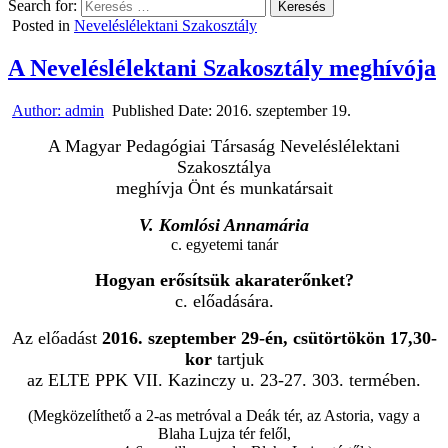
Search for:
Posted in
Neveléslélektani Szakosztály
A Neveléslélektani Szakosztály meghívója
Author:
admin
Published Date:
2016. szeptember 19.
A Magyar Pedagógiai Társaság Neveléslélektani
Szakosztálya
meghívja Önt és munkatársait
V. Komlósi Annamária
c. egyetemi tanár
Hogyan erősítsük akaraterőnket?
c. előadására.
Az előadást
2016. szeptember 29-én, csütörtökön 17,30-
kor
tartjuk
az ELTE PPK VII. Kazinczy u. 23-27. 303. termében.
(Megközelíthető a 2-as metróval a Deák tér, az Astoria, vagy a
Blaha Lujza tér felől,