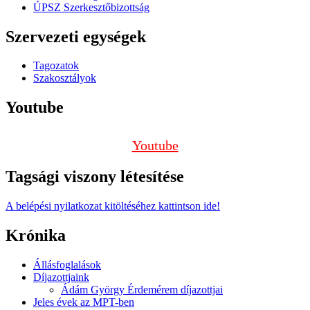
ÚPSZ Szerkesztőbizottság
Szervezeti egységek
Tagozatok
Szakosztályok
Youtube
Youtube
Tagsági viszony létesítése
A belépési nyilatkozat kitöltéséhez kattintson ide!
Krónika
Állásfoglalások
Díjazottjaink
Ádám György Érdemérem díjazottjai
Jeles évek az MPT-ben