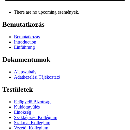
There are no upcoming események.
Bemutatkozás
Bemutatkozás
Introduction
Einführung
Dokumentumok
Alapszabály
Adatkezelési Tájékoztató
Testületek
Felügyelő Bizottság
Küldöttgyűlés
Elnökség
Szakképzési Kollégium
Szakmai Kollégium
Vezetői Kollégium