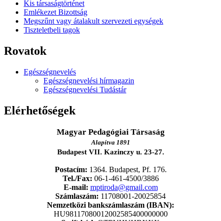
Kis társaságtörténet
Emlékezet Bizottság
Megszűnt vagy átalakult szervezeti egységek
Tiszteletbeli tagok
Rovatok
Egészségnevelés
Egészségnevelési hírmagazin
Egészségnevelési Tudástár
Elérhetőségek
Magyar Pedagógiai Társaság
Alapítva 1891
Budapest VII. Kazinczy u. 23-27.
Postacím:
1364. Budapest, Pf. 176.
Tel./Fax:
06-1-461-4500/3886
E-mail:
mptiroda@gmail.com
Számlaszám:
11708001-20025854
Nemzetközi bankszámlaszám (IBAN):
HU98117080012002585400000000