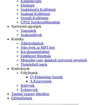
Küldöttgyűlés
Elnökség
Szakképzési Kollégium
Szakmai Kollégium
Vezetői Kollégium
ÚPSZ Szerkesztőbizottság
Szervezeti egységek
Tagozatok
Szakosztályok
Krónika
Állásfoglalások
Jeles évek az MPT-ben
Kis társaságtörténet
Emlékezet Bizottság
Megszűnt vagy átalakult szervezeti egységek
Tiszteletbeli tagok
Kiadványok
Folyóiratok
Új Pedagógiai Szemle
A Kisgyermek
Könyvek
Évkönyvek
Tagsági viszony létesítése
Elérhetőségek