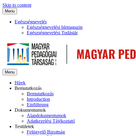
Skip to content
Menu
Egészségnevelés
Egészségnevelési hírmagazin
Egészségnevelési Tudástár
Menu
Hírek
Bemutatkozás
Bemutatkozás
Introduction
Einführung
Dokumentumok
Alapdokumentumok
Adatkezelési Tájékoztató
Testületek
Felügyelő Bizottság