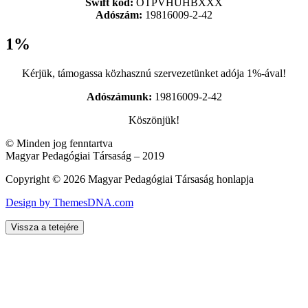
Swift kód:
OTPVHUHBXXX
Adószám:
19816009-2-42
1%
Kérjük, támogassa közhasznú szervezetünket adója 1%-ával!
Adószámunk:
19816009-2-42
Köszönjük!
© Minden jog fenntartva
Magyar Pedagógiai Társaság – 2019
Copyright © 2026 Magyar Pedagógiai Társaság honlapja
Design by ThemesDNA.com
Vissza a tetejére