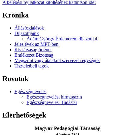
A belépési nyilatkozat kitöltéséhez kattintson ide!
Krónika
Állásfoglalások
Díjazottjaink
Ádám György Érdemérem díjazottjai
Jeles évek az MPT-ben
Kis társaságtörténet
Emlékezet Bizottság
Megszűnt vagy átalakult szervezeti egységek
Tiszteletbeli tagok
Rovatok
Egészségnevelés
Egészségnevelési hírmagazin
Egészségnevelési Tudástár
Elérhetőségek
Magyar Pedagógiai Társaság
Alapítva 1891