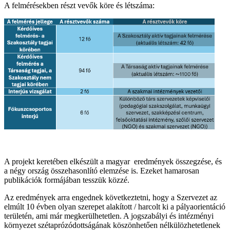
A felmérésekben részt vevők köre és létszáma:
A projekt keretében elkészült a magyar eredmények összegzése, és
a négy ország összehasonlító elemzése is. Ezeket hamarosan
publikációk formájában tesszük közzé.
Az eredmények arra engednek következtetni, hogy a Szervezet az
elmúlt 10 évben olyan szerepet alakított / harcolt ki a pályaorientáció
területén, ami már megkerülhetetlen. A jogszabályi és intézményi
környezet szétaprózódottságának köszönhetően nélkülözhetetlenek