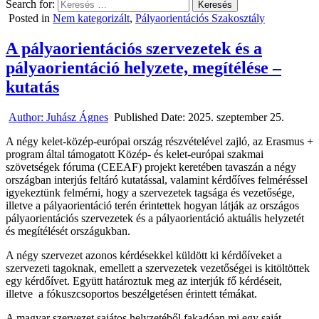
Search for:
Posted in
Nem kategorizált
,
Pályaorientációs Szakosztály
A pályaorientációs szervezetek és a
pályaorientáció helyzete, megítélése –
kutatás
Author:
Juhász Ágnes
Published Date:
2025. szeptember 25.
A négy kelet-közép-európai ország részvételével zajló, az Erasmus +
program által támogatott Közép- és kelet-európai szakmai
szövetségek fóruma (CEEAF) projekt keretében tavaszán a négy
országban interjús feltáró kutatással, valamint kérdőíves felméréssel
igyekeztünk felmérni, hogy a szervezetek tagsága és vezetősége,
illetve a pályaorientáció terén érintettek hogyan látják az országos
pályaorientációs szervezetek és a pályaorientáció aktuális helyzetét
és megítélését országukban.
A négy szervezet azonos kérdésekkel küldött ki kérdőíveket a
szervezeti tagoknak, emellett a szervezetek vezetőségei is kitöltöttek
egy kérdőívet. Együtt határoztuk meg az interjúk fő kérdéseit,
illetve a fókuszcsoportos beszélgetésen érintett témákat.
A magyar szervezet sajátos helyzetéből fakadóan mi egy saját