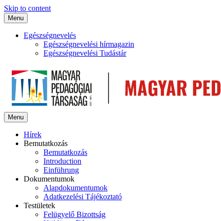
Skip to content
Menu
Egészségnevelés
Egészségnevelési hírmagazin
Egészségnevelési Tudástár
Menu
Hírek
Bemutatkozás
Bemutatkozás
Introduction
Einführung
Dokumentumok
Alapdokumentumok
Adatkezelési Tájékoztató
Testületek
Felügyelő Bizottság