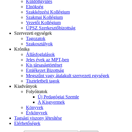
Küldöttgyűlés
Elnökség
Szakképzési Kollégium
Szakmai Kollégium
Vezetői Kollégium
ÚPSZ Szerkesztőbizottság
Szervezeti egységek
Tagozatok
Szakosztályok
Krónika
Állásfoglalások
Jeles évek az MPT-ben
Kis társaságtörténet
Emlékezet Bizottság
Megszűnt vagy átalakult szervezeti egységek
Tiszteletbeli tagok
Kiadványok
Folyóiratok
Új Pedagógiai Szemle
A Kisgyermek
Könyvek
Évkönyvek
Tagsági viszony létesítése
Elérhetőségek