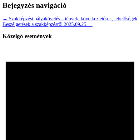
Bejegyzés navigáció
← Szakképzési pályakövetés – tények, következtetések, lehetőségek
Beszélgetések a szakképzésről 2025.09.25 →
Közelgő események