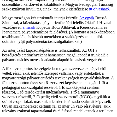
összeállítású kérdőívet is kiküldtünk a Magyar Pedagógiai Társaság
szakosztályon kívüli tagjainak, melynek kiértékelése
itt olvasható.
Magyarországon két strukturált interjú készült:
Az egyik
Brassói
Sándorral, a közoktatási pályaorientációért felelős Oktatási Hivatal
vezetőjével,
a másik
Köpeczi-Bócz Attilával, a Kereskedelmi és
Iparkamara pályaorientációs felelősével. (A kamara a szakképzésben
továbbtanulók, és kisebb mértékben a szakképzésben tanulók
számára nyújt pályaorientációs szolgáltatásokat.)
Az interjúzást kapcsolatépítésre is felhasználtuk. Az OH-s
beszélgetés eredményeként hamarosan megállapodást írunk alá a
pályaorientációs mérések adatain alapuló kutatások végzésére.
A fókuszcsoportos beszélgetésben olyan szervezetek képviselői
vettek részt, akik jelentős szerepet vállalnak vagy érdekeltek a
magyarországi pályaorientációs tevékenységek megvalósításában. A
fókuszcsoporton összesen 6 szervezet képviseltette magát: 1 fő a
pedagógiai szakszolgálat részéről, 1 fő szakképzési centrum
részéról, 1 fő felsőoktatási intézményből, 1 fő a munkaügyi
szervezet részéről, 2 fő pedig civil szervezettől (NGO)- egyikük a
szülői csoportokat, másikuk a karrier-tanácsadó szakmát képviseli.
Olyan szakembereket kértünk fel az interjún való részvételre, akik
releváns szakmai tapasztalattal és rálátással rendelkeznek a területen.