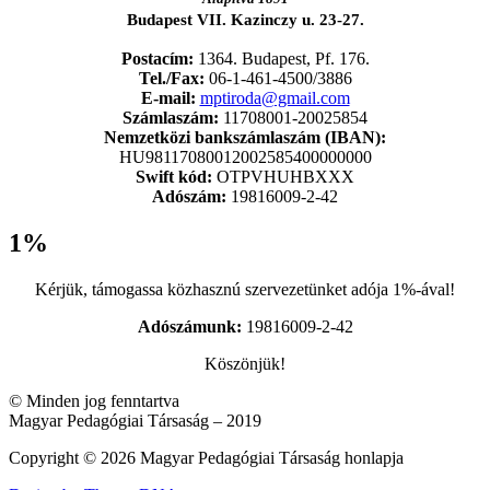
Budapest VII. Kazinczy u. 23-27.
Postacím:
1364. Budapest, Pf. 176.
Tel./Fax:
06-1-461-4500/3886
E-mail:
mptiroda@gmail.com
Számlaszám:
11708001-20025854
Nemzetközi bankszámlaszám (IBAN):
HU98117080012002585400000000
Swift kód:
OTPVHUHBXXX
Adószám:
19816009-2-42
1%
Kérjük, támogassa közhasznú szervezetünket adója 1%-ával!
Adószámunk:
19816009-2-42
Köszönjük!
© Minden jog fenntartva
Magyar Pedagógiai Társaság – 2019
Copyright © 2026 Magyar Pedagógiai Társaság honlapja