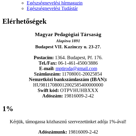
Egészségnevelési hírmagazin
Egészségnevelési Tudástár
Elérhetőségek
Magyar Pedagógiai Társaság
Alapítva 1891
Budapest VII. Kazinczy u. 23-27.
Postacím:
1364. Budapest, Pf. 176.
Tel./Fax:
06-1-461-4500/3886
E-mail:
mptiroda@gmail.com
Számlaszám:
11708001-20025854
Nemzetközi bankszámlaszám (IBAN):
HU98117080012002585400000000
Swift kód:
OTPVHUHBXXX
Adószám:
19816009-2-42
1%
Kérjük, támogassa közhasznú szervezetünket adója 1%-ával!
Adószámunk:
19816009-2-42