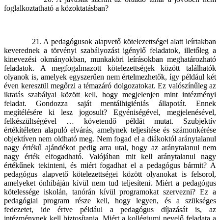
foglalkoztatható a közoktatásban?
21. A pedagógusok alapvető kötelezettségei alatt leírtakban
keverednek a törvényi szabályozást igénylő feladatok, illetőleg a
kinevezési okmányokban, munkaköri leírásokban meghatározható
feladatok. A megfogalmazott kötelezettségek között találhatók
olyanok is, amelyek egyszerűen nem értelmezhetők, így például két
éven keresztül megőrzi a témazáró dolgozatokat. Ez valószínűleg az
iktatás szabályai között kell, hogy megjelenjen mint intézményi
feladat. Gondozza saját mentálhigiéniás állapotát. Ennek
megítélésére ki lesz jogosult? Egyéniségével, megjelenésével,
felkészültségével … követendő példát mutat. Szubjektív
értékítéleten alapuló elvárás, amelynek teljesítése és számonkérése
objektíven nem oldható meg. Nem fogad el a diákoktól aránytalanul
nagy értékű ajándékot pedig arra utal, hogy az aránytalanul nem
nagy érték elfogadható. Valójában mit kell aránytalanul nagy
értékűnek tekinteni, és miért fogadhat el a pedagógus bármit? A
pedagógus alapvető kötelezettségei között olyanokat is felsorol,
amelyeket önhibáján kívül nem tud teljesíteni. Miért a pedagógus
kötelessége iskolán, tanórán kívül programokat szervezni? Ez a
pedagógiai program része kell, hogy legyen, és a szükséges
fedezetet, ide értve például a pedagógus díjazását is, az
intézménynek kell biztosítania. Miért a kollégiumi nevelő feladata a