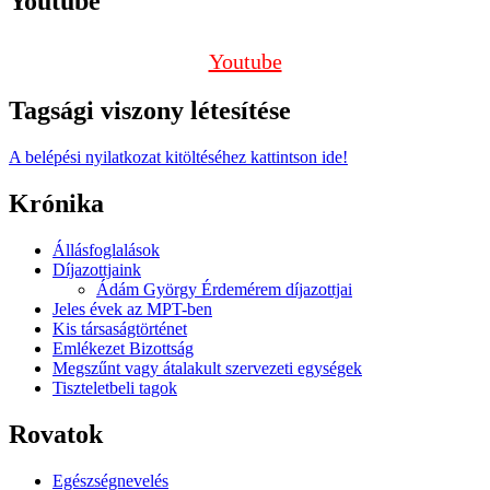
Youtube
Youtube
Tagsági viszony létesítése
A belépési nyilatkozat kitöltéséhez kattintson ide!
Krónika
Állásfoglalások
Díjazottjaink
Ádám György Érdemérem díjazottjai
Jeles évek az MPT-ben
Kis társaságtörténet
Emlékezet Bizottság
Megszűnt vagy átalakult szervezeti egységek
Tiszteletbeli tagok
Rovatok
Egészségnevelés