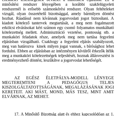
minősítési rendszer lényegében a korábbi szakfelügyeleti
rendszernél is erősebb számonkérési rendszer. Olyan feltételeket
vizsgál, olyan összetételű bizottsággal, amely bármilyen döntést
hozhat. Ráadásul nem kívánnak jogorvoslati jogot biztosítani. A
kiadott kötelező tantervek megtartását, a meg nem fogalmazott
erkölcsi elvárásokat kéri számon egy csomó folyamatos munkáltató
kötelezettség mellett. Adminisztráció vezetése, pontosság stb. a
munkaköri feladatok része, amelyek meg nem tartása fegyelmi
eljárásban vizsgálható. Csakhogy a fegyelmi eljárás szabályozott,
meg van határozva
kinek milyen jogai vannak, s bírósághoz lehet
fordulni. Ebben az eljárásban az intézményen kívülről érkezők ítélik
meg a munkaköri kötelezettségek teljesítését, hoznak állásvesztést is
eredményezhető döntést, leszűkítve a jogorvoslat lehetőségét.
AZ EGÉSZ ÉLETPÁLYA-MODELL LÉNYEGE
MEGTEREMTENI A PEDAGÓGUS TELJES
KISZOLGÁLTATOTTSÁGÁNAK, MEGALÁZÁSÁNAK JOGI
KERETEIT. AKI MÁST, MOND, MÁS TESZ, MINT AMIT
ELVÁRNAK, AZ MEHET.
17. A Minősítő Bizottság alatt és ehhez kapcsolódóan az 1.