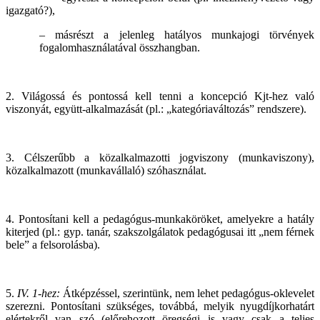
igazgató?),
– másrészt a jelenleg hatályos munkajogi törvények
fogalomhasználatával összhangban.
2. Világossá és pontossá kell tenni a koncepció Kjt-hez való
viszonyát, együtt-alkalmazását (pl.: „kategóriaváltozás” rendszere).
3. Célszerűbb a közalkalmazotti jogviszony (munkaviszony),
közalkalmazott (munkavállaló) szóhasználat.
4. Pontosítani kell a pedagógus-munkaköröket, amelyekre a hatály
kiterjed (pl.: gyp. tanár, szakszolgálatok pedagógusai itt „nem férnek
bele” a felsorolásba).
5.
IV. 1-hez:
Átképzéssel, szerintünk, nem lehet pedagógus-oklevelet
szerezni. Pontosítani szükséges, továbbá, melyik nyugdíjkorhatárt
elértekről van szó (előrehozott öregségi is vagy csak a teljes