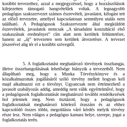
korábbi tervezethez, azzal a megjegyzéssel, hogy a hozzászólások
kifejezetten támogató hangvételűek voltak. A legnagyobb
pedagógus szakszervezet számos észrevételt, javaslatot, kifogást tett
az előző tervezetre, amellyel kapcsolatosan semmilyen utalás nem
található. A Pedagógusok Szakszervezete által megküldött
észrevételek, javaslatok nemcsak „A társadalmi konzultáció első
szakaszának eredményei” cím alatt nem kerültek feltüntetésre,
hanem az „új” tervezeten sem kerültek átvezetésre. A tervezet
jószerével alig tér el a korábbi szövegtől.
5. A foglalkoztatást meghatározó törvények összhangja,
illetve összehangolásának lehetősége hiányzik a tervezetből. Nem
állapítható meg, hogy a Munka Törvénykönyve és a
közalkalmazottak jogállásáról szóló törvény mellett hogyan kell
majd alkalmazni ezt a törvényt. Ugyancsak nem értelmezhető a
javasolt szabályozás addig, ameddig nem válik egyértelművé, hogy
a pedagógusok foglalkoztatását meghatározó további rendelkezések
hol jelennek meg. Nem tisztázott, hogy a pedagógusok
foglalkoztatását meghatározó kötelező óraszám és az ehhez
kapcsolódó összes többi, megoldásra váró kérdés melyik törvény
része lesz. Nem világos a pedagógus kamara helye, szerepe, jogai a
foglalkoztatás terén.