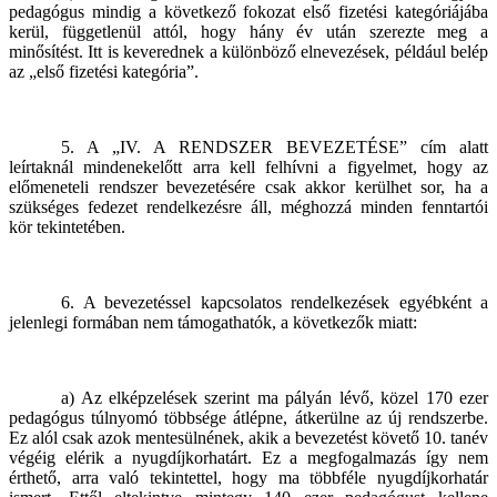
pedagógus mindig a következő fokozat első fizetési kategóriájába
kerül, függetlenül attól, hogy hány év után szerezte meg a
minősítést. Itt is keverednek a különböző elnevezések, például belép
az „első fizetési kategória”.
5. A „IV. A RENDSZER BEVEZETÉSE” cím alatt
leírtaknál mindenekelőtt arra kell felhívni a figyelmet, hogy az
előmeneteli rendszer bevezetésére csak akkor kerülhet sor, ha a
szükséges fedezet rendelkezésre áll, méghozzá minden fenntartói
kör tekintetében.
6. A bevezetéssel kapcsolatos rendelkezések egyébként a
jelenlegi formában nem támogathatók, a következők miatt:
a) Az elképzelések szerint ma pályán lévő, közel 170 ezer
pedagógus túlnyomó többsége átlépne, átkerülne az új rendszerbe.
Ez alól csak azok mentesülnének, akik a bevezetést követő 10. tanév
végéig elérik a nyugdíjkorhatárt. Ez a megfogalmazás így nem
érthető, arra való tekintettel, hogy ma többféle nyugdíjkorhatár