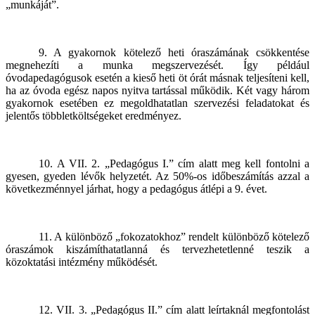
„munkáját”.
9. A gyakornok kötelező heti óraszámának csökkentése
megnehezíti a munka megszervezését. Így például
óvodapedagógusok esetén a kieső heti öt órát másnak teljesíteni kell,
ha az óvoda egész napos nyitva tartással működik. Két vagy három
gyakornok esetében ez megoldhatatlan szervezési feladatokat és
jelentős többletköltségeket eredményez.
10. A VII. 2. „Pedagógus I.” cím alatt meg kell fontolni a
gyesen, gyeden lévők helyzetét. Az 50%-os időbeszámítás azzal a
következménnyel járhat, hogy a pedagógus átlépi a 9. évet.
11. A különböző „fokozatokhoz” rendelt különböző kötelező
óraszámok kiszámíthatatlanná és tervezhetetlenné teszik a
közoktatási intézmény működését.
12. VII. 3. „Pedagógus II.” cím alatt leírtaknál megfontolást