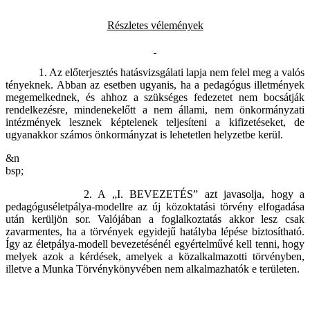
Részletes vélemények
1. Az előterjesztés hatásvizsgálati lapja nem felel meg a valós
tényeknek. Abban az esetben ugyanis, ha a pedagógus illetmények
megemelkednek, és ahhoz a szükséges fedezetet nem bocsátják
rendelkezésre, mindenekelőtt a nem állami, nem önkormányzati
intézmények lesznek képtelenek teljesíteni a kifizetéseket, de
ugyanakkor számos önkormányzat is lehetetlen helyzetbe kerül.
&n
bsp;
2. A „I. BEVEZETÉS” azt javasolja, hogy a
pedagóguséletpálya-modellre az új közoktatási törvény elfogadása
után kerüljön sor. Valójában a foglalkoztatás akkor lesz csak
zavarmentes, ha a törvények egyidejű hatályba lépése biztosítható.
Így az életpálya-modell bevezetésénél egyértelművé kell tenni, hogy
melyek azok a kérdések, amelyek a közalkalmazotti törvényben,
illetve a Munka Törvénykönyvében nem alkalmazhatók e területen.