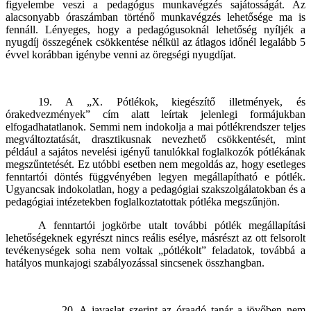
figyelembe veszi a pedagógus munkavégzés sajátosságát. Az
alacsonyabb óraszámban történő munkavégzés lehetősége ma is
fennáll. Lényeges, hogy a pedagógusoknál lehetőség nyíljék a
nyugdíj összegének csökkentése nélkül az átlagos időnél legalább 5
évvel korábban igénybe venni az öregségi nyugdíjat.
19. A „X. Pótlékok, kiegészítő illetmények, és
órakedvezmények” cím alatt leírtak jelenlegi formájukban
elfogadhatatlanok. Semmi nem indokolja a mai pótlékrendszer teljes
megváltoztatását, drasztikusnak nevezhető csökkentését, mint
például a sajátos nevelési igényű tanulókkal foglalkozók pótlékának
megszűntetését. Ez utóbbi esetben nem megoldás az, hogy esetleges
fenntartói döntés függvényében legyen megállapítható e pótlék.
Ugyancsak indokolatlan, hogy a pedagógiai szakszolgálatokban és a
pedagógiai intézetekben foglalkoztatottak pótléka megszűnjön.
A fenntartói jogkörbe utalt további pótlék megállapítási
lehetőségeknek egyrészt nincs reális esélye, másrészt az ott felsorolt
tevékenységek soha nem voltak „pótlékolt” feladatok, továbbá a
hatályos munkajogi szabályozással sincsenek összhangban.
20. A javaslat szerint az óraadó tanár a jövőben nem