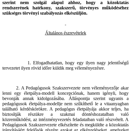
szerint nem szolgál alapul ahhoz, hogy a közoktatás
rendszerének hatékony, szakszerű, törvényes működéséhez
szükséges törvényi szabályozás elkészüljön.
Általános észrevételek
1. Elfogadhatatlan, hogy egy ilyen nagy jelentőségű
tervezetet ilyen rövid időre küldik meg véleményezésre.
2. A Pedagógusok Szakszervezete nem véleményezője akar
lenni egy életpálya-modell koncepciónak, hanem igényli, hogy
bevonják annak kidolgozásába. Álláspontja szerint ugyanis a
pedagógusok életpálya-modellje nem szűkíthető le a vitaanyagban
található kérdéskörökre. A pedagógus életpályája akkor teljes, ha
biztosítják részükre a szakmai döntéshozatalban való
közreműködést, az intézményvezetés feladataiban való részvételt. A
Pedagógusok Szakszervezete elkészítette és megküldte a közoktatás
irányításáért felelősök részére azokat az elképzeléseket, amelyeket