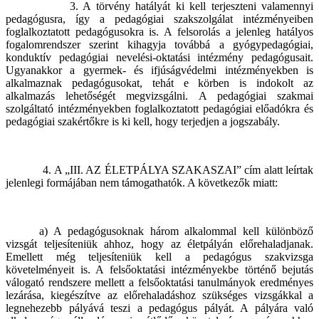
3. A törvény hatályát ki kell terjeszteni valamennyi
pedagógusra, így a pedagógiai szakszolgálat intézményeiben
foglalkoztatott pedagógusokra is. A felsorolás a jelenleg hatályos
fogalomrendszer szerint kihagyja továbbá a gyógypedagógiai,
konduktív pedagógiai nevelési-oktatási intézmény pedagógusait.
Ugyanakkor a gyermek- és ifjúságvédelmi intézményekben is
alkalmaznak pedagógusokat, tehát e körben is indokolt az
alkalmazás lehetőségét megvizsgálni. A pedagógiai szakmai
szolgáltató intézményekben foglalkoztatott pedagógiai előadókra és
pedagógiai szakértőkre is ki kell, hogy terjedjen a jogszabály.
4. A „III. AZ ÉLETPÁLYA SZAKASZAI” cím alatt leírtak
jelenlegi formájában nem támogathatók. A következők miatt:
a) A pedagógusoknak három alkalommal kell különböző
vizsgát teljesíteniük ahhoz, hogy az életpályán előrehaladjanak.
Emellett még teljesíteniük kell a pedagógus szakvizsga
követelményeit is. A felsőoktatási intézményekbe történő bejutás
válogató rendszere mellett a felsőoktatási tanulmányok eredményes
lezárása, kiegészítve az előrehaladáshoz szükséges vizsgákkal a
legnehezebb pályává teszi a pedagógus pályát. A pályára való