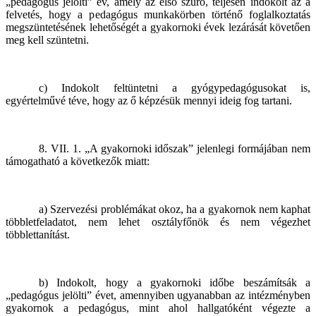
„pedagógus jelölti” év, amely az első szűrő, teljesen indokolt az a
felvetés, hogy a pedagógus munkakörben történő foglalkoztatás
megszüntetésének lehetőségét a gyakornoki évek lezárását követően
meg kell szüntetni.
c) Indokolt feltüntetni a gyógypedagógusokat is,
egyértelművé téve, hogy az ő képzésük mennyi ideig fog tartani.
8. VII. 1. „A gyakornoki időszak” jelenlegi formájában nem
támogatható a következők miatt:
a) Szervezési problémákat okoz, ha a gyakornok nem kaphat
többletfeladatot, nem lehet osztályfőnök és nem végezhet
többlettanítást.
b) Indokolt, hogy a gyakornoki időbe beszámítsák a
„pedagógus jelölti” évet, amennyiben ugyanabban az intézményben
gyakornok a pedagógus, mint ahol hallgatóként végezte a