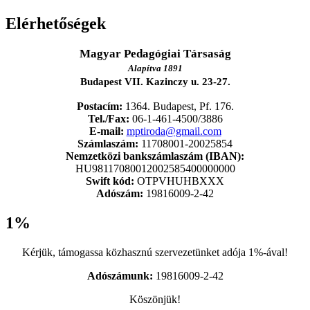
Elérhetőségek
Magyar Pedagógiai Társaság
Alapítva 1891
Budapest VII. Kazinczy u. 23-27.
Postacím:
1364. Budapest, Pf. 176.
Tel./Fax:
06-1-461-4500/3886
E-mail:
mptiroda@gmail.com
Számlaszám:
11708001-20025854
Nemzetközi bankszámlaszám (IBAN):
HU98117080012002585400000000
Swift kód:
OTPVHUHBXXX
Adószám:
19816009-2-42
1%
Kérjük, támogassa közhasznú szervezetünket adója 1%-ával!
Adószámunk:
19816009-2-42
Köszönjük!