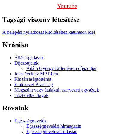
Youtube
Tagsági viszony létesítése
A belépési nyilatkozat kitöltéséhez kattintson ide!
Krónika
Állásfoglalások
Díjazottjaink
Ádám György Érdemérem díjazottjai
Jeles évek az MPT-ben
Kis társaságtörténet
Emlékezet Bizottság
Megszűnt vagy átalakult szervezeti egységek
Tiszteletbeli tagok
Rovatok
Egészségnevelés
Egészségnevelési hírmagazin
Egészségnevelési Tudástár