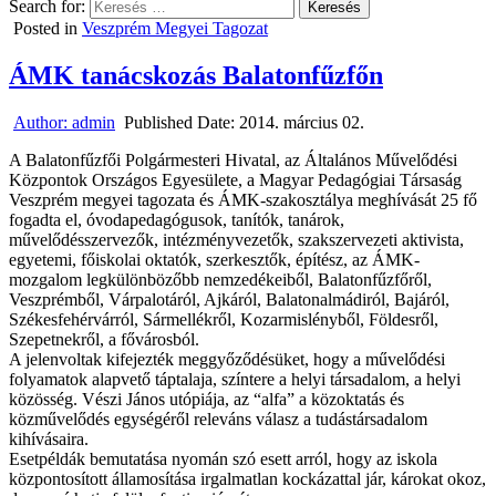
Search for:
Posted in
Veszprém Megyei Tagozat
ÁMK tanácskozás Balatonfűzfőn
Author:
admin
Published Date:
2014. március 02.
A Balatonfűzfői Polgármesteri Hivatal, az Általános Művelődési
Központok Országos Egyesülete, a Magyar Pedagógiai Társaság
Veszprém megyei tagozata és ÁMK-szakosztálya meghívását 25 fő
fogadta el, óvodapedagógusok, tanítók, tanárok,
művelődésszervezők, intézményvezetők, szakszervezeti aktivista,
egyetemi, főiskolai oktatók, szerkesztők, építész, az ÁMK-
mozgalom legkülönbözőbb nemzedékeiből, Balatonfűzfőről,
Veszprémből, Várpalotáról, Ajkáról, Balatonalmádiról, Bajáról,
Székesfehérvárról, Sármellékről, Kozarmislényből, Földesről,
Szepetnekről, a fővárosból.
A jelenvoltak kifejezték meggyőződésüket, hogy a művelődési
folyamatok alapvető táptalaja, színtere a helyi társadalom, a helyi
közösség. Vészi János utópiája, az “alfa” a közoktatás és
közművelődés egységéről releváns válasz a tudástársadalom
kihívásaira.
Esetpéldák bemutatása nyomán szó esett arról, hogy az iskola
központosított államosítása irgalmatlan kockázattal jár, károkat okoz,