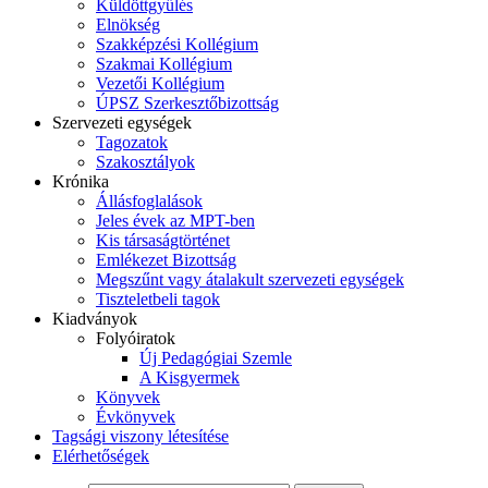
Küldöttgyűlés
Elnökség
Szakképzési Kollégium
Szakmai Kollégium
Vezetői Kollégium
ÚPSZ Szerkesztőbizottság
Szervezeti egységek
Tagozatok
Szakosztályok
Krónika
Állásfoglalások
Jeles évek az MPT-ben
Kis társaságtörténet
Emlékezet Bizottság
Megszűnt vagy átalakult szervezeti egységek
Tiszteletbeli tagok
Kiadványok
Folyóiratok
Új Pedagógiai Szemle
A Kisgyermek
Könyvek
Évkönyvek
Tagsági viszony létesítése
Elérhetőségek