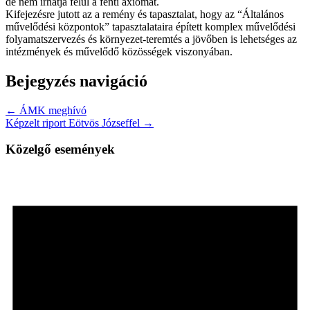
de nem írhatja felül a fenti axiómát.
Kifejezésre jutott az a remény és tapasztalat, hogy az “Általános
művelődési központok” tapasztalataira épített komplex művelődési
folyamatszervezés és környezet-teremtés a jövőben is lehetséges az
intézmények és művelődő közösségek viszonyában.
Bejegyzés navigáció
← ÁMK meghívó
Képzelt riport Eötvös Józseffel →
Közelgő események