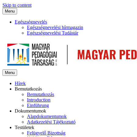
Skip to content
Menu
Egészségnevelés
Egészségnevelési hírmagazin
Egészségnevelési Tudástár
Menu
Hírek
Bemutatkozás
Bemutatkozás
Introduction
Einführung
Dokumentumok
Alapdokumentumok
Adatkezelési Tájékoztató
Testületek
Felügyelő Bizottság