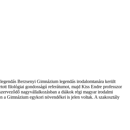
 legendás Berzsenyi Gimnázium legendás irodalomtanára került
ott filológiai gondosságú referátumot, majd Kiss Endre professzor
szerveződő nagyvállalkozásban a diákok régi magyar irodalmi
ésen a Gimnázium egykori növendékei is jelen voltak. A szakosztály