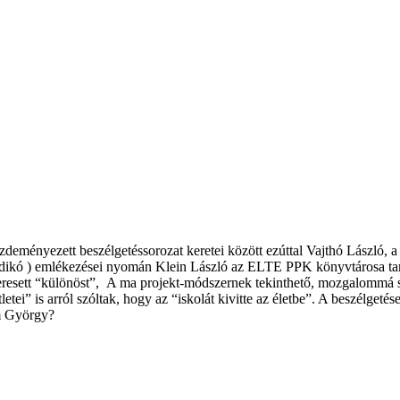
ményezett beszélgetéssorozat keretei között ezúttal Vajthó László, a
 Ildikó ) emlékezései nyomán Klein László az ELTE PPK könyvtárosa tart
eresett “különöst”, A ma projekt-módszernek tekinthető, mozgalommá 
etei” is arról szóltak, hogy az “iskolát kivitte az életbe”. A beszélget
m György?