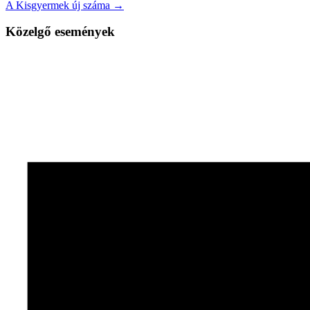
A Kisgyermek új száma →
Közelgő események