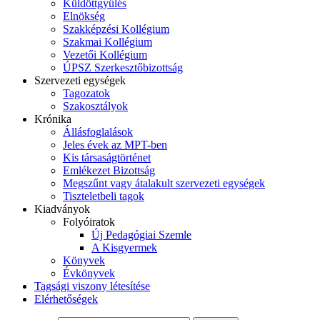
Küldöttgyűlés
Elnökség
Szakképzési Kollégium
Szakmai Kollégium
Vezetői Kollégium
ÚPSZ Szerkesztőbizottság
Szervezeti egységek
Tagozatok
Szakosztályok
Krónika
Állásfoglalások
Jeles évek az MPT-ben
Kis társaságtörténet
Emlékezet Bizottság
Megszűnt vagy átalakult szervezeti egységek
Tiszteletbeli tagok
Kiadványok
Folyóiratok
Új Pedagógiai Szemle
A Kisgyermek
Könyvek
Évkönyvek
Tagsági viszony létesítése
Elérhetőségek