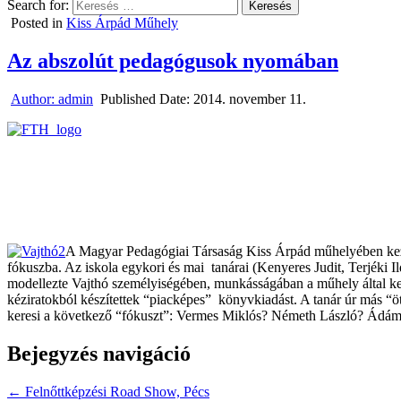
Search for:
Posted in
Kiss Árpád Műhely
Az abszolút pedagógusok nyomában
Author:
admin
Published Date:
2014. november 11.
A Magyar Pedagógiai Társaság Kiss Árpád műhelyében kezde
fókuszba. Az iskola egykori és mai tanárai (Kenyeres Judit, Terjéki
modellezte Vajthó személyiségében, munkásságában a műhely által k
kéziratokból készítettek “piacképes” könyvkiadást. A tanár úr más “ötl
keresi a következő “fókuszt”: Vermes Miklós? Németh László? Ádá
Bejegyzés navigáció
← Felnőttképzési Road Show, Pécs