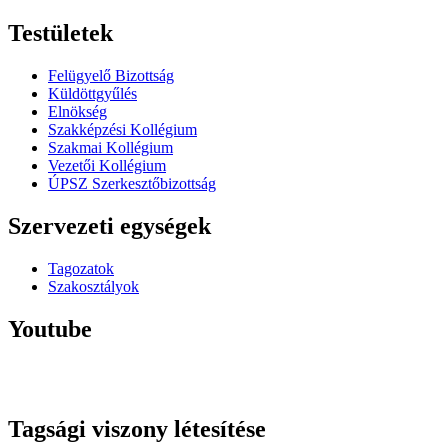
Testületek
Felügyelő Bizottság
Küldöttgyűlés
Elnökség
Szakképzési Kollégium
Szakmai Kollégium
Vezetői Kollégium
ÚPSZ Szerkesztőbizottság
Szervezeti egységek
Tagozatok
Szakosztályok
Youtube
Tagsági viszony létesítése