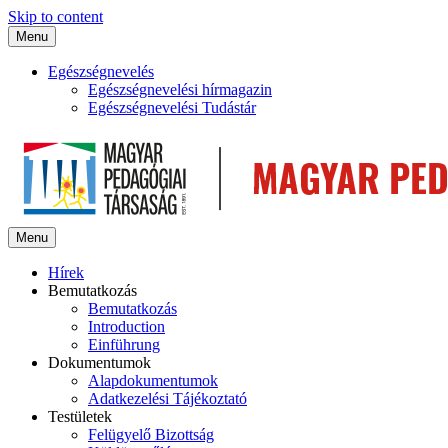
Skip to content
Menu
Egészségnevelés
Egészségnevelési hírmagazin
Egészségnevelési Tudástár
Menu
Hírek
Bemutatkozás
Bemutatkozás
Introduction
Einführung
Dokumentumok
Alapdokumentumok
Adatkezelési Tájékoztató
Testületek
Felügyelő Bizottság