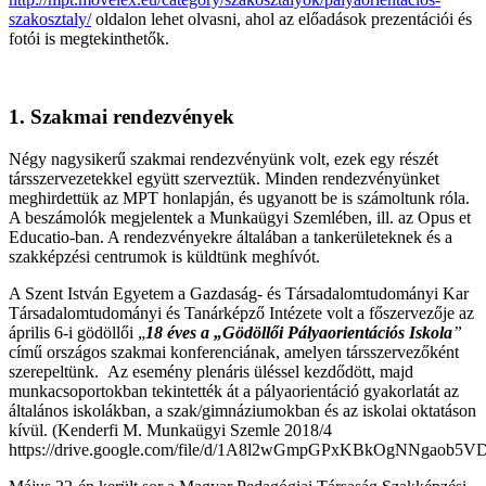
szakosztaly/
oldalon lehet olvasni, ahol az előadások prezentációi és
fotói is megtekinthetők.
1. Szakmai rendezvények
Négy nagysikerű szakmai rendezvényünk volt, ezek egy részét
társszervezetekkel együtt szerveztük. Minden rendezvényünket
meghirdettük az MPT honlapján, és ugyanott be is számoltunk róla.
A beszámolók megjelentek a Munkaügyi Szemlében, ill. az Opus et
Educatio-ban. A rendezvényekre általában a tankerületeknek és a
szakképzési centrumok is küldtünk meghívót.
A Szent István Egyetem a Gazdaság- és Társadalomtudományi Kar
Társadalomtudományi és Tanárképző Intézete volt a főszervezője az
április 6-i gödöllői „
18 éves a „Gödöllői Pályaorientációs Iskola
”
című országos szakmai konferenciának, amelyen társszervezőként
szerepeltünk. Az esemény plenáris üléssel kezdődött, majd
munkacsoportokban tekintették át a pályaorientáció gyakorlatát az
általános iskolákban, a szak/gimnáziumokban és az iskolai oktatáson
kívül. (Kenderfi M. Munkaügyi Szemle 2018/4
https://drive.google.com/file/d/1A8l2wGmpGPxKBkOgNNgaob5VD