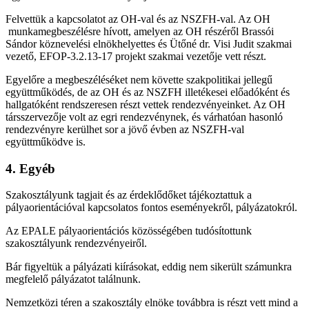
Felvettük a kapcsolatot az OH-val és az NSZFH-val. Az OH
munkamegbeszélésre hívott, amelyen az OH részéről Brassói
Sándor köznevelési elnökhelyettes és Ütőné dr. Visi Judit szakmai
vezető, EFOP-3.2.13-17 projekt szakmai vezetője vett részt.
Egyelőre a megbeszéléséket nem követte szakpolitikai jellegű
együttműködés, de az OH és az NSZFH illetékesei előadóként és
hallgatóként rendszeresen részt vettek rendezvényeinket. Az OH
társszervezője volt az egri rendezvénynek, és várhatóan hasonló
rendezvényre kerülhet sor a jövő évben az NSZFH-val
együttműködve is.
4. Egyéb
Szakosztályunk tagjait és az érdeklődőket tájékoztattuk a
pályaorientációval kapcsolatos fontos eseményekről, pályázatokról.
Az EPALE pályaorientációs közösségében tudósítottunk
szakosztályunk rendezvényeiről.
Bár figyeltük a pályázati kiírásokat, eddig nem sikerült számunkra
megfelelő pályázatot találnunk.
Nemzetközi téren a szakosztály elnöke továbbra is részt vett mind a