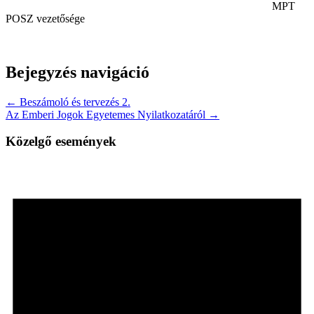
MPT
POSZ vezetősége
Bejegyzés navigáció
← Beszámoló és tervezés 2.
Az Emberi Jogok Egyetemes Nyilatkozatáról →
Közelgő események