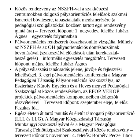
Közös rendezvény az NSZFH-val a szakképzési
centrumokban dolgozó pályaorientációs felelősök szakmai
ismeretei bővítésére, tapasztalataik megismerésére (a
pedagógiai szolgálatokkal közösen tartott egri rendezvény
mintájára) – Tervezett időpont: 1. negyedév, felelős: Juhász
Ágnes – egyeztetés folyamatban
Pályaorientációs rendszerek összehasonlító vizsgálta. Műhely
az NSZFH és az OH pályaorientációs döntéshozóinak
bevonásával (szakosztályi előadások után kerekasztal-
beszélgetés) – informális egyeztetés megtörtént. Tervezett
időpont: május, felelős: Juhász Ágnes
A pályaválasztási tanácsadás jelene, jövője és fejlesztési
lehetőségei. 3. egri pályaorientációs konferencia a Magyar
Pedagógiai Társaság Pályaorientációs Szakosztálya, az
Eszterházy Károly Egyetem és a Heves megyei Pedagógiai
Szakszolgálat közös rendezésében, az EFOP-VEKOP
projektek pályaorientációs komponenseiben dolgozók
részvételével – Tervezett időpont: szeptember eleje, felelős:
Fazakas Ida.
Egész életen át tartó tanulás és életút-támogató pályaorientáció
(LLL és LLG). A Magyar Közgazdasági Társaság
Munkaügyi Szakosztályával és a Magyar Pedagógiai
Társaság Felnőttképzési Szakosztályával közös rendezvény –
tervezett időpont: november 14, felelős: Borbély-Pecze Tibor