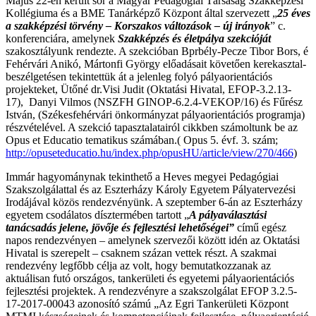
Május 22-én került sor a Magyar Pedagógiai Társaság Szakképzési
Kollégiuma és a BME Tanárképző Központ által szervezett „
25 éves
a szakképzési törvény – Korszakos változások – új irányok
” c.
konferenciára, amelynek
Szakképzés és életpálya szekcióját
szakosztályunk rendezte. A szekcióban Bprbély-Pecze Tibor Bors, é
Fehérvári Anikó, Mártonfi György előadásait követően kerekasztal-
beszélgetésen tekintettük át a jelenleg folyó pályaorientációs
projekteket, Ütőné dr.Visi Judit (Oktatási Hivatal, EFOP-3.2.13-
17), Danyi Vilmos (NSZFH GINOP-6.2.4-VEKOP/16) és Fűrész
István, (Székesfehérvári önkormányzat pályaorientációs programja)
részvételével. A szekció tapasztalatairól cikkben számoltunk be az
Opus et Educatio tematikus számában.( Opus 5. évf. 3. szám;
http://opuseteducatio.hu/index.php/opusHU/article/view/270/466
)
Immár hagyománynak tekinthető a Heves megyei Pedagógiai
Szakszolgálattal és az Eszterházy Károly Egyetem Pályatervezési
Irodájával közös rendezvényünk. A szeptember 6-án az Eszterházy
egyetem csodálatos dísztermében tartott „
A pályaválasztási
tanácsadás jelene, jövője és fejlesztési lehetőségei”
című egész
napos rendezvényen – amelynek szervezői között idén az Oktatási
Hivatal is szerepelt – csaknem százan vettek részt. A szakmai
rendezvény legfőbb célja az volt, hogy bemutatkozzanak az
aktuálisan futó országos, tankerületi és egyetemi pályaorientációs
fejlesztési projektek. A rendezvényre a szakszolgálat EFOP 3.2.5-
17-2017-00043 azonosító számú „Az Egri Tankerületi Központ