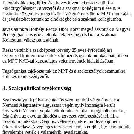
Ellenőriztük a tagdíjfizetést, kevés kivétellel részt vettünk a
küldöttgyűléseken, a vezetői és a szakmai kollégium ülésein. A
tisztújító közgyűlést megelőzően Véleményeztük az MPT munkáját,
és javaslatokat tettünk az elnökségbe és a szakmai kollégiumba.
Javaslatunkra Borbély-Pecze Tibor Borst megválasztották a Magyar
Pedagógiai Társaság alelnökének, Szilágyi Klárát a Szakmai
Kollégium választott tagjának.
Részt vettünk a szakképzési törvény 25 éves évfordulójára
szervezett konferencia előkészítő bizottságának munkájában, illetve
az MPT NAT-tal kapcsolatos véleményének kialakításában.
Tagságunkat tájékoztattuk az MPT és a szakosztályok számunkra
érdekes rendezvényeiről.
3. Szakpolitikai tevékenység
Szakosztályunk pályaorientációs szempontból véleményezte a
Nemzeti Alaptanterv augusztus végén nyilvánosságra került
tervezetét. Véleményünket elküldtük a vitában megjelölt címekre,
felajánlva az együttműködést a tervezet véglegesítésénél, ill. a
további munkákban. Sajnos, véleményünkre mindezidáig nem
érkezett válasz. A végleges tervezetet nem ismerjük, így nem tudjuk,
figyelembe vették-e valamelyik javaslatunkat.