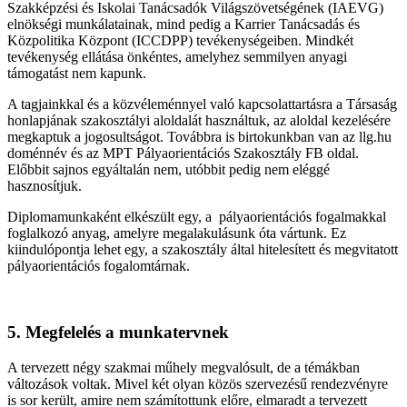
Szakképzési és Iskolai Tanácsadók Világszövetségének (IAEVG)
elnökségi munkálatainak, mind pedig a Karrier Tanácsadás és
Közpolitika Központ (ICCDPP) tevékenységeiben. Mindkét
tevékenység ellátása önkéntes, amelyhez semmilyen anyagi
támogatást nem kapunk.
A tagjainkkal és a közvéleménnyel való kapcsolattartásra a Társaság
honlapjának szakosztályi aloldalát használtuk, az aloldal kezelésére
megkaptuk a jogosultságot. Továbbra is birtokunkban van az llg.hu
doménnév és az MPT Pályaorientációs Szakosztály FB oldal.
Előbbit sajnos egyáltalán nem, utóbbit pedig nem eléggé
hasznosítjuk.
Diplomamunkaként elkészült egy, a pályaorientációs fogalmakkal
foglalkozó anyag, amelyre megalakulásunk óta vártunk. Ez
kiindulópontja lehet egy, a szakosztály által hitelesített és megvitatott
pályaorientációs fogalomtárnak.
5. Megfelelés a munkatervnek
A tervezett négy szakmai műhely megvalósult, de a témákban
változások voltak. Mivel két olyan közös szervezésű rendezvényre
is sor került, amire nem számítottunk előre, elmaradt a tervezett