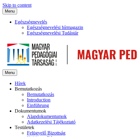
Skip to content
Menu
Egészségnevelés
Egészségnevelési hírmagazin
Egészségnevelési Tudástár
Menu
Hírek
Bemutatkozás
Bemutatkozás
Introduction
Einführung
Dokumentumok
Alapdokumentumok
Adatkezelési Tájékoztató
Testületek
Felügyelő Bizottság