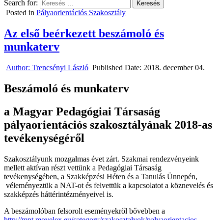
Search for:
Posted in
Pályaorientációs Szakosztály
Az első beérkezett beszámoló és
munkaterv
Author:
Trencsényi László
Published Date:
2018. december 04.
Beszámoló és munkaterv
a Magyar Pedagógiai Társaság
pályaorientációs szakosztályának 2018-as
tevékenységéről
Szakosztályunk mozgalmas évet zárt. Szakmai rendezvényeink
mellett aktívan részt vettünk a Pedagógiai Társaság
tevékenységében, a Szakképzési Héten és a Tanulás Ünnepén,
véleményeztük a NAT-ot és felvettük a kapcsolatot a köznevelés és
szakképzés háttérintézményeivel is.
A beszámolóban felsorolt eseményekről bővebben a
http://mpt.movelex.eu/category/szakosztalyok/palyaorientacios-