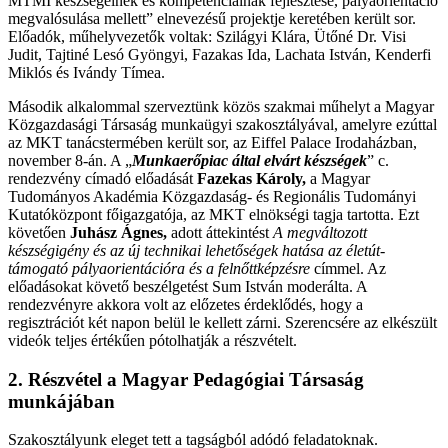
MTMI készségeinek és kompetenciáinak fejlesztése, pályaorientáció
megvalósulása mellett” elnevezésű projektje keretében került sor.
Előadók, műhelyvezetők voltak: Szilágyi Klára, Ütőné Dr. Visi
Judit, Tajtiné Lesó Gyöngyi, Fazakas Ida, Lachata István, Kenderfi
Miklós és Ivándy Tímea.
Második alkalommal szerveztünk közös szakmai műhelyt a Magyar
Közgazdasági Társaság munkaügyi szakosztályával, amelyre ezúttal
az MKT tanácstermében került sor, az Eiffel Palace Irodaházban,
november 8-án. A „
Munkaerőpiac által elvárt készségek
” c.
rendezvény címadó előadását
Fazekas Károly
,
a Magyar
Tudományos Akadémia Közgazdaság- és Regionális Tudományi
Kutatóközpont főigazgatója, az MKT elnökségi tagja tartotta. Ezt
követően
Juhász Ágnes,
adott áttekintést
A megváltozott
készségigény és az új technikai lehetőségek hatása az életút-
támogató pályaorientációra és a felnőttképzésre
címmel. Az
előadásokat követő beszélgetést Sum István moderálta. A
rendezvényre akkora volt az előzetes érdeklődés, hogy a
regisztrációt két napon belül le kellett zárni. Szerencsére az elkészült
videók teljes értékűen pótolhatják a részvételt.
2. Részvétel a Magyar Pedagógiai Társaság
munkájában
Szakosztályunk eleget tett a tagságból adódó feladatoknak.