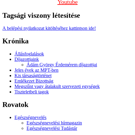
Youtube
Tagsági viszony létesítése
A belépési nyilatkozat kitöltéséhez kattintson ide!
Krónika
Állásfoglalások
Díjazottjaink
Ádám György Érdemérem díjazottjai
Jeles évek az MPT-ben
Kis társaságtörténet
Emlékezet Bizottság
Megszűnt vagy átalakult szervezeti egységek
Tiszteletbeli tagok
Rovatok
Egészségnevelés
Egészségnevelési hírmagazin
Egészségnevelési Tudástár