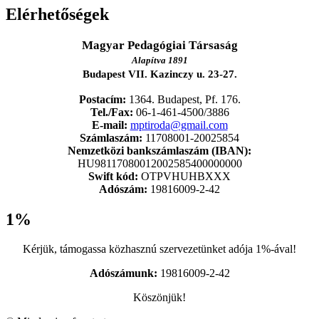
Elérhetőségek
Magyar Pedagógiai Társaság
Alapítva 1891
Budapest VII. Kazinczy u. 23-27.
Postacím:
1364. Budapest, Pf. 176.
Tel./Fax:
06-1-461-4500/3886
E-mail:
mptiroda@gmail.com
Számlaszám:
11708001-20025854
Nemzetközi bankszámlaszám (IBAN):
HU98117080012002585400000000
Swift kód:
OTPVHUHBXXX
Adószám:
19816009-2-42
1%
Kérjük, támogassa közhasznú szervezetünket adója 1%-ával!
Adószámunk:
19816009-2-42
Köszönjük!