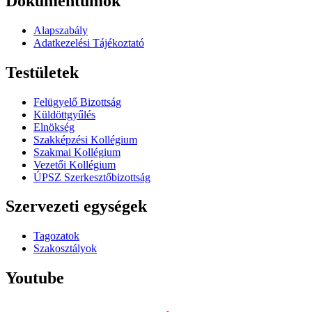
Dokumentumok
Alapszabály
Adatkezelési Tájékoztató
Testületek
Felügyelő Bizottság
Küldöttgyűlés
Elnökség
Szakképzési Kollégium
Szakmai Kollégium
Vezetői Kollégium
ÚPSZ Szerkesztőbizottság
Szervezeti egységek
Tagozatok
Szakosztályok
Youtube