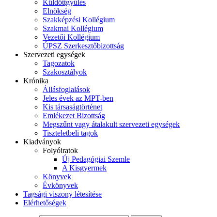
Küldöttgyűlés
Elnökség
Szakképzési Kollégium
Szakmai Kollégium
Vezetői Kollégium
ÚPSZ Szerkesztőbizottság
Szervezeti egységek
Tagozatok
Szakosztályok
Krónika
Állásfoglalások
Jeles évek az MPT-ben
Kis társaságtörténet
Emlékezet Bizottság
Megszűnt vagy átalakult szervezeti egységek
Tiszteletbeli tagok
Kiadványok
Folyóiratok
Új Pedagógiai Szemle
A Kisgyermek
Könyvek
Évkönyvek
Tagsági viszony létesítése
Elérhetőségek