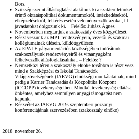
Bors.
Szükség szerint állásfoglalást alakítunk ki a szakterületünket
érintő oktatáspolitikai dokumentumokról, intézkedésekről,
elképzelésekről, felkérés esetén véleményezzük azokat, ill.
javaslatokat dolgozunk ki. – Felelős: Juhász Ágnes
Novemberben megtartjuk a szakosztály éves közgyűlését.
Részt veszünk az MPT rendezvényein, vezetői és szakmai
kollégiumainak ülésein, küldöttgyűlésén.
Az EPALE pályaorientációs közösségében tudósítunk
szakosztályunk rendezvényeiről és vitaanyagként
felhelyezzük állásfoglalásainkat. – Felelős: ?
Nemzetközi téren a szakosztály elnöke továbbra is részt vesz
mind a Szakképzési és Iskolai Tanácsadók
Világszövetségének (IAEVG) elnökségi munkálatainak, mind
pedig a Karrier Tanácsadás és Közpolitika Központ
(ICCDPP) tevékenységeiben. Mindkét tevékenység ellátása
önkéntes, amelyhez semmilyen anyagi támogatást nem
kapunk.
Részvétel az IAEVG 2019. szeptemberi pozsonyi
konferenciájának szervezésében (szakosztály elnöke)
november 26.