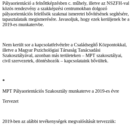
Pályaorientáció a felnőttképzésben c. műhely, illetve az NSZFH-val
közös rendezvény a szakképzési centrumokban dolgozó
pályaorientációs felelősök szakmai ismeretei bővítésének segítésére,
tapasztalataik megismerésére. Javasoljuk, hogy ezek kerüljenek be a
2019-es munkatervbe.
Nem került sor a kapcsolatfelvételre a Családsegítő Központokkal,
illetve a Magyar Pszichológiai Társaság Tanácsadási
Szakosztályával, azonban más területeken – MPT szakosztályai,
civil szervezetek, döntéshozók – kapcsolataink bővültek.
*
MPT Pályaorientációs Szakosztály munkaterve a 2019-es évre
Tervezet
2019-ben az alábbi tevékenységek megvalósítását tervezzük: