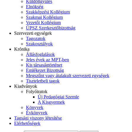
Küldöttgyűlés
Elnökség
Szakképzési Kollégium
Szakmai Kollégium
Vezetői Kollégium
ÚPSZ Szerkesztőbizottság
Szervezeti egységek
Tagozatok
Szakosztályok
Krónika
Állásfoglalások
Jeles évek az MPT-ben
Kis társaságtörténet
Emlékezet Bizottság
Megszűnt vagy átalakult szervezeti egységek
Tiszteletbeli tagok
Kiadványok
Folyóiratok
Új Pedagógiai Szemle
A Kisgyermek
Könyvek
Évkönyvek
Tagsági viszony létesítése
Elérhetőségek