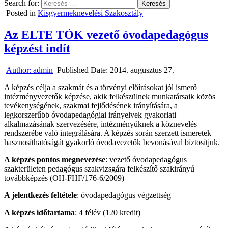
Search for:
Posted in
Kisgyermeknevelési Szakosztály
Az ELTE TÓK vezető óvodapedagógus
képzést indít
Author:
admin
Published Date:
2014. augusztus 27.
A képzés célja a szakmát és a törvényi előírásokat jól ismerő
intézményvezetők képzése, akik felkészülnek munkatársaik közös
tevékenységének, szakmai fejlődésének irányítására, a
legkorszerűbb óvodapedagógiai irányelvek gyakorlati
alkalmazásának szervezésére, intézményüknek a köznevelés
rendszerébe való integrálására. A képzés során szerzett ismeretek
hasznosíthatóságát gyakorló óvodavezetők bevonásával biztosítjuk.
A képzés pontos megnevezése
: vezető óvodapedagógus
szakterületen pedagógus szakvizsgára felkészítő szakirányú
továbbképzés (OH-FHF/176-6/2009)
A jelentkezés feltétele
: óvodapedagógus végzettség
A képzés időtartama
: 4 félév (120 kredit)