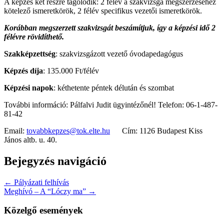
A képzés két részre tagolódik: 2 félév a szakvizsga megszerzéséhez
kötelező ismeretkörök, 2 félév specifikus vezetői ismeretkörök.
Korábban megszerzett szakvizsgát beszámítjuk, így a képzési idő 2
félévre rövidíthető.
Szakképzettség
: szakvizsgázott vezető óvodapedagógus
Képzés díja
: 135.000 Ft/félév
Képzési napok
: kéthetente péntek délután és szombat
További információ: Pálfalvi Judit ügyintézőnél! Telefon: 06-1-487-
81-42
Email:
tovabbkepzes@tok.elte.hu
Cím: 1126 Budapest Kiss
János altb. u. 40.
Bejegyzés navigáció
← Pályázati felhívás
Meghívó – A “Lóczy ma” →
Közelgő események