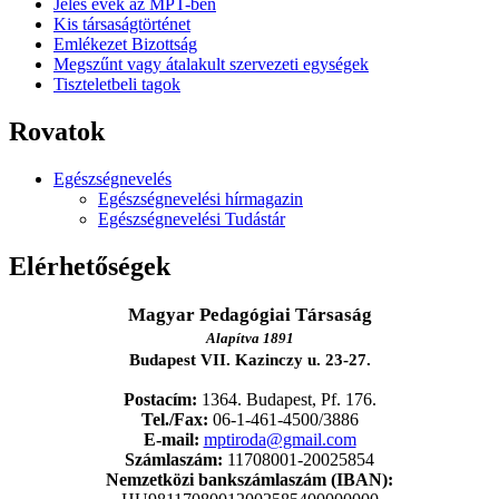
Jeles évek az MPT-ben
Kis társaságtörténet
Emlékezet Bizottság
Megszűnt vagy átalakult szervezeti egységek
Tiszteletbeli tagok
Rovatok
Egészségnevelés
Egészségnevelési hírmagazin
Egészségnevelési Tudástár
Elérhetőségek
Magyar Pedagógiai Társaság
Alapítva 1891
Budapest VII. Kazinczy u. 23-27.
Postacím:
1364. Budapest, Pf. 176.
Tel./Fax:
06-1-461-4500/3886
E-mail:
mptiroda@gmail.com
Számlaszám:
11708001-20025854
Nemzetközi bankszámlaszám (IBAN):