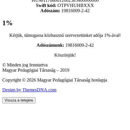
HU98117080012002585400000000
Swift kód:
OTPVHUHBXXX
Adószám:
19816009-2-42
1%
Kérjük, támogassa közhasznú szervezetünket adója 1%-ával!
Adószámunk:
19816009-2-42
Köszönjük!
© Minden jog fenntartva
Magyar Pedagógiai Társaság – 2019
Copyright © 2026 Magyar Pedagógiai Társaság honlapja
Design by ThemesDNA.com
Vissza a tetejére