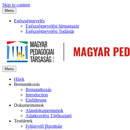
Skip to content
Menu
Egészségnevelés
Egészségnevelési hírmagazin
Egészségnevelési Tudástár
Menu
Hírek
Bemutatkozás
Bemutatkozás
Introduction
Einführung
Dokumentumok
Alapdokumentumok
Adatkezelési Tájékoztató
Testületek
Felügyelő Bizottság