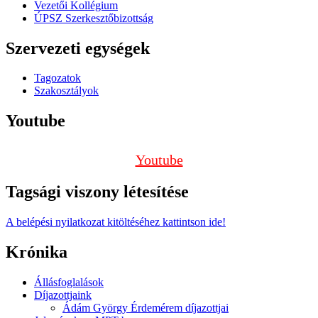
Vezetői Kollégium
ÚPSZ Szerkesztőbizottság
Szervezeti egységek
Tagozatok
Szakosztályok
Youtube
Youtube
Tagsági viszony létesítése
A belépési nyilatkozat kitöltéséhez kattintson ide!
Krónika
Állásfoglalások
Díjazottjaink
Ádám György Érdemérem díjazottjai