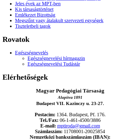
Jeles évek az MPT-ben
Kis társaságtörténet
Emlékezet Bizottság
Megszűnt vagy átalakult szervezeti egységek
Tiszteletbeli tagok
Rovatok
Egészségnevelés
Egészségnevelési hírmagazin
Egészségnevelési Tudástár
Elérhetőségek
Magyar Pedagógiai Társaság
Alapítva 1891
Budapest VII. Kazinczy u. 23-27.
Postacím:
1364. Budapest, Pf. 176.
Tel./Fax:
06-1-461-4500/3886
E-mail:
mptiroda@gmail.com
Számlaszám:
11708001-20025854
Nemzetközi bankszámlaszám (IBAN):