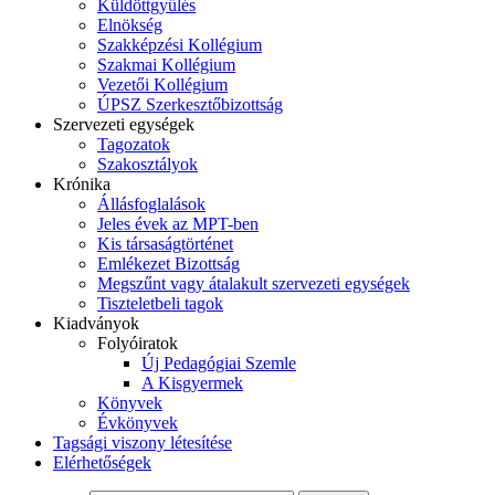
Küldöttgyűlés
Elnökség
Szakképzési Kollégium
Szakmai Kollégium
Vezetői Kollégium
ÚPSZ Szerkesztőbizottság
Szervezeti egységek
Tagozatok
Szakosztályok
Krónika
Állásfoglalások
Jeles évek az MPT-ben
Kis társaságtörténet
Emlékezet Bizottság
Megszűnt vagy átalakult szervezeti egységek
Tiszteletbeli tagok
Kiadványok
Folyóiratok
Új Pedagógiai Szemle
A Kisgyermek
Könyvek
Évkönyvek
Tagsági viszony létesítése
Elérhetőségek