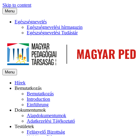
Skip to content
Menu
Egészségnevelés
Egészségnevelési hírmagazin
Egészségnevelési Tudástár
Menu
Hírek
Bemutatkozás
Bemutatkozás
Introduction
Einführung
Dokumentumok
Alapdokumentumok
Adatkezelési Tájékoztató
Testületek
Felügyelő Bizottság