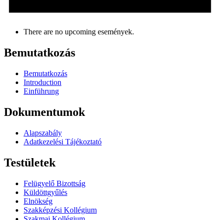
There are no upcoming események.
Bemutatkozás
Bemutatkozás
Introduction
Einführung
Dokumentumok
Alapszabály
Adatkezelési Tájékoztató
Testületek
Felügyelő Bizottság
Küldöttgyűlés
Elnökség
Szakképzési Kollégium
Szakmai Kollégium