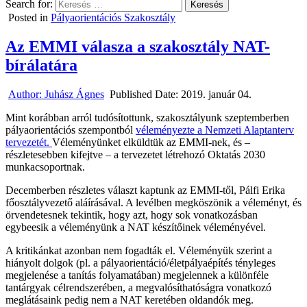
Search for:
Posted in
Pályaorientációs Szakosztály
Az EMMI válasza a szakosztály NAT-
bírálatára
Author:
Juhász Ágnes
Published Date:
2019. január 04.
Mint korábban arról tudósítottunk, szakosztályunk szeptemberben
pályaorientációs szempontból
véleményezte a Nemzeti Alaptanterv
tervezetét.
Véleményünket elküldtük az EMMI-nek, és –
részletesebben kifejtve – a tervezetet létrehozó Oktatás 2030
munkacsoportnak.
Decemberben részletes választ kaptunk az EMMI-től, Pálfi Erika
főosztályvezető aláírásával. A levélben megköszönik a véleményt, és
örvendetesnek tekintik, hogy azt, hogy sok vonatkozásban
egybeesik a véleményünk a NAT készítőinek véleményével.
A kritikánkat azonban nem fogadták el. Véleményük szerint a
hiányolt dolgok (pl. a pályaorientáció/életpályaépítés tényleges
megjelenése a tanítás folyamatában) megjelennek a különféle
tantárgyak célrendszerében, a megvalósíthatóságra vonatkozó
meglátásaink pedig nem a NAT keretében oldandók meg.