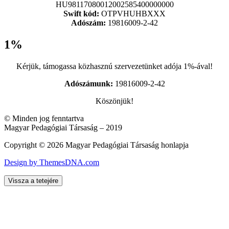
HU98117080012002585400000000
Swift kód:
OTPVHUHBXXX
Adószám:
19816009-2-42
1%
Kérjük, támogassa közhasznú szervezetünket adója 1%-ával!
Adószámunk:
19816009-2-42
Köszönjük!
© Minden jog fenntartva
Magyar Pedagógiai Társaság – 2019
Copyright © 2026 Magyar Pedagógiai Társaság honlapja
Design by ThemesDNA.com
Vissza a tetejére