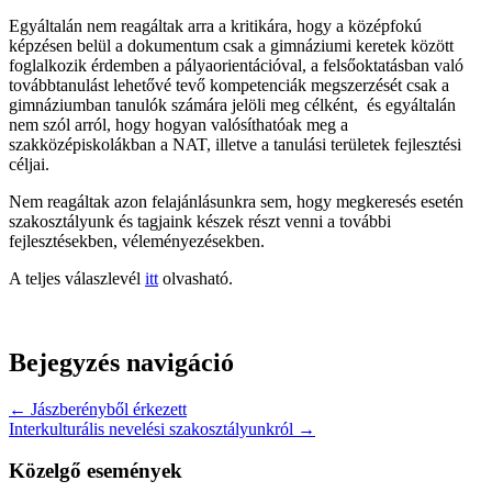
Egyáltalán nem reagáltak arra a kritikára, hogy a középfokú
képzésen belül a dokumentum csak a gimnáziumi keretek között
foglalkozik érdemben a pályaorientációval, a felsőoktatásban való
továbbtanulást lehetővé tevő kompetenciák megszerzését csak a
gimnáziumban tanulók számára jelöli meg célként, és egyáltalán
nem szól arról, hogy hogyan valósíthatóak meg a
szakközépiskolákban a NAT, illetve a tanulási területek fejlesztési
céljai.
Nem reagáltak azon felajánlásunkra sem, hogy megkeresés esetén
szakosztályunk és tagjaink készek részt venni a további
fejlesztésekben, véleményezésekben.
A teljes válaszlevél
itt
olvasható.
Bejegyzés navigáció
← Jászberényből érkezett
Interkulturális nevelési szakosztályunkról →
Közelgő események