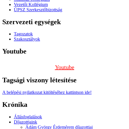
Vezetői Kollégium
ÚPSZ Szerkesztőbizottság
Szervezeti egységek
Tagozatok
Szakosztályok
Youtube
Youtube
Tagsági viszony létesítése
A belépési nyilatkozat kitöltéséhez kattintson ide!
Krónika
Állásfoglalások
Díjazottjaink
Ádám György Érdemérem díjazottjai