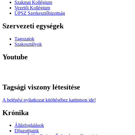
Szakmai Kollégium
Vezetői Kollégium
ÚPSZ Szerkesztőbizottság
Szervezeti egységek
Tagozatok
Szakosztályok
Youtube
Tagsági viszony létesítése
A belépési nyilatkozat kitöltéséhez kattintson ide!
Krónika
Állásfoglalások
Díjazottjaink