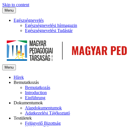
Skip to content
Menu
Egészségnevelés
Egészségnevelési hírmagazin
Egészségnevelési Tudástár
Menu
Hírek
Bemutatkozás
Bemutatkozás
Introduction
Einführung
Dokumentumok
Alapdokumentumok
Adatkezelési Tájékoztató
Testületek
Felügyelő Bizottság