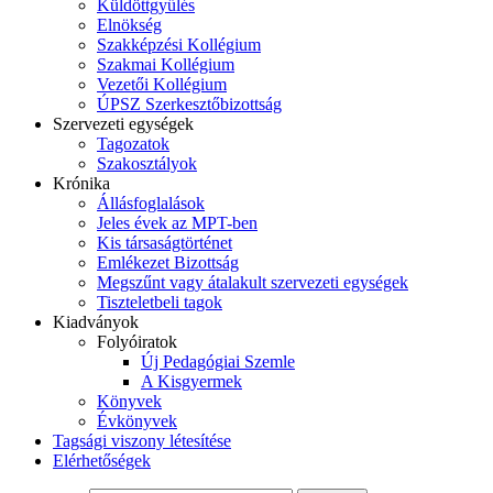
Küldöttgyűlés
Elnökség
Szakképzési Kollégium
Szakmai Kollégium
Vezetői Kollégium
ÚPSZ Szerkesztőbizottság
Szervezeti egységek
Tagozatok
Szakosztályok
Krónika
Állásfoglalások
Jeles évek az MPT-ben
Kis társaságtörténet
Emlékezet Bizottság
Megszűnt vagy átalakult szervezeti egységek
Tiszteletbeli tagok
Kiadványok
Folyóiratok
Új Pedagógiai Szemle
A Kisgyermek
Könyvek
Évkönyvek
Tagsági viszony létesítése
Elérhetőségek