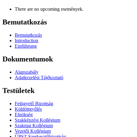
There are no upcoming események.
Bemutatkozás
Bemutatkozás
Introduction
Einführung
Dokumentumok
Alapszabály
Adatkezelési Tájékoztató
Testületek
Felügyelő Bizottság
Küldöttgyűlés
Elnökség
Szakképzési Kollégium
Szakmai Kollégium
Vezetői Kollégium
ÚPSZ Szerkesztőbizottság