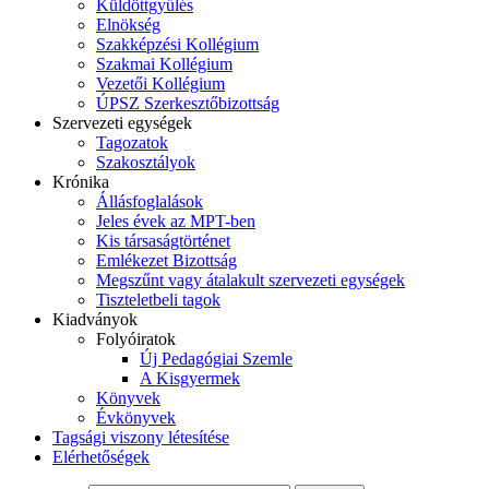
Küldöttgyűlés
Elnökség
Szakképzési Kollégium
Szakmai Kollégium
Vezetői Kollégium
ÚPSZ Szerkesztőbizottság
Szervezeti egységek
Tagozatok
Szakosztályok
Krónika
Állásfoglalások
Jeles évek az MPT-ben
Kis társaságtörténet
Emlékezet Bizottság
Megszűnt vagy átalakult szervezeti egységek
Tiszteletbeli tagok
Kiadványok
Folyóiratok
Új Pedagógiai Szemle
A Kisgyermek
Könyvek
Évkönyvek
Tagsági viszony létesítése
Elérhetőségek