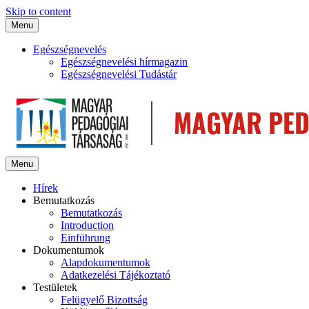
Skip to content
Menu
Egészségnevelés
Egészségnevelési hírmagazin
Egészségnevelési Tudástár
Menu
Hírek
Bemutatkozás
Bemutatkozás
Introduction
Einführung
Dokumentumok
Alapdokumentumok
Adatkezelési Tájékoztató
Testületek
Felügyelő Bizottság