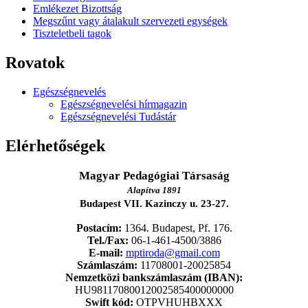
Emlékezet Bizottság
Megszűnt vagy átalakult szervezeti egységek
Tiszteletbeli tagok
Rovatok
Egészségnevelés
Egészségnevelési hírmagazin
Egészségnevelési Tudástár
Elérhetőségek
Magyar Pedagógiai Társaság
Alapítva 1891
Budapest VII. Kazinczy u. 23-27.
Postacím:
1364. Budapest, Pf. 176.
Tel./Fax:
06-1-461-4500/3886
E-mail:
mptiroda@gmail.com
Számlaszám:
11708001-20025854
Nemzetközi bankszámlaszám (IBAN):
HU98117080012002585400000000
Swift kód:
OTPVHUHBXXX