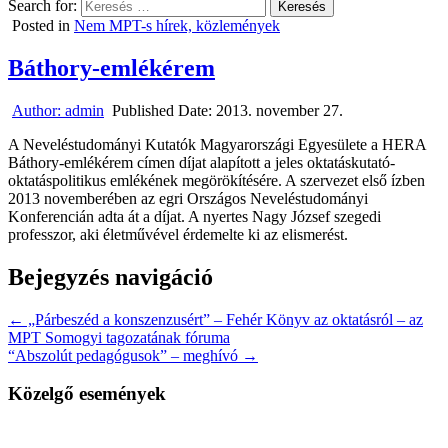
Search for:
Posted in
Nem MPT-s hírek, közlemények
Báthory-emlékérem
Author:
admin
Published Date:
2013. november 27.
A Neveléstudományi Kutatók Magyarországi Egyesülete a HERA
Báthory-emlékérem címen díjat alapított a jeles oktatáskutató-
oktatáspolitikus emlékének megörökítésére. A szervezet első ízben
2013 novemberében az egri Országos Neveléstudományi
Konferencián adta át a díjat. A nyertes Nagy József szegedi
professzor, aki életművével érdemelte ki az elismerést.
Bejegyzés navigáció
← „Párbeszéd a konszenzusért” – Fehér Könyv az oktatásról – az
MPT Somogyi tagozatának fóruma
“Abszolút pedagógusok” – meghívó →
Közelgő események