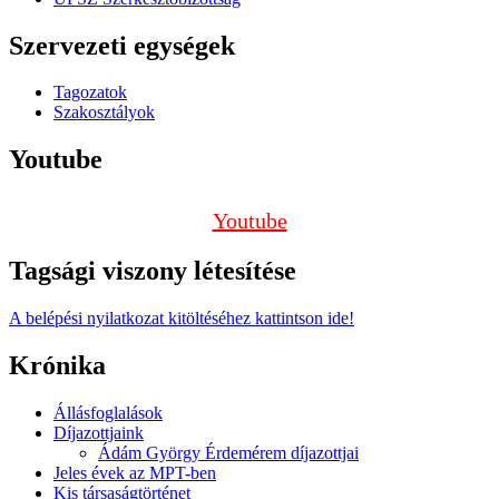
Szervezeti egységek
Tagozatok
Szakosztályok
Youtube
Youtube
Tagsági viszony létesítése
A belépési nyilatkozat kitöltéséhez kattintson ide!
Krónika
Állásfoglalások
Díjazottjaink
Ádám György Érdemérem díjazottjai
Jeles évek az MPT-ben
Kis társaságtörténet