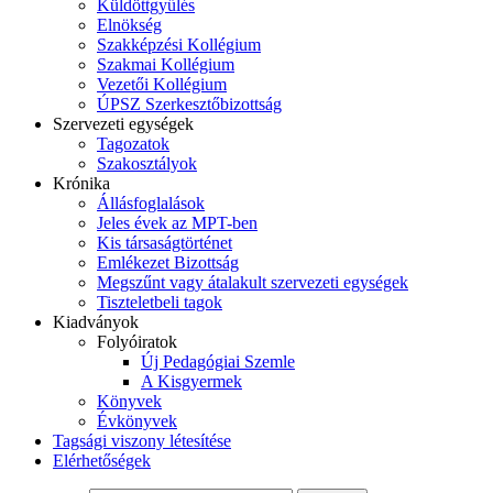
Küldöttgyűlés
Elnökség
Szakképzési Kollégium
Szakmai Kollégium
Vezetői Kollégium
ÚPSZ Szerkesztőbizottság
Szervezeti egységek
Tagozatok
Szakosztályok
Krónika
Állásfoglalások
Jeles évek az MPT-ben
Kis társaságtörténet
Emlékezet Bizottság
Megszűnt vagy átalakult szervezeti egységek
Tiszteletbeli tagok
Kiadványok
Folyóiratok
Új Pedagógiai Szemle
A Kisgyermek
Könyvek
Évkönyvek
Tagsági viszony létesítése
Elérhetőségek