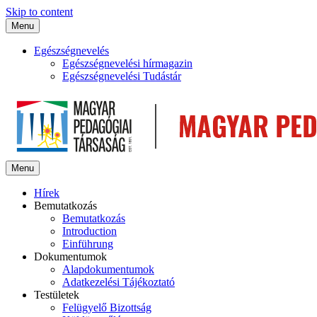
Skip to content
Menu
Egészségnevelés
Egészségnevelési hírmagazin
Egészségnevelési Tudástár
Menu
Hírek
Bemutatkozás
Bemutatkozás
Introduction
Einführung
Dokumentumok
Alapdokumentumok
Adatkezelési Tájékoztató
Testületek
Felügyelő Bizottság