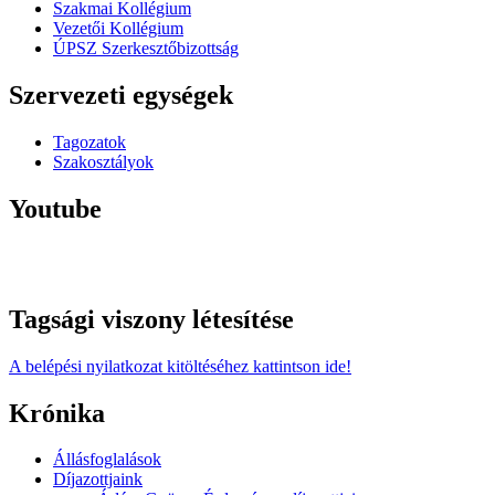
Szakmai Kollégium
Vezetői Kollégium
ÚPSZ Szerkesztőbizottság
Szervezeti egységek
Tagozatok
Szakosztályok
Youtube
Tagsági viszony létesítése
A belépési nyilatkozat kitöltéséhez kattintson ide!
Krónika
Állásfoglalások
Díjazottjaink