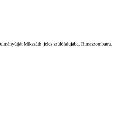
lmányútját Mikszáth jeles szülőfalujába, Rimaszombatra.