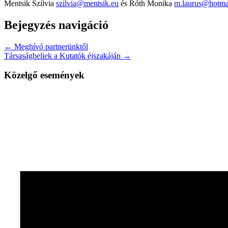
Mentsik Szilvia
szilvia@mentsik.eu
és Róth Monika
m.laurus@hotma
Bejegyzés navigáció
← Meghívó partnerünktől
Társaságbeliek a Kutatók éjszakáján →
Közelgő események