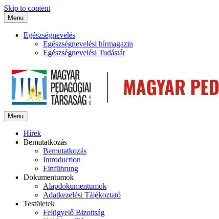
Skip to content
Menu
Egészségnevelés
Egészségnevelési hírmagazin
Egészségnevelési Tudástár
Menu
Hírek
Bemutatkozás
Bemutatkozás
Introduction
Einführung
Dokumentumok
Alapdokumentumok
Adatkezelési Tájékoztató
Testületek
Felügyelő Bizottság