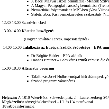
A Bécsi Magyar Iskola bemutatása (Mentsik Szilvia
A Magyar Pedagógiai Társaság bemutatása (Trencs
Nemzetközi folyamatok az MPT-ben (Vass Vilmos
Staféta tábor. Kisgyermeknevelési szakosztály (Vi
12.30-13.00 Szendvics-ebéd
13.00-14.00
Kötetlen beszélgetés
(Hogyan tovább? Tervek, kapcsolatépítés)
14.00-15.00
Találkozás az
Európai Szülők Szövetsége – EPA
mun
Dr Brigitte Haider – EPA alelnök
Hannes Brauner – Bécs város szülői képviselőj
15.00-18.30
Alternatív program
Találkozás Josef Hollos európai hírű drámapedagóg
Szabad program: városnézés
Helyszín:
A-1010 Wien/Bécs, Schwedenplatz 2 – Laurenzerberg 5/1/
Megközelítés:
tömegközlekedéssel – U1 és U4 metróvonal
További információ: