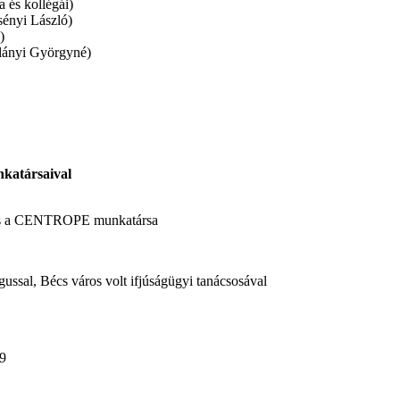
 és kollégái)
ényi László)
)
llányi Györgyné)
katársaival
e és a CENTROPE munkatársa
ussal, Bécs város volt ifjúságügyi tanácsosával
9