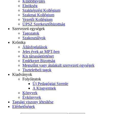
Küldöttgyűlés
Elnökség
Szakképzési Kollégium
Szakmai Kollégium
Vezetői Kollégium
ÚPSZ Szerkesztőbizottság
Szervezeti egységek
Tagozatok
Szakosztályok
Krónika
Állásfoglalások
Jeles évek az MPT-ben
Kis társaságtörténet
Emlékezet Bizottság
Megszűnt vagy átalakult szervezeti egységek
Tiszteletbeli tagok
Kiadványok
Folyóiratok
Új Pedagógiai Szemle
A Kisgyermek
Könyvek
Évkönyvek
Tagsági viszony létesítése
Elérhetőségek