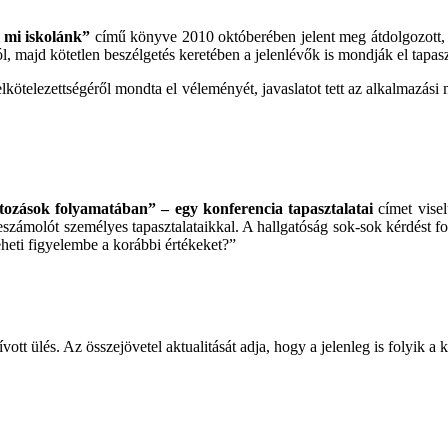
 mi iskolánk”
című könyve 2010 októberében jelent meg átdolgozott,
l, majd kötetlen beszélgetés keretében a jelenlévők is mondják el tapaszt
i elkötelezettségéről mondta el véleményét, javaslatot tett az alkalmaz
tozások folyamatában” – egy konferencia tapasztalatai
címet vise
számolót személyes tapasztalataikkal. A hallgatóság sok-sok kérdést f
veheti figyelembe a korábbi értékeket?”
ívott ülés. Az összejövetel aktualitását adja, hogy a jelenleg is folyik 