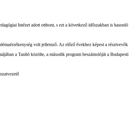
gógiai Intézet adott otthont, s ezt a következő időszakban is hasonl
oblémaérzékenység volt jellemző. Az előző évekhez képest a résztvevők
májában a Tanító közölte, a második program beszámolóját a Budapesti
gozatvezető