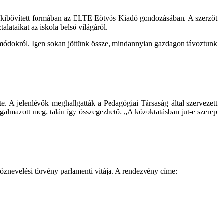
 kibővített formában az ELTE Eötvös Kiadó gondozásában. A szerzőt
alataikat az iskola belső világáról.
ási módokról. Igen sokan jöttünk össze, mindannyian gazdagon távoztunk
lte. A jelenlévők meghallgatták a Pedagógiai Társaság által szervezett
ogalmazott meg; talán így összegezhető: „A közoktatásban jut-e szerep
a köznevelési törvény parlamenti vitája. A rendezvény címe: