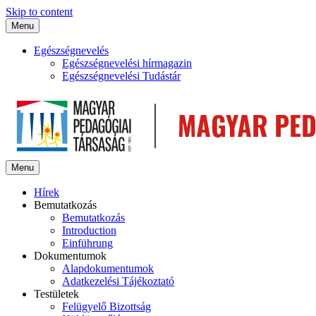
Skip to content
Menu
Egészségnevelés
Egészségnevelési hírmagazin
Egészségnevelési Tudástár
Menu
Hírek
Bemutatkozás
Bemutatkozás
Introduction
Einführung
Dokumentumok
Alapdokumentumok
Adatkezelési Tájékoztató
Testületek
Felügyelő Bizottság