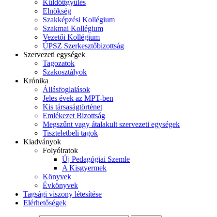
Küldöttgyűlés
Elnökség
Szakképzési Kollégium
Szakmai Kollégium
Vezetői Kollégium
ÚPSZ Szerkesztőbizottság
Szervezeti egységek
Tagozatok
Szakosztályok
Krónika
Állásfoglalások
Jeles évek az MPT-ben
Kis társaságtörténet
Emlékezet Bizottság
Megszűnt vagy átalakult szervezeti egységek
Tiszteletbeli tagok
Kiadványok
Folyóiratok
Új Pedagógiai Szemle
A Kisgyermek
Könyvek
Évkönyvek
Tagsági viszony létesítése
Elérhetőségek