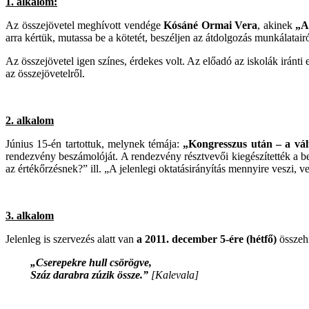
1. alkalom:
Az összejövetel meghívott vendége
Kósáné Ormai Vera
, akinek
„A
arra kértük, mutassa be a kötetét, beszéljen az átdolgozás munkálatairó
Az összejövetel igen színes, érdekes volt. Az előadó az iskolák iránt
az összejövetelről.
2. alkalom
Június 15-én tartottuk, melynek témája:
„Kongresszus után – a vál
rendezvény beszámolóját. A rendezvény résztvevői kiegészítették a be
az értékőrzésnek?” ill. „A jelenlegi oktatásirányítás mennyire veszi, 
3. alkalom
Jelenleg is szervezés alatt van
a 2011. december 5-ére (hétfő)
összeh
„Cserepekre hull csörögve,
Száz darabra zúzik össze.”
[Kalevala]