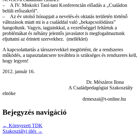
– A IV. Miskolci Taní-tani Konferencián előadás a „Családon
belüli erőszakról”.
– Az év utolsó hónapjait a nevelés-és oktatás területén történő
változások miatt mi is a családdal való „bekapcsolódásra”
hangoltunk. Vagyis, tagjainkkal, a vezetőséggel feltártuk a
problémákat és néhány jelentős javaslatot is megfogalmaztunk
eljuttatni az érintett szervekhez. (melléklet)
A kapcsolattartás a társszervekkel megtörtént, de a rendszeres
működés, a tapasztalatcsere továbbra is szükséges és rendszeres kell,
hogy legyen!
2012. január 16.
Dr. Mészáros Ilona
A Családpedagógiai Szakosztály
elnöke
drmeszai@t-online.hu
Bejegyzés navigáció
← Környezeti TDK
Szakosztályi ülés →