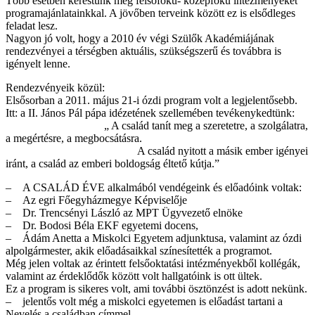
Több esetben kerestünk meg felsőfokú- középfokú intézményeket
programajánlatainkkal. A jövőben terveink között ez is elsődleges
feladat lesz.
Nagyon jó volt, hogy a 2010 év végi Szülők Akadémiájának
rendezvényei a térségben aktuális, szükségszerű és továbbra is
igényelt lenne.
Rendezvényeik közül:
Elsősorban a 2011. május 21-i ózdi program volt a legjelentősebb.
Itt: a II. János Pál pápa idézetének szellemében tevékenykedtünk:
„ A család tanít meg a szeretetre, a szolgálatra,
a megértésre, a megbocsátásra.
A család nyitott a másik ember igényei
iránt, a család az emberi boldogság éltető kútja.”
– A CSALÁD ÉVE alkalmából vendégeink és előadóink voltak:
– Az egri Főegyházmegye Képviselője
– Dr. Trencsényi László az MPT Ügyvezető elnöke
– Dr. Bodosi Béla EKF egyetemi docens,
– Ádám Anetta a Miskolci Egyetem adjunktusa, valamint az ózdi
alpolgármester, akik előadásaikkal színesítették a programot.
Még jelen voltak az érintett felsőoktatási intézményekből kollégák,
valamint az érdeklődők között volt hallgatóink is ott ültek.
Ez a program is sikeres volt, ami további ösztönzést is adott nekünk.
– jelentős volt még a miskolci egyetemen is előadást tartani a
Nevelés a családban címmel.