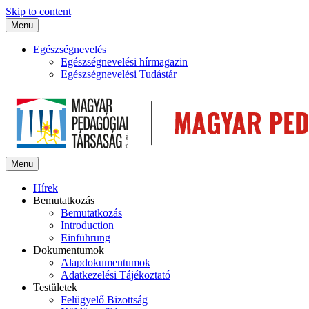
Skip to content
Menu
Egészségnevelés
Egészségnevelési hírmagazin
Egészségnevelési Tudástár
Menu
Hírek
Bemutatkozás
Bemutatkozás
Introduction
Einführung
Dokumentumok
Alapdokumentumok
Adatkezelési Tájékoztató
Testületek
Felügyelő Bizottság