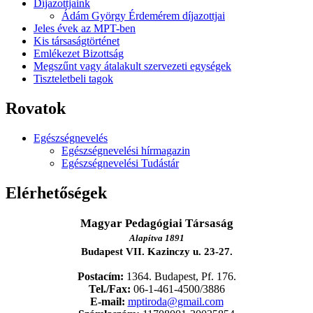
Díjazottjaink
Ádám György Érdemérem díjazottjai
Jeles évek az MPT-ben
Kis társaságtörténet
Emlékezet Bizottság
Megszűnt vagy átalakult szervezeti egységek
Tiszteletbeli tagok
Rovatok
Egészségnevelés
Egészségnevelési hírmagazin
Egészségnevelési Tudástár
Elérhetőségek
Magyar Pedagógiai Társaság
Alapítva 1891
Budapest VII. Kazinczy u. 23-27.
Postacím:
1364. Budapest, Pf. 176.
Tel./Fax:
06-1-461-4500/3886
E-mail:
mptiroda@gmail.com