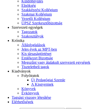
Küldöttgyűlés
Elnökség
Szakképzési Kollégium
Szakmai Kollégium
Vezetői Kollégium
ÚPSZ Szerkesztőbizottság
Szervezeti egységek
Tagozatok
Szakosztályok
Krónika
Állásfoglalások
Jeles évek az MPT-ben
Kis társaságtörténet
Emlékezet Bizottság
Megszűnt vagy átalakult szervezeti egységek
Tiszteletbeli tagok
Kiadványok
Folyóiratok
Új Pedagógiai Szemle
A Kisgyermek
Könyvek
Évkönyvek
Tagsági viszony létesítése
Elérhetőségek