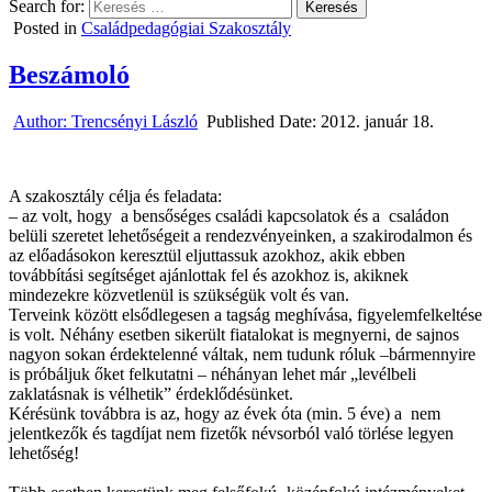
Search for:
Posted in
Családpedagógiai Szakosztály
Beszámoló
Author:
Trencsényi László
Published Date:
2012. január 18.
A szakosztály célja és feladata:
– az volt, hogy a bensőséges családi kapcsolatok és a családon
belüli szeretet lehetőségeit a rendezvényeinken, a szakirodalmon és
az előadásokon keresztül eljuttassuk azokhoz, akik ebben
továbbítási segítséget ajánlottak fel és azokhoz is, akiknek
mindezekre közvetlenül is szükségük volt és van.
Terveink között elsődlegesen a tagság meghívása, figyelemfelkeltése
is volt. Néhány esetben sikerült fiatalokat is megnyerni, de sajnos
nagyon sokan érdektelenné váltak, nem tudunk róluk –bármennyire
is próbáljuk őket felkutatni – néhányan lehet már „levélbeli
zaklatásnak is vélhetik” érdeklődésünket.
Kérésünk továbbra is az, hogy az évek óta (min. 5 éve) a nem
jelentkezők és tagdíjat nem fizetők névsorból való törlése legyen
lehetőség!