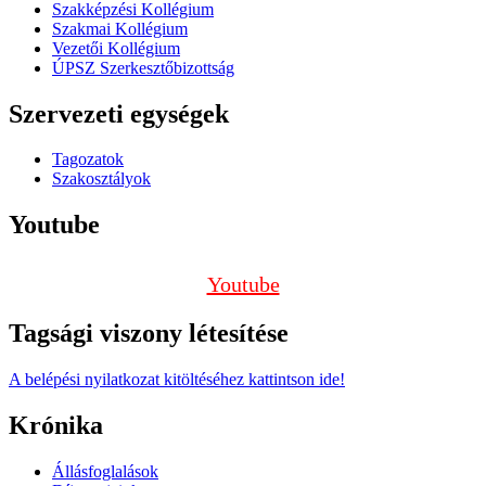
Szakképzési Kollégium
Szakmai Kollégium
Vezetői Kollégium
ÚPSZ Szerkesztőbizottság
Szervezeti egységek
Tagozatok
Szakosztályok
Youtube
Youtube
Tagsági viszony létesítése
A belépési nyilatkozat kitöltéséhez kattintson ide!
Krónika
Állásfoglalások