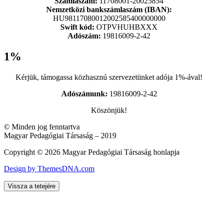
Számlaszám:
11708001-20025854
Nemzetközi bankszámlaszám (IBAN):
HU98117080012002585400000000
Swift kód:
OTPVHUHBXXX
Adószám:
19816009-2-42
1%
Kérjük, támogassa közhasznú szervezetünket adója 1%-ával!
Adószámunk:
19816009-2-42
Köszönjük!
© Minden jog fenntartva
Magyar Pedagógiai Társaság – 2019
Copyright © 2026 Magyar Pedagógiai Társaság honlapja
Design by ThemesDNA.com
Vissza a tetejére