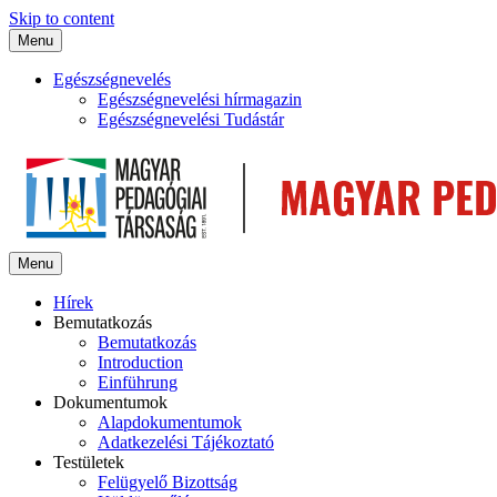
Skip to content
Menu
Egészségnevelés
Egészségnevelési hírmagazin
Egészségnevelési Tudástár
Menu
Hírek
Bemutatkozás
Bemutatkozás
Introduction
Einführung
Dokumentumok
Alapdokumentumok
Adatkezelési Tájékoztató
Testületek
Felügyelő Bizottság