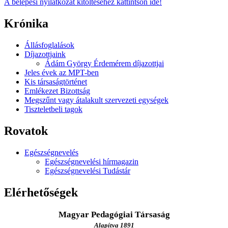
A belépési nyilatkozat kitöltéséhez kattintson ide!
Krónika
Állásfoglalások
Díjazottjaink
Ádám György Érdemérem díjazottjai
Jeles évek az MPT-ben
Kis társaságtörténet
Emlékezet Bizottság
Megszűnt vagy átalakult szervezeti egységek
Tiszteletbeli tagok
Rovatok
Egészségnevelés
Egészségnevelési hírmagazin
Egészségnevelési Tudástár
Elérhetőségek
Magyar Pedagógiai Társaság
Alapítva 1891