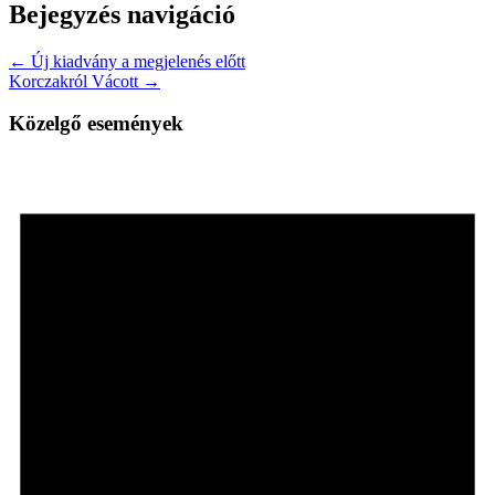
Bejegyzés navigáció
← Új kiadvány a megjelenés előtt
Korczakról Vácott →
Közelgő események