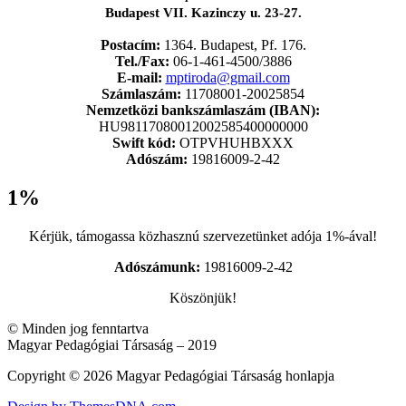
Budapest VII. Kazinczy u. 23-27.
Postacím:
1364. Budapest, Pf. 176.
Tel./Fax:
06-1-461-4500/3886
E-mail:
mptiroda@gmail.com
Számlaszám:
11708001-20025854
Nemzetközi bankszámlaszám (IBAN):
HU98117080012002585400000000
Swift kód:
OTPVHUHBXXX
Adószám:
19816009-2-42
1%
Kérjük, támogassa közhasznú szervezetünket adója 1%-ával!
Adószámunk:
19816009-2-42
Köszönjük!
© Minden jog fenntartva
Magyar Pedagógiai Társaság – 2019
Copyright © 2026 Magyar Pedagógiai Társaság honlapja