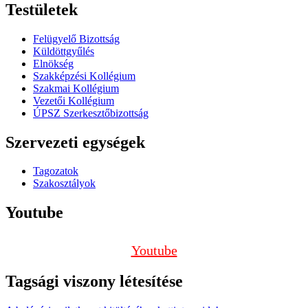
Testületek
Felügyelő Bizottság
Küldöttgyűlés
Elnökség
Szakképzési Kollégium
Szakmai Kollégium
Vezetői Kollégium
ÚPSZ Szerkesztőbizottság
Szervezeti egységek
Tagozatok
Szakosztályok
Youtube
Youtube
Tagsági viszony létesítése