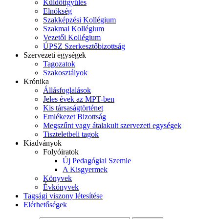
Küldöttgyűlés
Elnökség
Szakképzési Kollégium
Szakmai Kollégium
Vezetői Kollégium
ÚPSZ Szerkesztőbizottság
Szervezeti egységek
Tagozatok
Szakosztályok
Krónika
Állásfoglalások
Jeles évek az MPT-ben
Kis társaságtörténet
Emlékezet Bizottság
Megszűnt vagy átalakult szervezeti egységek
Tiszteletbeli tagok
Kiadványok
Folyóiratok
Új Pedagógiai Szemle
A Kisgyermek
Könyvek
Évkönyvek
Tagsági viszony létesítése
Elérhetőségek