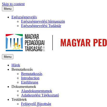
Skip to content
Menu
Egészségnevelés
Egészségnevelési hírmagazin
Egészségnevelési Tudástár
Menu
Hírek
Bemutatkozás
Bemutatkozás
Introduction
Einführung
Dokumentumok
Alapdokumentumok
Adatkezelési Tájékoztató
Testületek
Felügyelő Bizottság