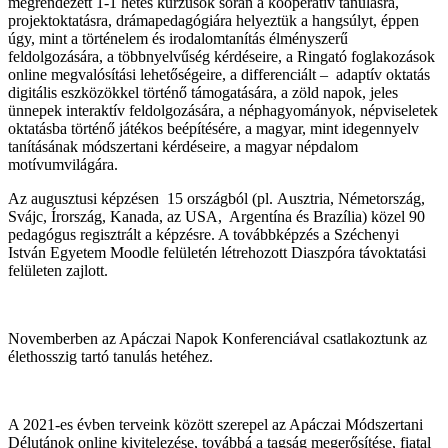
megrendezett 1-1 hetes kurzusok során a kooperatív tanulásra,
projektoktatásra, drámapedagógiára helyeztük a hangsúlyt, éppen
úgy, mint a történelem és irodalomtanítás élményszerű
feldolgozására, a többnyelvűség kérdéseire, a Ringató foglakozások
online megvalósítási lehetőségeire, a differenciált – adaptív oktatás
digitális eszközökkel történő támogatására, a zöld napok, jeles
ünnepek interaktív feldolgozására, a néphagyományok, népviseletek
oktatásba történő játékos beépítésére, a magyar, mint idegennyelv
tanításának módszertani kérdéseire, a magyar népdalom
motívumvilágára.
Az augusztusi képzésen 15 országból (pl. Ausztria, Németország,
Svájc, Írország, Kanada, az USA, Argentína és Brazília) közel 90
pedagógus regisztrált a képzésre. A továbbképzés a Széchenyi
István Egyetem Moodle felületén létrehozott Diaszpóra távoktatási
felületen zajlott.
Novemberben az Apáczai Napok Konferenciával csatlakoztunk az
élethosszig tartó tanulás hetéhez.
A 2021-es évben terveink között szerepel az Apáczai Módszertani
Délutánok online kivitelezése, továbbá a tagság megerősítése, fiatal