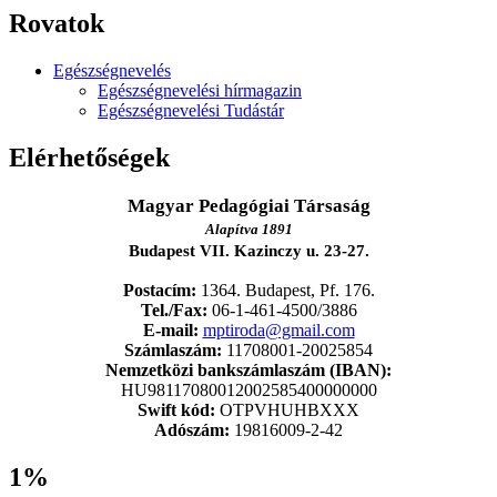
Rovatok
Egészségnevelés
Egészségnevelési hírmagazin
Egészségnevelési Tudástár
Elérhetőségek
Magyar Pedagógiai Társaság
Alapítva 1891
Budapest VII. Kazinczy u. 23-27.
Postacím:
1364. Budapest, Pf. 176.
Tel./Fax:
06-1-461-4500/3886
E-mail:
mptiroda@gmail.com
Számlaszám:
11708001-20025854
Nemzetközi bankszámlaszám (IBAN):
HU98117080012002585400000000
Swift kód:
OTPVHUHBXXX
Adószám:
19816009-2-42
1%