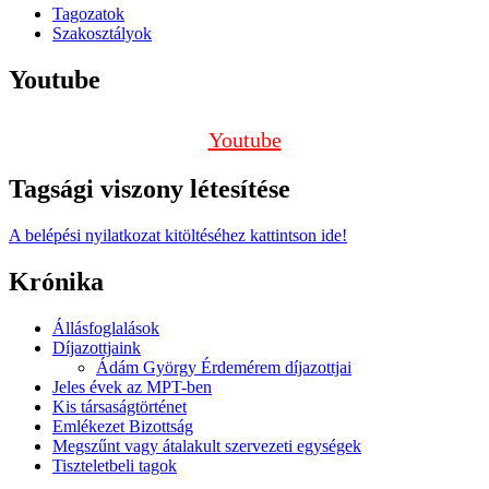
Tagozatok
Szakosztályok
Youtube
Youtube
Tagsági viszony létesítése
A belépési nyilatkozat kitöltéséhez kattintson ide!
Krónika
Állásfoglalások
Díjazottjaink
Ádám György Érdemérem díjazottjai
Jeles évek az MPT-ben
Kis társaságtörténet
Emlékezet Bizottság
Megszűnt vagy átalakult szervezeti egységek
Tiszteletbeli tagok