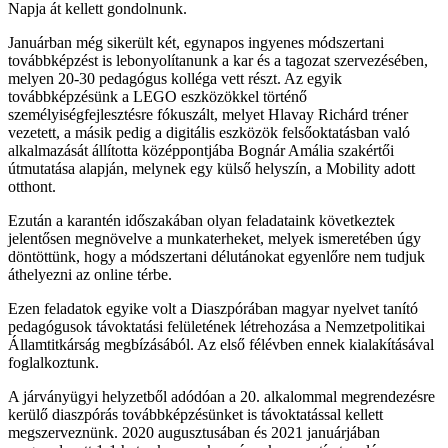
Napja át kellett gondolnunk.
Januárban még sikerült két, egynapos ingyenes módszertani
továbbképzést is lebonyolítanunk a kar és a tagozat szervezésében,
melyen 20-30 pedagógus kolléga vett részt. Az egyik
továbbképzésünk a LEGO eszközökkel történő
személyiségfejlesztésre fókuszált, melyet Hlavay Richárd tréner
vezetett, a másik pedig a digitális eszközök felsőoktatásban való
alkalmazását állította középpontjába Bognár Amália szakértői
útmutatása alapján, melynek egy külső helyszín, a Mobility adott
otthont.
Ezután a karantén időszakában olyan feladataink következtek
jelentősen megnövelve a munkaterheket, melyek ismeretében úgy
döntöttünk, hogy a módszertani délutánokat egyenlőre nem tudjuk
áthelyezni az online térbe.
Ezen feladatok egyike volt a Diaszpórában magyar nyelvet tanító
pedagógusok távoktatási felületének létrehozása a Nemzetpolitikai
Államtitkárság megbízásából. Az első félévben ennek kialakításával
foglalkoztunk.
A járványügyi helyzetből adódóan a 20. alkalommal megrendezésre
kerülő diaszpórás továbbképzésünket is távoktatással kellett
megszerveznünk. 2020 augusztusában és 2021 januárjában