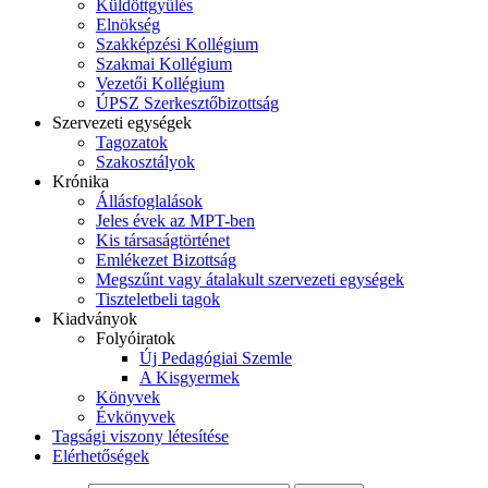
Küldöttgyűlés
Elnökség
Szakképzési Kollégium
Szakmai Kollégium
Vezetői Kollégium
ÚPSZ Szerkesztőbizottság
Szervezeti egységek
Tagozatok
Szakosztályok
Krónika
Állásfoglalások
Jeles évek az MPT-ben
Kis társaságtörténet
Emlékezet Bizottság
Megszűnt vagy átalakult szervezeti egységek
Tiszteletbeli tagok
Kiadványok
Folyóiratok
Új Pedagógiai Szemle
A Kisgyermek
Könyvek
Évkönyvek
Tagsági viszony létesítése
Elérhetőségek