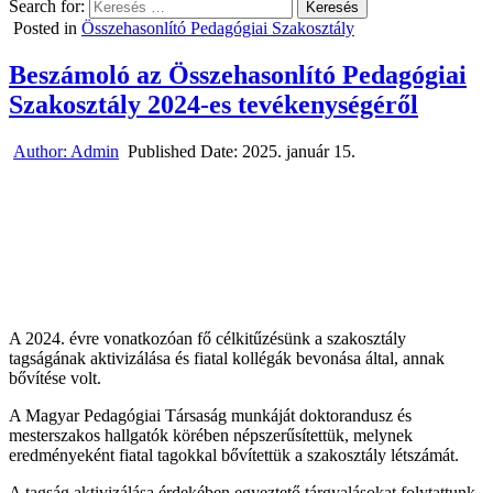
Search for:
Posted in
Összehasonlító Pedagógiai Szakosztály
Beszámoló az Összehasonlító Pedagógiai
Szakosztály 2024-es tevékenységéről
Author:
Admin
Published Date:
2025. január 15.
A 2024. évre vonatkozóan fő célkitűzésünk a szakosztály
tagságának aktivizálása és fiatal kollégák bevonása által, annak
bővítése volt.
A Magyar Pedagógiai Társaság munkáját doktorandusz és
mesterszakos hallgatók körében népszerűsítettük, melynek
eredményeként fiatal tagokkal bővítettük a szakosztály létszámát.
A tagság aktivizálása érdekében egyeztető tárgyalásokat folytattunk