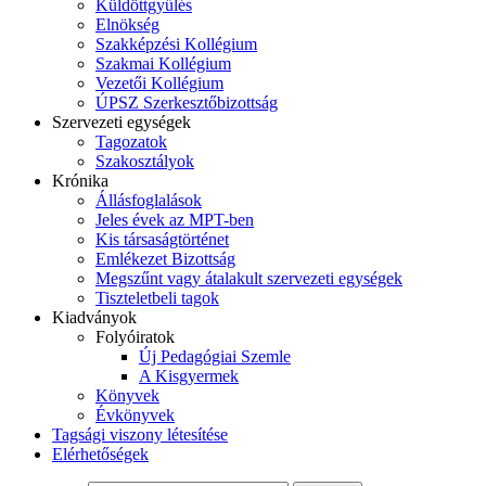
Küldöttgyűlés
Elnökség
Szakképzési Kollégium
Szakmai Kollégium
Vezetői Kollégium
ÚPSZ Szerkesztőbizottság
Szervezeti egységek
Tagozatok
Szakosztályok
Krónika
Állásfoglalások
Jeles évek az MPT-ben
Kis társaságtörténet
Emlékezet Bizottság
Megszűnt vagy átalakult szervezeti egységek
Tiszteletbeli tagok
Kiadványok
Folyóiratok
Új Pedagógiai Szemle
A Kisgyermek
Könyvek
Évkönyvek
Tagsági viszony létesítése
Elérhetőségek