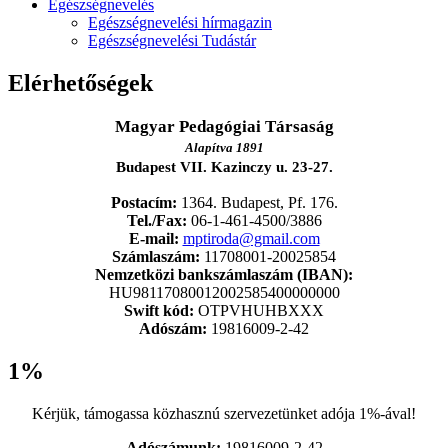
Egészségnevelés
Egészségnevelési hírmagazin
Egészségnevelési Tudástár
Elérhetőségek
Magyar Pedagógiai Társaság
Alapítva 1891
Budapest VII. Kazinczy u. 23-27.
Postacím:
1364. Budapest, Pf. 176.
Tel./Fax:
06-1-461-4500/3886
E-mail:
mptiroda@gmail.com
Számlaszám:
11708001-20025854
Nemzetközi bankszámlaszám (IBAN):
HU98117080012002585400000000
Swift kód:
OTPVHUHBXXX
Adószám:
19816009-2-42
1%
Kérjük, támogassa közhasznú szervezetünket adója 1%-ával!
Adószámunk:
19816009-2-42