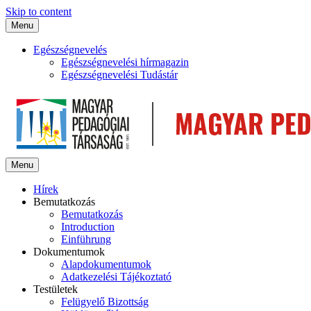
Skip to content
Menu
Egészségnevelés
Egészségnevelési hírmagazin
Egészségnevelési Tudástár
Menu
Hírek
Bemutatkozás
Bemutatkozás
Introduction
Einführung
Dokumentumok
Alapdokumentumok
Adatkezelési Tájékoztató
Testületek
Felügyelő Bizottság