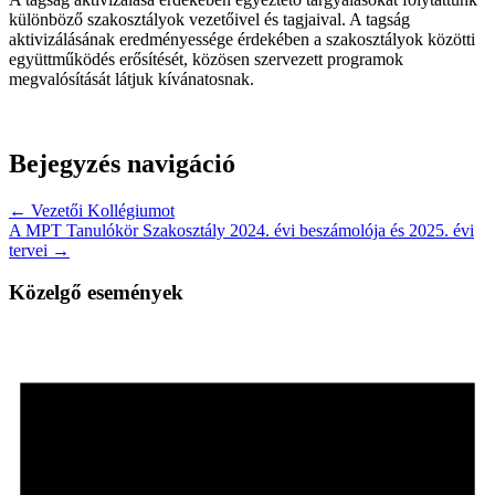
különböző szakosztályok vezetőivel és tagjaival. A tagság
aktivizálásának eredményessége érdekében a szakosztályok közötti
együttműködés erősítését, közösen szervezett programok
megvalósítását látjuk kívánatosnak.
Bejegyzés navigáció
← Vezetői Kollégiumot
A MPT Tanulókör Szakosztály 2024. évi beszámolója és 2025. évi
tervei →
Közelgő események