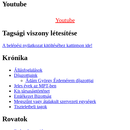
Youtube
Youtube
Tagsági viszony létesítése
A belépési nyilatkozat kitöltéséhez kattintson ide!
Krónika
Állásfoglalások
Díjazottjaink
Ádám György Érdemérem díjazottjai
Jeles évek az MPT-ben
Kis társaságtörténet
Emlékezet Bizottság
Megszűnt vagy átalakult szervezeti egységek
Tiszteletbeli tagok
Rovatok