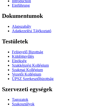
Introduction
Einführung
Dokumentumok
Alapszabály
Adatkezelési Tájékoztató
Testületek
Felügyelő Bizottság
Küldöttgyűlés
Elnökség
Szakképzési Kollégium
Szakmai Kollégium
Vezetői Kollégium
ÚPSZ Szerkesztőbizottság
Szervezeti egységek
Tagozatok
Szakosztályok