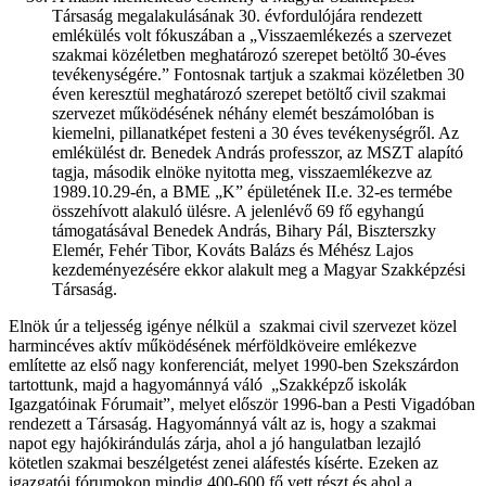
Társaság megalakulásának 30. évfordulójára rendezett
emlékülés volt fókuszában a „Visszaemlékezés a szervezet
szakmai közéletben meghatározó szerepet betöltő 30-éves
tevékenységére.” Fontosnak tartjuk a szakmai közéletben 30
éven keresztül meghatározó szerepet betöltő civil szakmai
szervezet működésének néhány elemét beszámolóban is
kiemelni, pillanatképet festeni a 30 éves tevékenységről. Az
emlékülést dr. Benedek András professzor, az MSZT alapító
tagja, második elnöke nyitotta meg, visszaemlékezve az
1989.10.29-én, a BME „K” épületének II.e. 32-es termébe
összehívott alakuló ülésre. A jelenlévő 69 fő egyhangú
támogatásával Benedek András, Bihary Pál, Biszterszky
Elemér, Fehér Tibor, Kováts Balázs és Méhész Lajos
kezdeményezésére ekkor alakult meg a Magyar Szakképzési
Társaság.
Elnök úr a teljesség igénye nélkül a szakmai civil szervezet közel
harmincéves aktív működésének mérföldköveire emlékezve
említette az első nagy konferenciát, melyet 1990-ben Szekszárdon
tartottunk, majd a hagyománnyá váló „Szakképző iskolák
Igazgatóinak Fórumait”, melyet először 1996-ban a Pesti Vigadóban
rendezett a Társaság. Hagyománnyá vált az is, hogy a szakmai
napot egy hajókirándulás zárja, ahol a jó hangulatban lezajló
kötetlen szakmai beszélgetést zenei aláfestés kísérte. Ezeken az
igazgatói fórumokon mindig 400-600 fő vett részt és ahol a