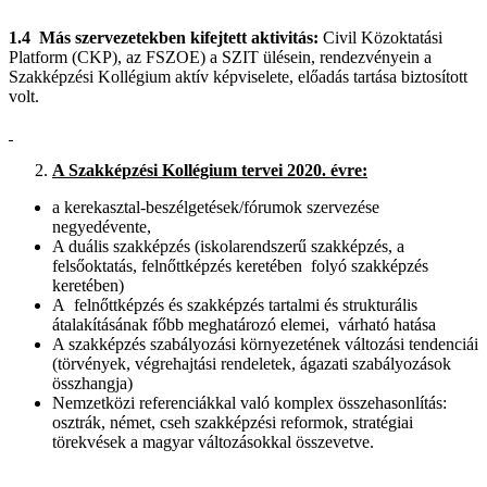
1.4
Más szervezetekben kifejtett aktivitás:
Civil Közoktatási
Platform (CKP), az FSZOE) a SZIT ülésein, rendezvényein a
Szakképzési Kollégium aktív képviselete, előadás tartása biztosított
volt.
A Szakképzési Kollégium tervei 2020. évre:
a kerekasztal-beszélgetések/fórumok szervezése
negyedévente,
A duális szakképzés (iskolarendszerű szakképzés, a
felsőoktatás, felnőttképzés keretében folyó szakképzés
keretében)
A felnőttképzés és szakképzés tartalmi és strukturális
átalakításának főbb meghatározó elemei, várható hatása
A szakképzés szabályozási környezetének változási tendenciái
(törvények, végrehajtási rendeletek, ágazati szabályozások
összhangja)
Nemzetközi referenciákkal való komplex összehasonlítás:
osztrák, német, cseh szakképzési reformok, stratégiai
törekvések a magyar változásokkal összevetve.