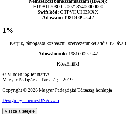
Nemzetközi bankszámlaszám (IBAN):
HU98117080012002585400000000
Swift kód:
OTPVHUHBXXX
Adószám:
19816009-2-42
1%
Kérjük, támogassa közhasznú szervezetünket adója 1%-ával!
Adószámunk:
19816009-2-42
Köszönjük!
© Minden jog fenntartva
Magyar Pedagógiai Társaság – 2019
Copyright © 2026 Magyar Pedagógiai Társaság honlapja
Design by ThemesDNA.com
Vissza a tetejére