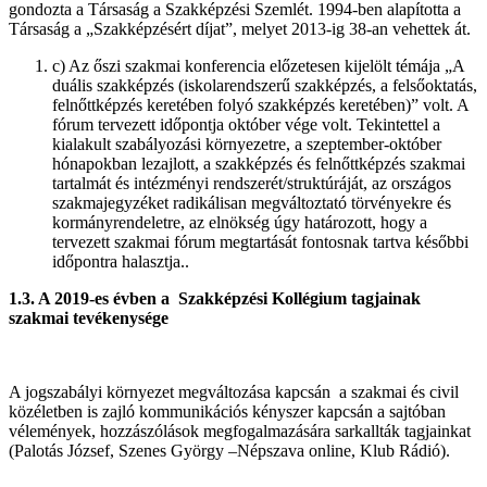
gondozta a Társaság a Szakképzési Szemlét. 1994-ben alapította a
Társaság a „Szakképzésért díjat”, melyet 2013-ig 38-an vehettek át.
c) Az őszi szakmai konferencia előzetesen kijelölt témája „A
duális szakképzés (iskolarendszerű szakképzés, a felsőoktatás,
felnőttképzés keretében folyó szakképzés keretében)” volt. A
fórum tervezett időpontja október vége volt. Tekintettel a
kialakult szabályozási környezetre, a szeptember-október
hónapokban lezajlott, a szakképzés és felnőttképzés szakmai
tartalmát és intézményi rendszerét/struktúráját, az országos
szakmajegyzéket radikálisan megváltoztató törvényekre és
kormányrendeletre, az elnökség úgy határozott, hogy a
tervezett szakmai fórum megtartását fontosnak tartva későbbi
időpontra halasztja..
1.3. A 2019-es évben a Szakképzési Kollégium tagjainak
szakmai tevékenysége
A jogszabályi környezet megváltozása kapcsán a szakmai és civil
közéletben is zajló kommunikációs kényszer kapcsán a sajtóban
vélemények, hozzászólások megfogalmazására sarkallták tagjainkat
(Palotás József, Szenes György –Népszava online, Klub Rádió).