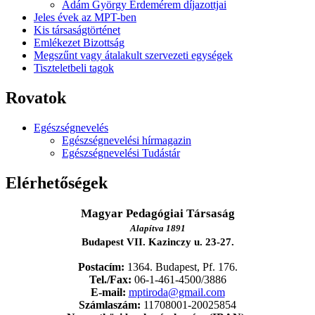
Ádám György Érdemérem díjazottjai
Jeles évek az MPT-ben
Kis társaságtörténet
Emlékezet Bizottság
Megszűnt vagy átalakult szervezeti egységek
Tiszteletbeli tagok
Rovatok
Egészségnevelés
Egészségnevelési hírmagazin
Egészségnevelési Tudástár
Elérhetőségek
Magyar Pedagógiai Társaság
Alapítva 1891
Budapest VII. Kazinczy u. 23-27.
Postacím:
1364. Budapest, Pf. 176.
Tel./Fax:
06-1-461-4500/3886
E-mail:
mptiroda@gmail.com
Számlaszám:
11708001-20025854