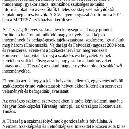
mindennapi gyakorlathoz, munkához szükséges aktuális
információkat tárcavezetőktől, hiteles szakképzést irányítóktól
kapták meg a résztvevők. A XV. ilyen nagyszabású fórumra 2011-
ben a METESZ székházban került sor.
A Társaság 30 éves szakmai tevékenysége alatt nagy gondot
fordított a határon túl működő magyar nyelvű szakképző
intézmények és pedagógusok tájékoztatására, segítésére, így alakult
meg három (Háromszéki, Vajdasági és Felvidéki) tagozat 2004-ben,
és rendszeres, évenként a Székesfehérváron megrendezett
konferenciákon vitatták meg a szakképzési helyzetet. Ennek
keretében volt lehetőség arra is, hogy szakmai tankönyveket
juttasson el a Társaság az ottani magyar nyelven oktató szakképző
intézményekbe.
Elmondta azt is, hogy a jelen helyzetre jellemző, egyeztetés nélküli
szakképzést érintő változtatások helyett akkor kikérték a szervezet
véleményét és befogadták javaslatait.
Az országos szakmai szervezetekben is tudta képviseltetni magát a
Magyar Szakképzési Társaság, mint pl.: az Országos Köznevelési
Tanács.
A Társaság a szakmai folyóiratok gondozását is felvállalta. A
Nemzeti Szakképzési és Felnőttképzési Intézettel közösen adta ki és