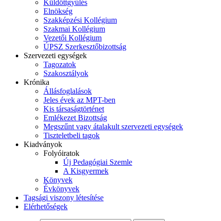
Küldöttgyűlés
Elnökség
Szakképzési Kollégium
Szakmai Kollégium
Vezetői Kollégium
ÚPSZ Szerkesztőbizottság
Szervezeti egységek
Tagozatok
Szakosztályok
Krónika
Állásfoglalások
Jeles évek az MPT-ben
Kis társaságtörténet
Emlékezet Bizottság
Megszűnt vagy átalakult szervezeti egységek
Tiszteletbeli tagok
Kiadványok
Folyóiratok
Új Pedagógiai Szemle
A Kisgyermek
Könyvek
Évkönyvek
Tagsági viszony létesítése
Elérhetőségek