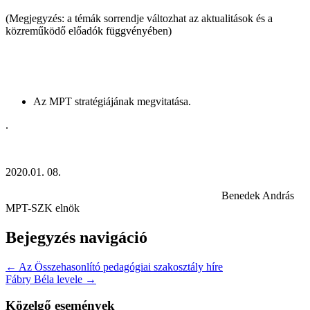
(Megjegyzés: a témák sorrendje változhat az aktualitások és a
közreműködő előadók függvényében)
Az MPT stratégiájának megvitatása.
.
2020.01. 08.
Benedek András
MPT-SZK elnök
Bejegyzés navigáció
← Az Összehasonlító pedagógiai szakosztály híre
Fábry Béla levele →
Közelgő események