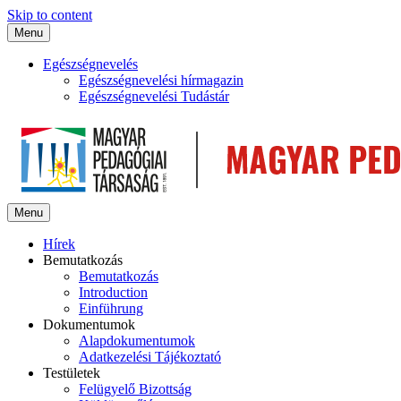
Skip to content
Menu
Egészségnevelés
Egészségnevelési hírmagazin
Egészségnevelési Tudástár
Menu
Hírek
Bemutatkozás
Bemutatkozás
Introduction
Einführung
Dokumentumok
Alapdokumentumok
Adatkezelési Tájékoztató
Testületek
Felügyelő Bizottság