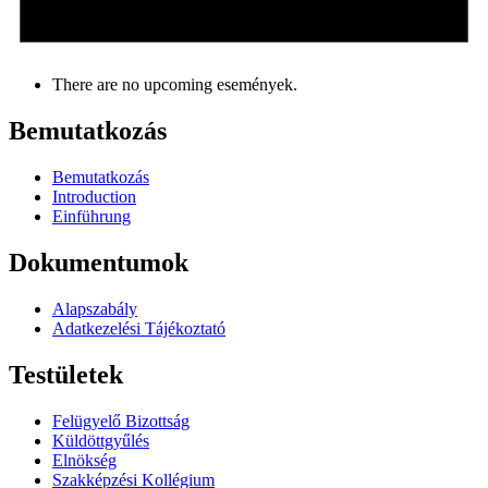
There are no upcoming események.
Bemutatkozás
Bemutatkozás
Introduction
Einführung
Dokumentumok
Alapszabály
Adatkezelési Tájékoztató
Testületek
Felügyelő Bizottság
Küldöttgyűlés
Elnökség
Szakképzési Kollégium