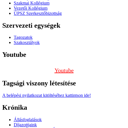
Szakmai Kollégium
Vezetői Kollégium
ÚPSZ Szerkesztőbizottság
Szervezeti egységek
Tagozatok
Szakosztályok
Youtube
Youtube
Tagsági viszony létesítése
A belépési nyilatkozat kitöltéséhez kattintson ide!
Krónika
Állásfoglalások
Díjazottjaink