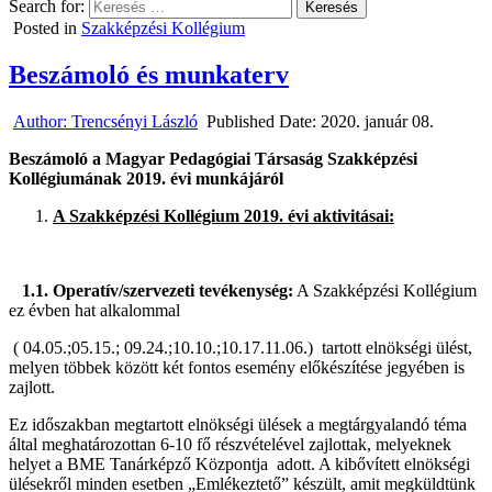
Search for:
Posted in
Szakképzési Kollégium
Beszámoló és munkaterv
Author:
Trencsényi László
Published Date:
2020. január 08.
Beszámoló a Magyar Pedagógiai Társaság Szakképzési
Kollégiumának 2019. évi munkájáról
A Szakképzési Kollégium 2019. évi aktivitásai:
1.1.
Operatív/szervezeti tevékenység:
A Szakképzési Kollégium
ez évben hat alkalommal
( 04.05.;05.15.; 09.24.;10.10.;10.17.11.06.) tartott elnökségi ülést,
melyen többek között két fontos esemény előkészítése jegyében is
zajlott.
Ez időszakban megtartott elnökségi ülések a megtárgyalandó téma
által meghatározottan 6-10 fő részvételével zajlottak, melyeknek
helyet a BME Tanárképző Központja adott. A kibővített elnökségi
ülésekről minden esetben „Emlékeztető” készült, amit megküldtünk