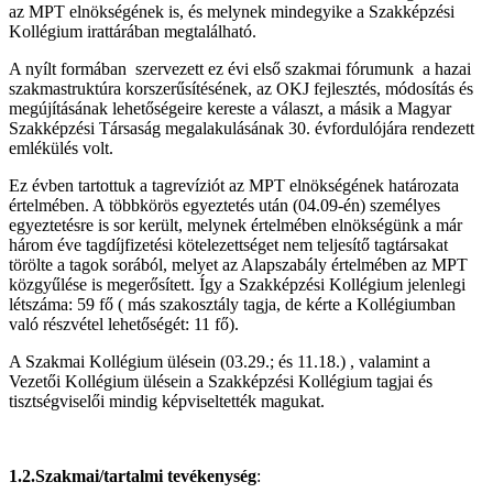
az MPT elnökségének is, és melynek mindegyike a Szakképzési
Kollégium irattárában megtalálható.
A nyílt formában szervezett ez évi első szakmai fórumunk a hazai
szakmastruktúra korszerűsítésének, az OKJ fejlesztés, módosítás és
megújításának lehetőségeire kereste a választ, a másik a Magyar
Szakképzési Társaság megalakulásának 30. évfordulójára rendezett
emlékülés volt.
Ez évben tartottuk a tagrevíziót az MPT elnökségének határozata
értelmében. A többkörös egyeztetés után (04.09-én) személyes
egyeztetésre is sor került, melynek értelmében elnökségünk a már
három éve tagdíjfizetési kötelezettséget nem teljesítő tagtársakat
törölte a tagok sorából, melyet az Alapszabály értelmében az MPT
közgyűlése is megerősített. Így a Szakképzési Kollégium jelenlegi
létszáma: 59 fő ( más szakosztály tagja, de kérte a Kollégiumban
való részvétel lehetőségét: 11 fő).
A Szakmai Kollégium ülésein (03.29.; és 11.18.) , valamint a
Vezetői Kollégium ülésein a Szakképzési Kollégium tagjai és
tisztségviselői mindig képviseltették magukat.
1.2.Szakmai/tartalmi tevékenység
: