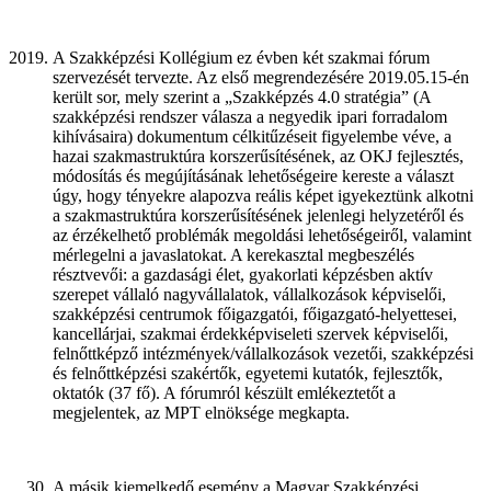
A Szakképzési Kollégium ez évben két szakmai fórum
szervezését tervezte. Az első megrendezésére 2019.05.15-én
került sor, mely szerint a „Szakképzés 4.0 stratégia” (A
szakképzési rendszer válasza a negyedik ipari forradalom
kihívásaira) dokumentum célkitűzéseit figyelembe véve, a
hazai szakmastruktúra korszerűsítésének, az OKJ fejlesztés,
módosítás és megújításának lehetőségeire kereste a választ
úgy, hogy tényekre alapozva reális képet igyekeztünk alkotni
a szakmastruktúra korszerűsítésének jelenlegi helyzetéről és
az érzékelhető problémák megoldási lehetőségeiről, valamint
mérlegelni a javaslatokat. A kerekasztal megbeszélés
résztvevői: a gazdasági élet, gyakorlati képzésben aktív
szerepet vállaló nagyvállalatok, vállalkozások képviselői,
szakképzési centrumok főigazgatói, főigazgató-helyettesei,
kancellárjai, szakmai érdekképviseleti szervek képviselői,
felnőttképző intézmények/vállalkozások vezetői, szakképzési
és felnőttképzési szakértők, egyetemi kutatók, fejlesztők,
oktatók (37 fő). A fórumról készült emlékeztetőt a
megjelentek, az MPT elnöksége megkapta.
A másik kiemelkedő esemény a Magyar Szakképzési