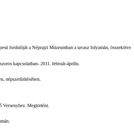
pesti fordulóját a Néprajzi Múzeumban a tavasz folyamán, összekötve
oros kapcsolatban- 2011. február-április.
 népszerűsítésében.
ő Versenyhez. Megtörtént.
yamán.