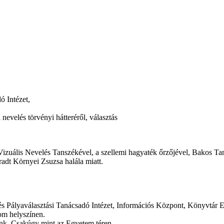
ó Intézet,
evelés törvényi hátteréről, választás
lis Nevelés Tanszékével, a szellemi hagyaték őrzőjével, Bakos Tam
aradt Környei Zsuzsa halála miatt.
és Pályaválasztási Tanácsadó Intézet, Információs Központ, Könyvtár 
om helyszínen.
tünk. Csakúgy mint az Egyetem téren.