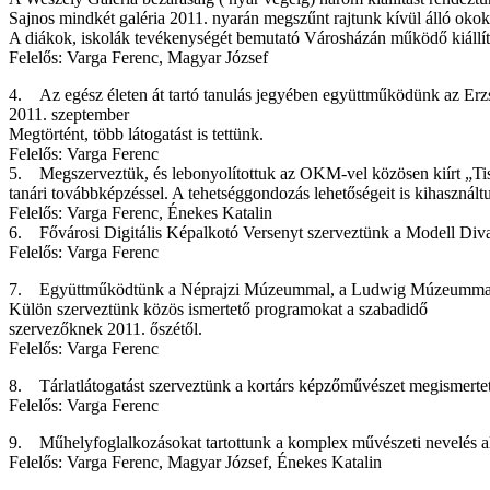
Sajnos mindkét galéria 2011. nyarán megszűnt rajtunk kívül álló okok
A diákok, iskolák tevékenységét bemutató Városházán működő kiállít
Felelős: Varga Ferenc, Magyar József
4. Az egész életen át tartó tanulás jegyében együttműködünk az Erzs
2011. szeptember
Megtörtént, több látogatást is tettünk.
Felelős: Varga Ferenc
5. Megszerveztük, és lebonyolítottuk az OKM-vel közösen kiírt „Tis
tanári továbbképzéssel. A tehetséggondozás lehetőségeit is kihasznált
Felelős: Varga Ferenc, Énekes Katalin
6. Fővárosi Digitális Képalkotó Versenyt szerveztünk a Modell Diva
Felelős: Varga Ferenc
7. Együttműködtünk a Néprajzi Múzeummal, a Ludwig Múzeummal a
Külön szerveztünk közös ismertető programokat a szabadidő
szervezőknek 2011. őszétől.
Felelős: Varga Ferenc
8. Tárlatlátogatást szerveztünk a kortárs képzőművészet megismert
Felelős: Varga Ferenc
9. Műhelyfoglalkozásokat tartottunk a komplex művészeti nevelés ala
Felelős: Varga Ferenc, Magyar József, Énekes Katalin