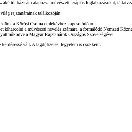
kértői bázisára alapozva művészeti terápiás foglalkozásokat, tárlatvez
lág rajztanárainak találkozóján.
rveztünk a Körösi Csoma emlékévhez kapcsolódóan.
t kiharcolni a művészeti nevelés számára, a formálódó Nemzeti Közn
yüttműködve a Magyar Rajztanárok Országos Szövetségével.
érdésessé vált. A tagdíjfizetési fegyelem is csökkent.