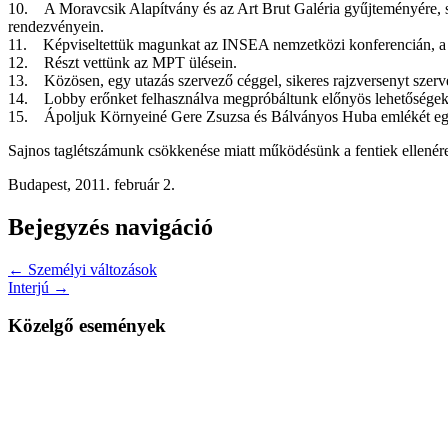
10. A Moravcsik Alapítvány és az Art Brut Galéria gyűjteményére, sza
rendezvényein.
11. Képviseltettük magunkat az INSEA nemzetközi konferencián, a vi
12. Részt vettünk az MPT ülésein.
13. Közösen, egy utazás szervező céggel, sikeres rajzversenyt sze
14. Lobby erőnket felhasználva megpróbáltunk előnyös lehetőségeke
15. Ápoljuk Környeiné Gere Zsuzsa és Bálványos Huba emlékét eg
Sajnos taglétszámunk csökkenése miatt működésünk a fentiek ellenére k
Budapest, 2011. február 2.
Bejegyzés navigáció
← Személyi változások
Interjú →
Közelgő események