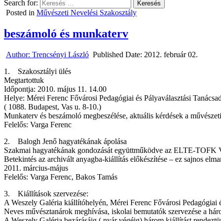
Search for:
Posted in
Művészeti Nevelési Szakosztály
beszámoló és munkaterv
Author:
Trencsényi László
Published Date:
2012. február 02.
1. Szakosztályi ülés
Megtartottuk
Időpontja: 2010. május 11. 14.00
Helye: Mérei Ferenc Fővárosi Pedagógiai és Pályaválasztási Tanácsad
( 1088. Budapest, Vas u. 8-10.)
Munkaterv és beszámoló megbeszélése, aktuális kérdések a művészeti n
Felelős: Varga Ferenc
2. Balogh Jenő hagyatékának ápolása
Szakmai hagyatékának gondozását együttműködve az ELTE-TOFK Vizuá
Betekintés az archivált anyagba-kiállítás előkészítése – ez sajnos elm
2011. március-május
Felelős: Varga Ferenc, Bakos Tamás
3. Kiállítások szervezése:
A Weszely Galéria kiállítóhelyén, Mérei Ferenc Fővárosi Pedagógiai 
Neves művésztanárok meghívása, iskolai bemutatók szervezése a hár
A Weszely Galéria bezárásáig ( nyár végéig) három kiállítást rendez