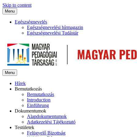
Skip to content
Menu
Egészségnevelés
Egészségnevelési hírmagazin
Egészségnevelési Tudástár
Menu
Hírek
Bemutatkozás
Bemutatkozás
Introduction
Einführung
Dokumentumok
Alapdokumentumok
Adatkezelési Tájékoztató
Testületek
Felügyelő Bizottság