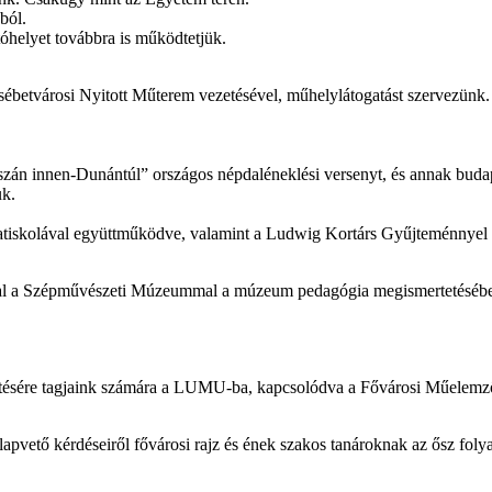
ból.
óhelyet továbbra is működtetjük.
ébetvárosi Nyitott Műterem vezetésével, műhelylátogatást szervezünk.
zán innen-Dunántúl” országos népdaléneklési versenyt, és annak buda
uk.
tiskolával együttműködve, valamint a Ludwig Kortárs Gyűjteménnyel sz
 Szépművészeti Múzeummal a múzeum pedagógia megismertetésében,
etésére tagjaink számára a LUMU-ba, kapcsolódva a Fővárosi Műelemz
pvető kérdéseiről fővárosi rajz és ének szakos tanároknak az ősz fol