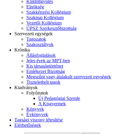
Küldöttgyűlés
Elnökség
Szakképzési Kollégium
Szakmai Kollégium
Vezetői Kollégium
ÚPSZ Szerkesztőbizottság
Szervezeti egységek
Tagozatok
Szakosztályok
Krónika
Állásfoglalások
Jeles évek az MPT-ben
Kis társaságtörténet
Emlékezet Bizottság
Megszűnt vagy átalakult szervezeti egységek
Tiszteletbeli tagok
Kiadványok
Folyóiratok
Új Pedagógiai Szemle
A Kisgyermek
Könyvek
Évkönyvek
Tagsági viszony létesítése
Elérhetőségek